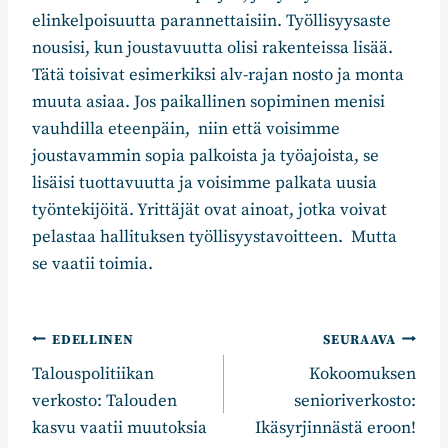
elinkelpoisuutta parannettaisiin. Työllisyysaste
nousisi, kun joustavuutta olisi rakenteissa lisää.
Tätä toisivat esimerkiksi alv-rajan nosto ja monta
muuta asiaa. Jos paikallinen sopiminen menisi
vauhdilla eteenpäin, niin että voisimme
joustavammin sopia palkoista ja työajoista, se
lisäisi tuottavuutta ja voisimme palkata uusia
työntekijöitä. Yrittäjät ovat ainoat, jotka voivat
pelastaa hallituksen työllisyystavoitteen. Mutta
se vaatii toimia.
Artikkelien
EDELLINEN
SEURAAVA
Talouspolitiikan
Kokoomuksen
selaus
verkosto: Talouden
senioriverkosto:
kasvu vaatii muutoksia
Ikäsyrjinnästä eroon!