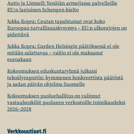
Autto ja Limnell: Venäjän armeijassa palvelleille
EU:n laajuinen Schengen-kielto
Jukka Kopra: Ceutan tapahtumat ovat koko
Euroopan turvallisuuskysymys – EU:n ulkorajojen on
pidettävä
Jukka Kopra: Garden Helsingin päätöksessä ei ole
mitään salattavaa – valtio ei ole maksanut
euroakaan
Kokoomuksen eduskuntaryhmä julkaisi
tekoälyraportin: kymmenen konkreettista päätöstä
ja sadan päivän ohjelma Suomelle
Kokoomuksen puoluehallitus on valinnut
vastuuhenkilöt puolueen verkostoille toimikaudeksi
2026–2028
Verkkouutiset.fi