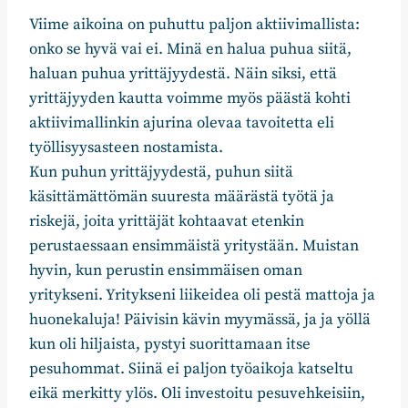
Viime aikoina on puhuttu paljon aktiivimallista:
onko se hyvä vai ei. Minä en halua puhua siitä,
haluan puhua yrittäjyydestä. Näin siksi, että
yrittäjyyden kautta voimme myös päästä kohti
aktiivimallinkin ajurina olevaa tavoitetta eli
työllisyysasteen nostamista.
Kun puhun yrittäjyydestä, puhun siitä
käsittämättömän suuresta määrästä työtä ja
riskejä, joita yrittäjät kohtaavat etenkin
perustaessaan ensimmäistä yritystään. Muistan
hyvin, kun perustin ensimmäisen oman
yritykseni. Yritykseni liikeidea oli pestä mattoja ja
huonekaluja! Päivisin kävin myymässä, ja ja yöllä
kun oli hiljaista, pystyi suorittamaan itse
pesuhommat. Siinä ei paljon työaikoja katseltu
eikä merkitty ylös. Oli investoitu pesuvehkeisiin,