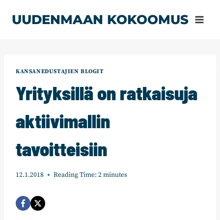
Siirry
UUDENMAAN KOKOOMUS
sisältöön
KANSANEDUSTAJIEN BLOGIT
Yrityksillä on ratkaisuja
aktiivimallin
tavoitteisiin
12.1.2018
Reading Time:
2
minutes