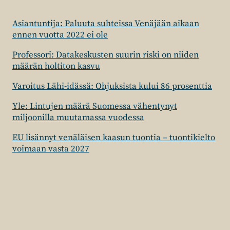
Asiantuntija: Paluuta suhteissa Venäjään aikaan
ennen vuotta 2022 ei ole
Professori: Datakeskusten suurin riski on niiden
määrän holtiton kasvu
Varoitus Lähi-idässä: Ohjuksista kului 86 prosenttia
Yle: Lintujen määrä Suomessa vähentynyt
miljoonilla muutamassa vuodessa
EU lisännyt venäläisen kaasun tuontia – tuontikielto
voimaan vasta 2027