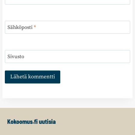
Sähköposti
*
Sivusto
Kokoomus.fi uutisia