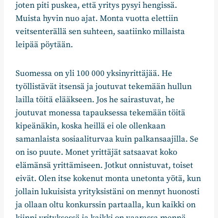
joten piti puskea, että yritys pysyi hengissä.
Muista hyvin nuo ajat. Monta vuotta elettiin
veitsenterällä sen suhteen, saatiinko millaista
leipää pöytään.
Suomessa on yli 100 000 yksinyrittäjää. He
työllistävät itsensä ja joutuvat tekemään hullun
lailla töitä elääkseen. Jos he sairastuvat, he
joutuvat monessa tapauksessa tekemään töitä
kipeänäkin, koska heillä ei ole ollenkaan
samanlaista sosiaaliturvaa kuin palkansaajilla. Se
on iso puute. Monet yrittäjät satsaavat koko
elämänsä yrittämiseen. Jotkut onnistuvat, toiset
eivät. Olen itse kokenut monta unetonta yötä, kun
jollain lukuisista yrityksistäni on mennyt huonosti
ja ollaan oltu konkurssin partaalla, kun kaikki on
kiinni yrityksessä ja kaikki on vaarassa mennä,