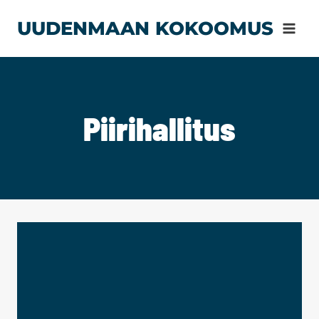
Siirry
UUDENMAAN KOKOOMUS
sisältöön
Piirihallitus