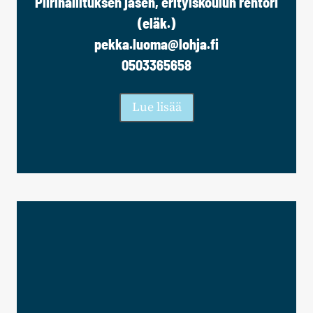
Piirihallituksen jäsen, erityiskoulun rehtori
(eläk.)
pekka.luoma@lohja.fi
0503365658
Lue lisää