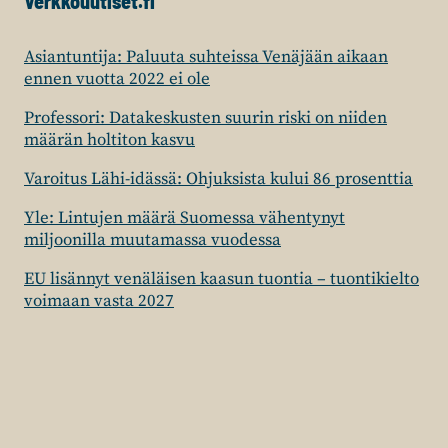
Verkkouutiset.fi
Asiantuntija: Paluuta suhteissa Venäjään aikaan
ennen vuotta 2022 ei ole
Professori: Datakeskusten suurin riski on niiden
määrän holtiton kasvu
Varoitus Lähi-idässä: Ohjuksista kului 86 prosenttia
Yle: Lintujen määrä Suomessa vähentynyt
miljoonilla muutamassa vuodessa
EU lisännyt venäläisen kaasun tuontia – tuontikielto
voimaan vasta 2027