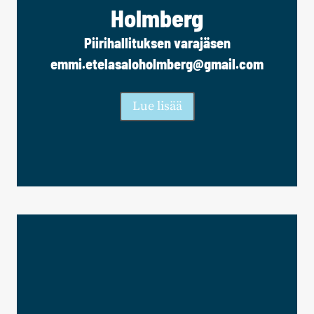
Holmberg
Piirihallituksen varajäsen
emmi.etelasaloholmberg@gmail.com
Lue lisää