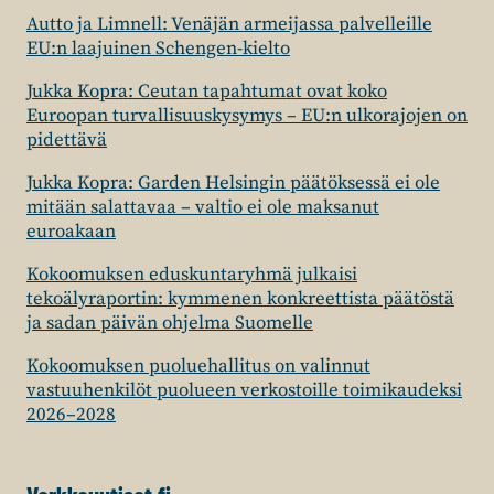
Autto ja Limnell: Venäjän armeijassa palvelleille
EU:n laajuinen Schengen-kielto
Jukka Kopra: Ceutan tapahtumat ovat koko
Euroopan turvallisuuskysymys – EU:n ulkorajojen on
pidettävä
Jukka Kopra: Garden Helsingin päätöksessä ei ole
mitään salattavaa – valtio ei ole maksanut
euroakaan
Kokoomuksen eduskuntaryhmä julkaisi
tekoälyraportin: kymmenen konkreettista päätöstä
ja sadan päivän ohjelma Suomelle
Kokoomuksen puoluehallitus on valinnut
vastuuhenkilöt puolueen verkostoille toimikaudeksi
2026–2028