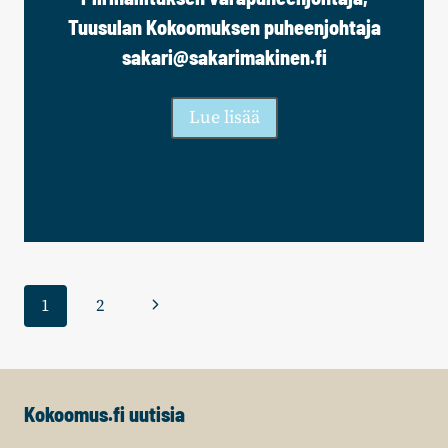
Tuusulan Kokoomuksen puheenjohtaja
sakari@sakarimakinen.fi
Lue lisää
Sivunavigointi
Seuraava
1
2
sivu
Kokoomus.fi uutisia