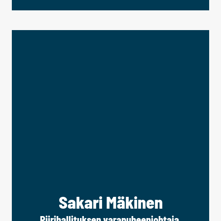
Sakari Mäkinen
Piirihallituksen varapuheenjohtaja,