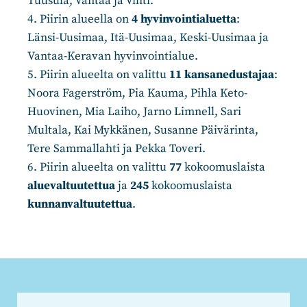
Tuusula, Vantaa ja Vihti.
4. Piirin alueella on
4 hyvinvointialuetta
:
Länsi-Uusimaa, Itä-Uusimaa, Keski-Uusimaa ja
Vantaa-Keravan hyvinvointialue.
5. Piirin alueelta on valittu
11 kansanedustajaa
:
Noora Fagerström, Pia Kauma, Pihla Keto-
Huovinen, Mia Laiho, Jarno Limnell, Sari
Multala, Kai Mykkänen, Susanne Päivärinta,
Tere Sammallahti ja Pekka Toveri.
6. Piirin alueelta on valittu
77
kokoomuslaista
aluevaltuutettua
ja
245
kokoomuslaista
kunnanvaltuutettua
.