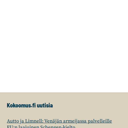
Kokoomus.fi uutisia
Autto ja Limnell: Venäjän armeijassa palvelleille
EU:n laajuinen Schengen-kielto