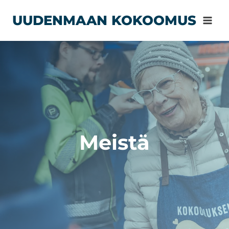
Siirry
UUDENMAAN KOKOOMUS
sisältöön
Meistä