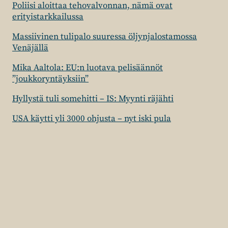
Poliisi aloittaa tehovalvonnan, nämä ovat
erityistarkkailussa
Massiivinen tulipalo suuressa öljynjalostamossa
Venäjällä
Mika Aaltola: EU:n luotava pelisäännöt
”joukkoryntäyksiin”
Hyllystä tuli somehitti – IS: Myynti räjähti
USA käytti yli 3000 ohjusta – nyt iski pula