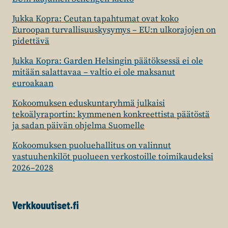
Jukka Kopra: Ceutan tapahtumat ovat koko
Euroopan turvallisuuskysymys – EU:n ulkorajojen on
pidettävä
Jukka Kopra: Garden Helsingin päätöksessä ei ole
mitään salattavaa – valtio ei ole maksanut
euroakaan
Kokoomuksen eduskuntaryhmä julkaisi
tekoälyraportin: kymmenen konkreettista päätöstä
ja sadan päivän ohjelma Suomelle
Kokoomuksen puoluehallitus on valinnut
vastuuhenkilöt puolueen verkostoille toimikaudeksi
2026–2028
Verkkouutiset.fi