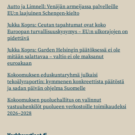
Autto ja Limnell: Venäjän armeijassa palvelleille
EU:n laajuinen Schengen-kielto
Jukka Kopra: Ceutan tapahtumat ovat koko
Euroopan turvallisuuskysymys – EU:n ulkorajojen on
pidettävä
Jukka Kopra: Garden Helsingin päätöksessä ei ole
mitään salattavaa – valtio ei ole maksanut
euroakaan
Kokoomuksen eduskuntaryhmä julkaisi
tekoälyraportin: kymmenen konkreettista päätöstä
ja sadan päivän ohjelma Suomelle
Kokoomuksen puoluehallitus on valinnut
vastuuhenkilöt puolueen verkostoille toimikaudeksi
2026–2028