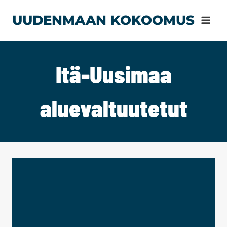
Siirry
UUDENMAAN KOKOOMUS
sisältöön
Itä-Uusimaa
aluevaltuutetut