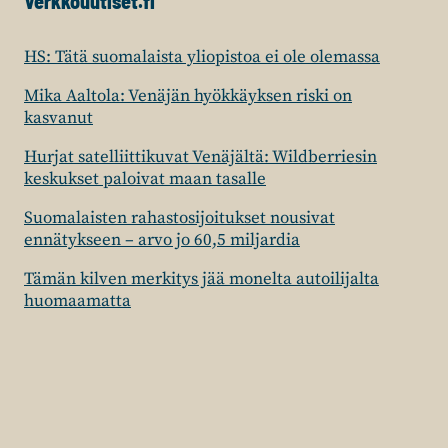
Verkkouutiset.fi
HS: Tätä suomalaista yliopistoa ei ole olemassa
Mika Aaltola: Venäjän hyökkäyksen riski on
kasvanut
Hurjat satelliittikuvat Venäjältä: Wildberriesin
keskukset paloivat maan tasalle
Suomalaisten rahastosijoitukset nousivat
ennätykseen – arvo jo 60,5 miljardia
Tämän kilven merkitys jää monelta autoilijalta
huomaamatta