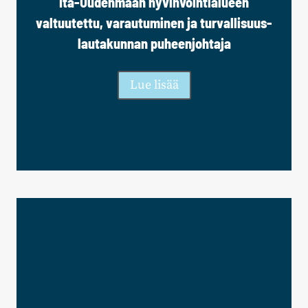
Itä-Uudenmaan hyvinvointialueen
valtuutettu, varautuminen ja turvallisuus-
lautakunnan puheenjohtaja
Lue lisää