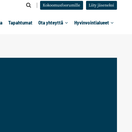
Kokoomusfoorumille
Liity jäseneksi
ta
Tapahtumat
Ota yhteyttä
Hyvinvointialueet