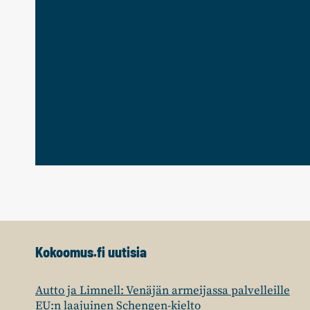
Kokoomus.fi uutisia
Autto ja Limnell: Venäjän armeijassa palvelleille
EU:n laajuinen Schengen-kielto