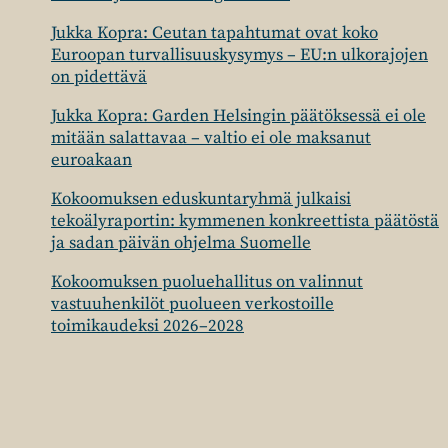
Jukka Kopra: Ceutan tapahtumat ovat koko
Euroopan turvallisuuskysymys – EU:n ulkorajojen
on pidettävä
Jukka Kopra: Garden Helsingin päätöksessä ei ole
mitään salattavaa – valtio ei ole maksanut
euroakaan
Kokoomuksen eduskuntaryhmä julkaisi
tekoälyraportin: kymmenen konkreettista päätöstä
ja sadan päivän ohjelma Suomelle
Kokoomuksen puoluehallitus on valinnut
vastuuhenkilöt puolueen verkostoille
toimikaudeksi 2026–2028