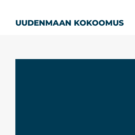
Siirry
sisältöön
UUDENMAAN KOKOOMUS