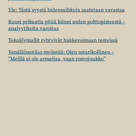
Yle: Tästä syystä bideesuihkuja saatetaan varastaa
Kuusi prikaatia pitää kiinni sodan polttopisteestä –
analyytikolta varoitus
Tekoälymallit ryhtyivät hakkeroimaan testeissä
Venäläissotilas myöntää: Olen sotarikollinen –
”Meillä ei ole armeijaa, vaan rosvojoukko”