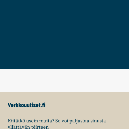
Verkkouutiset.fi
Kiitätkö usein muita? Se voi paljastaa sinusta
yllättävän piirteen