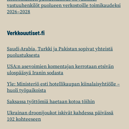
vastuuhenkilöt puolueen verkostoille toimikaudeksi
2026–2028
Verkkouutiset.fi
Saudi-Arabia, Turkki ja Pakistan sopivat yhteistä
puolustuksesta
USA:n asevoimien komentajan kerrotaan etsivän
ulospääsyä Iranin sodasta
Yle: Ministeriö esti hotellikaupan kiinalaisyhtiölle –
huoli työpaikoista
Saksassa työttömiä haetaan kotoa töihin
Ukrainan droonijoukot iskivät kahdessa päivässä
102 kohteeseen