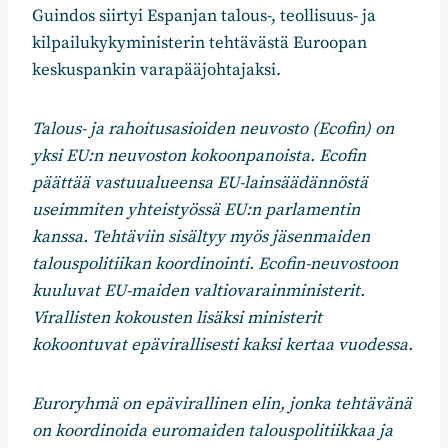
Guindos siirtyi Espanjan talous-, teollisuus- ja
kilpailukykyministerin tehtävästä Euroopan
keskuspankin varapääjohtajaksi.
Talous- ja rahoitusasioiden neuvosto (Ecofin) on
yksi EU:n neuvoston kokoonpanoista. Ecofin
päättää vastuualueensa EU-lainsäädännöstä
useimmiten yhteistyössä EU:n parlamentin
kanssa. Tehtäviin sisältyy myös jäsenmaiden
talouspolitiikan koordinointi. Ecofin-neuvostoon
kuuluvat EU-maiden valtiovarainministerit.
Virallisten kokousten lisäksi ministerit
kokoontuvat epävirallisesti kaksi kertaa vuodessa.
Euroryhmä on epävirallinen elin, jonka tehtävänä
on koordinoida euromaiden talouspolitiikkaa ja