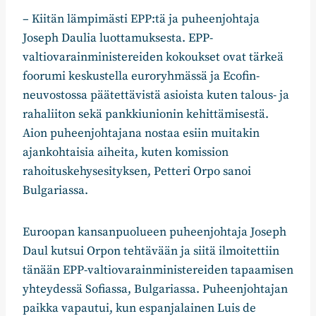
– Kiitän lämpimästi EPP:tä ja puheenjohtaja
Joseph Daulia luottamuksesta. EPP-
valtiovarainministereiden kokoukset ovat tärkeä
foorumi keskustella euroryhmässä ja Ecofin-
neuvostossa päätettävistä asioista kuten talous- ja
rahaliiton sekä pankkiunionin kehittämisestä.
Aion puheenjohtajana nostaa esiin muitakin
ajankohtaisia aiheita, kuten komission
rahoituskehysesityksen, Petteri Orpo sanoi
Bulgariassa.
Euroopan kansanpuolueen puheenjohtaja Joseph
Daul kutsui Orpon tehtävään ja siitä ilmoitettiin
tänään EPP-valtiovarainministereiden tapaamisen
yhteydessä Sofiassa, Bulgariassa. Puheenjohtajan
paikka vapautui, kun espanjalainen Luis de