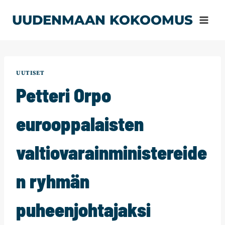
Siirry
UUDENMAAN KOKOOMUS
sisältöön
UUTISET
Petteri Orpo
eurooppalaisten
valtiovarainministereide
n ryhmän
puheenjohtajaksi