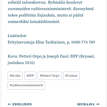
edistää talouskasvua. Ryhmään kuuluvat
euromaiden valtiovarainministerit. Euroryhmä
tekee poliittisia linjauksia, mutta ei päätä
esimerkiksi lainsäädännöstä.
Lisätiedot:
Erityisavustaja Elisa Tarkiainen, p. 0400-774 789
Kuva: Petteri Orpo ja Joseph Daul /EPP (Bryssel,
joulukuu 2016)
Avainsanat:
#
Ecofin
#
EPP
#
Petteri Orpo
#
Uutiset
#
valtiovarainministerit
Artikkelien
EDELLINEN
SEURAAVA