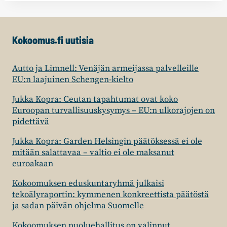
Kokoomus.fi uutisia
Autto ja Limnell: Venäjän armeijassa palvelleille
EU:n laajuinen Schengen-kielto
Jukka Kopra: Ceutan tapahtumat ovat koko
Euroopan turvallisuuskysymys – EU:n ulkorajojen on
pidettävä
Jukka Kopra: Garden Helsingin päätöksessä ei ole
mitään salattavaa – valtio ei ole maksanut
euroakaan
Kokoomuksen eduskuntaryhmä julkaisi
tekoälyraportin: kymmenen konkreettista päätöstä
ja sadan päivän ohjelma Suomelle
Kokoomuksen puoluehallitus on valinnut