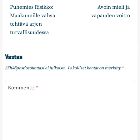
Puhemies Risikko:
Avoin mieli ja
selaus
Maakunnille vahva
vapauden voitto
tehtävä arjen
turvallisuudessa
Vastaa
Sähköpostiosoitettasi ei julkaista.
Pakolliset kentät on merkitty
*
Kommentti
*