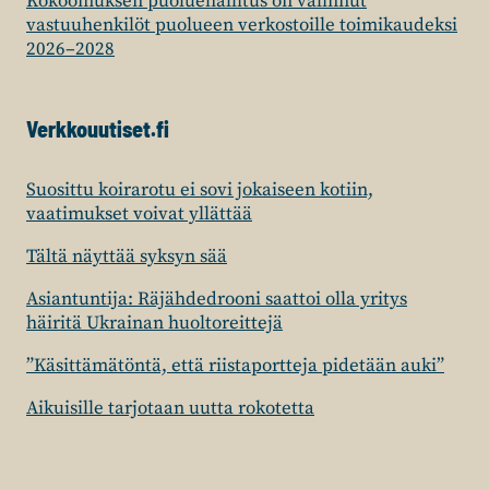
Kokoomuksen puoluehallitus on valinnut
vastuuhenkilöt puolueen verkostoille toimikaudeksi
2026–2028
Verkkouutiset.fi
Suosittu koirarotu ei sovi jokaiseen kotiin,
vaatimukset voivat yllättää
Tältä näyttää syksyn sää
Asiantuntija: Räjähdedrooni saattoi olla yritys
häiritä Ukrainan huoltoreittejä
”Käsittämätöntä, että riistaportteja pidetään auki”
Aikuisille tarjotaan uutta rokotetta