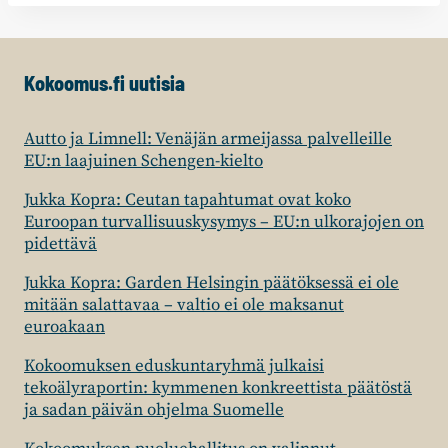
Kokoomus.fi uutisia
Autto ja Limnell: Venäjän armeijassa palvelleille
EU:n laajuinen Schengen-kielto
Jukka Kopra: Ceutan tapahtumat ovat koko
Euroopan turvallisuuskysymys – EU:n ulkorajojen on
pidettävä
Jukka Kopra: Garden Helsingin päätöksessä ei ole
mitään salattavaa – valtio ei ole maksanut
euroakaan
Kokoomuksen eduskuntaryhmä julkaisi
tekoälyraportin: kymmenen konkreettista päätöstä
ja sadan päivän ohjelma Suomelle