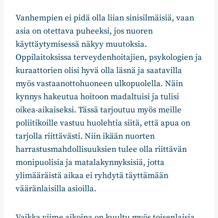
Vanhempien ei pidä olla liian sinisilmäisiä, vaan
asia on otettava puheeksi, jos nuoren
käyttäytymisessä näkyy muutoksia.
Oppilaitoksissa terveydenhoitajien, psykologien ja
kuraattorien olisi hyvä olla läsnä ja saatavilla
myös vastaanottohuoneen ulkopuolella. Näin
kynnys hakeutua hoitoon madaltuisi ja tulisi
oikea-aikaiseksi. Tässä tarjoutuu myös meille
poliitikoille vastuu huolehtia siitä, että apua on
tarjolla riittävästi. Niin ikään nuorten
harrastusmahdollisuuksien tulee olla riittävän
monipuolisia ja matalakynnyksisiä, jotta
ylimääräistä aikaa ei ryhdytä täyttämään
vääränlaisilla asioilla.
Vaikka viime aikoina on kuultu myös toisenlaisia