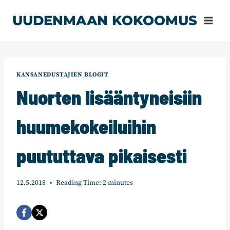
Siirry
UUDENMAAN KOKOOMUS
sisältöön
KANSANEDUSTAJIEN BLOGIT
Nuorten lisääntyneisiin
huumekokeiluihin
puututtava pikaisesti
12.5.2018
Reading Time:
2
minutes