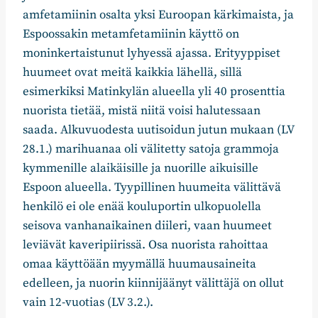
amfetamiinin osalta yksi Euroopan kärkimaista, ja
Espoossakin metamfetamiinin käyttö on
moninkertaistunut lyhyessä ajassa. Erityyppiset
huumeet ovat meitä kaikkia lähellä, sillä
esimerkiksi Matinkylän alueella yli 40 prosenttia
nuorista tietää, mistä niitä voisi halutessaan
saada. Alkuvuodesta uutisoidun jutun mukaan (LV
28.1.) marihuanaa oli välitetty satoja grammoja
kymmenille alaikäisille ja nuorille aikuisille
Espoon alueella. Tyypillinen huumeita välittävä
henkilö ei ole enää kouluportin ulkopuolella
seisova vanhanaikainen diileri, vaan huumeet
leviävät kaveripiirissä. Osa nuorista rahoittaa
omaa käyttöään myymällä huumausaineita
edelleen, ja nuorin kiinnijäänyt välittäjä on ollut
vain 12-vuotias (LV 3.2.).