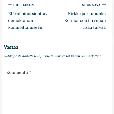
Artikkelien
EDELLINEN
SEURAAVA
EU-rahoitus sidottava
Kirkko ja kaupunki:
selaus
demokratian
Kotihoitoon tarvitaan
kunnioittamiseen
lisää turvaa
Vastaa
Sähköpostiosoitettasi ei julkaista.
Pakolliset kentät on merkitty
*
Kommentti
*