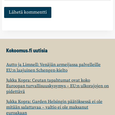
Kokoomus.fi uutisia
Autto ja Limnell: Venäjän armeijassa palvelleille
EU:n laajuinen Schengen-kielto
Jukka Kopra: Ceutan tapahtumat ovat koko
Euroopan turvallisuuskysymys – EU:n ulkorajojen on
pidettävä
Jukka Kopra: Garden Helsingin päätöksessä ei ole
mitään salattavaa – valtio ei ole maksanut
euroakaan