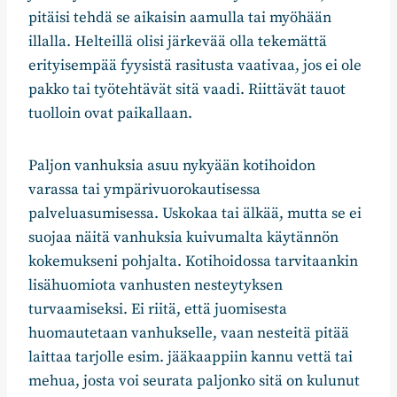
pitäisi tehdä se aikaisin aamulla tai myöhään
illalla. Helteillä olisi järkevää olla tekemättä
erityisempää fyysistä rasitusta vaativaa, jos ei ole
pakko tai työtehtävät sitä vaadi. Riittävät tauot
tuolloin ovat paikallaan.
Paljon vanhuksia asuu nykyään kotihoidon
varassa tai ympärivuorokautisessa
palveluasumisessa. Uskokaa tai älkää, mutta se ei
suojaa näitä vanhuksia kuivumalta käytännön
kokemukseni pohjalta. Kotihoidossa tarvitaankin
lisähuomiota vanhusten nesteytyksen
turvaamiseksi. Ei riitä, että juomisesta
huomautetaan vanhukselle, vaan nesteitä pitää
laittaa tarjolle esim. jääkaappiin kannu vettä tai
mehua, josta voi seurata paljonko sitä on kulunut