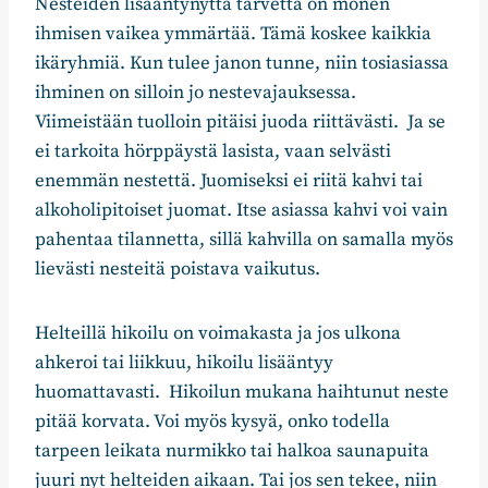
Nesteiden lisääntynyttä tarvetta on monen
ihmisen vaikea ymmärtää. Tämä koskee kaikkia
ikäryhmiä. Kun tulee janon tunne, niin tosiasiassa
ihminen on silloin jo nestevajauksessa.
Viimeistään tuolloin pitäisi juoda riittävästi. Ja se
ei tarkoita hörppäystä lasista, vaan selvästi
enemmän nestettä. Juomiseksi ei riitä kahvi tai
alkoholipitoiset juomat. Itse asiassa kahvi voi vain
pahentaa tilannetta, sillä kahvilla on samalla myös
lievästi nesteitä poistava vaikutus.
Helteillä hikoilu on voimakasta ja jos ulkona
ahkeroi tai liikkuu, hikoilu lisääntyy
huomattavasti. Hikoilun mukana haihtunut neste
pitää korvata. Voi myös kysyä, onko todella
tarpeen leikata nurmikko tai halkoa saunapuita
juuri nyt helteiden aikaan. Tai jos sen tekee, niin