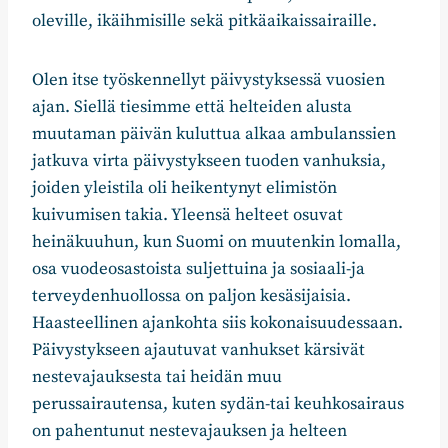
oleville, ikäihmisille sekä pitkäaikaissairaille.
Olen itse työskennellyt päivystyksessä vuosien
ajan. Siellä tiesimme että helteiden alusta
muutaman päivän kuluttua alkaa ambulanssien
jatkuva virta päivystykseen tuoden vanhuksia,
joiden yleistila oli heikentynyt elimistön
kuivumisen takia. Yleensä helteet osuvat
heinäkuuhun, kun Suomi on muutenkin lomalla,
osa vuodeosastoista suljettuina ja sosiaali-ja
terveydenhuollossa on paljon kesäsijaisia.
Haasteellinen ajankohta siis kokonaisuudessaan.
Päivystykseen ajautuvat vanhukset kärsivät
nestevajauksesta tai heidän muu
perussairautensa, kuten sydän-tai keuhkosairaus
on pahentunut nestevajauksen ja helteen