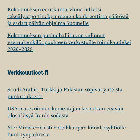
Kokoomuksen eduskuntaryhmä julkaisi
tekoälyraportin: kymmenen konkreettista päätöstä
ja sadan päivän ohjelma Suomelle
Kokoomuksen puoluehallitus on valinnut
vastuuhenkilöt puolueen verkostoille toimikaudeksi
2026–2028
Verkkouutiset.fi
Saudi-Arabia, Turkki ja Pakistan sopivat yhteistä
puolustuksesta
USA:n asevoimien komentajan kerrotaan etsivän
ulospääsyä Iranin sodasta
Yle: Ministeriö esti hotellikaupan kiinalaisyhtiölle –
huoli työpaikoista