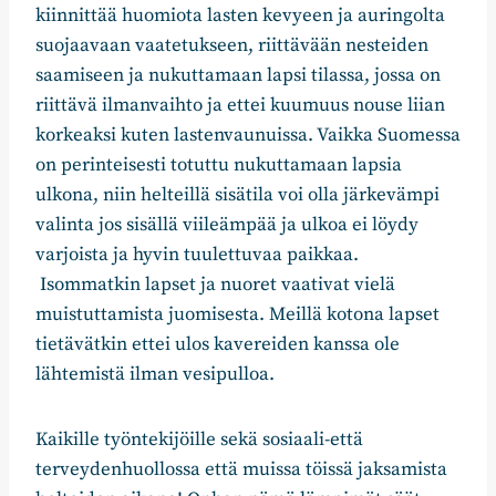
kiinnittää huomiota lasten kevyeen ja auringolta
suojaavaan vaatetukseen, riittävään nesteiden
saamiseen ja nukuttamaan lapsi tilassa, jossa on
riittävä ilmanvaihto ja ettei kuumuus nouse liian
korkeaksi kuten lastenvaunuissa. Vaikka Suomessa
on perinteisesti totuttu nukuttamaan lapsia
ulkona, niin helteillä sisätila voi olla järkevämpi
valinta jos sisällä viileämpää ja ulkoa ei löydy
varjoista ja hyvin tuulettuvaa paikkaa.
Isommatkin lapset ja nuoret vaativat vielä
muistuttamista juomisesta. Meillä kotona lapset
tietävätkin ettei ulos kavereiden kanssa ole
lähtemistä ilman vesipulloa.
Kaikille työntekijöille sekä sosiaali-että
terveydenhuollossa että muissa töissä jaksamista