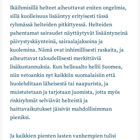
Ikäihmisillä helteet aiheuttavat eniten ongelmia,
sillä kuolleisuus lisääntyy erityisesti tässä
ryhmässä helteiden pitkittyessä. Helteiden
pahentamat sairaudet näyttäytyvät lisääntyneinä
päivystyskäynteinä, sairaalajaksoina ja
kuolemina. Nämä ovat inhimillisesti raskaita, ja
aiheuttavat taloudellisesti merkittäviä
lisäkustannuksia. Kun helleaalto hellii Suomea,
niin vetoankin nyt kaikkiin suomalaisiin että
huolehditaan läheisestä tai naapurista, ja
muistutetaan ja tarjotaan juomista, jotta myös
riskiryhmät selviävät helteistä ja
haittavaikutukset jäisivät mahdollisimman
pieniksi.
Ja kaikkien pienten lasten vanhempien tulisi