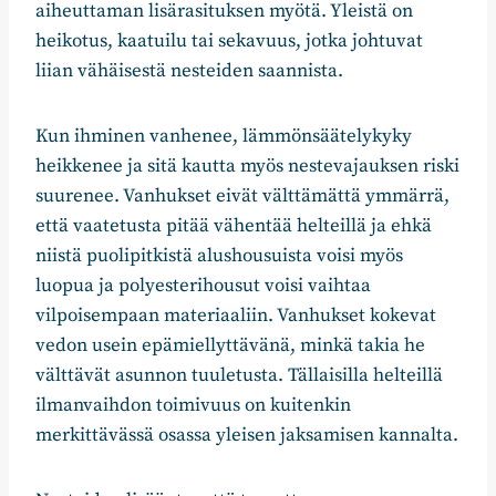
aiheuttaman lisärasituksen myötä. Yleistä on
heikotus, kaatuilu tai sekavuus, jotka johtuvat
liian vähäisestä nesteiden saannista.
Kun ihminen vanhenee, lämmönsäätelykyky
heikkenee ja sitä kautta myös nestevajauksen riski
suurenee. Vanhukset eivät välttämättä ymmärrä,
että vaatetusta pitää vähentää helteillä ja ehkä
niistä puolipitkistä alushousuista voisi myös
luopua ja polyesterihousut voisi vaihtaa
vilpoisempaan materiaaliin. Vanhukset kokevat
vedon usein epämiellyttävänä, minkä takia he
välttävät asunnon tuuletusta. Tällaisilla helteillä
ilmanvaihdon toimivuus on kuitenkin
merkittävässä osassa yleisen jaksamisen kannalta.