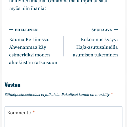
helteiden aikana! Onhan nämä lämpimät säät
myös niin ihania!
Artikkelien
EDELLINEN
SEURAAVA
Kauma Berliinissä:
Kokoomus kysyy:
selaus
Ahvenanmaa käy
Haja-asutusalueilla
esimerkiksi monen
asumisen tukeminen
aluekiistan ratkaisuun
Vastaa
Sähköpostiosoitettasi ei julkaista.
Pakolliset kentät on merkitty
*
Kommentti
*