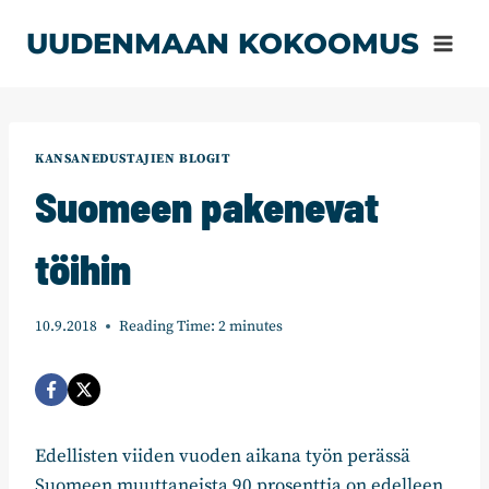
Siirry
UUDENMAAN KOKOOMUS
sisältöön
KANSANEDUSTAJIEN BLOGIT
Suomeen pakenevat
töihin
10.9.2018
Reading Time:
2
minutes
Edellisten viiden vuoden aikana työn perässä
Suomeen muuttaneista 90 prosenttia on edelleen