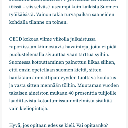
töissä – siis selvästi useampi kuin kaikista Suomen
työikäisistä. Vainon takia turvapaikan saaneiden
kohdalla tilanne on toinen.
OECD kokoaa viime viikolla julkaistussa
raportissaan kiinnostavia havaintoja, joita ei pidä
puolustelemalla sivuuttaa vaan tarttua syihin.
Suomessa kotouttaminen painottuu liikaa siihen,
että ensin opetellaan suomen kieltä, sitten
hankitaan ammattipätevyyden tuottava koulutus
ja vasta sitten mennään töihin. Muutaman vuoden
takaisen aineiston mukaan 40 prosenttia tulijoille
laadittavista kotoutumissuunnitelmista sisältää
vain kieliopintoja.
Hyvä, jos opitaan edes se kieli. Vai opitaanko?