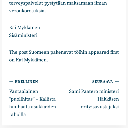
terveyspalvelut pystytään maksamaan ilman
veronkorotuksia.
Kai Mykkänen
Sisäministeri
The post
Suomeen pakenevat töihin
appeared first
on
Kai Mykkänen
.
Artikkelien
EDELLINEN
SEURAAVA
Vantaalainen
Sami Paatero ministeri
selaus
”puolihitas” – Kallista
Häkkäsen
huuhaata asukkaiden
erityisavustajaksi
rahoilla