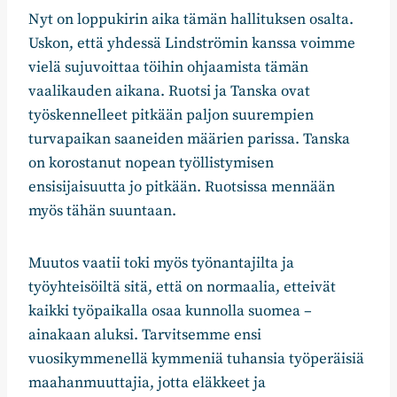
Nyt on loppukirin aika tämän hallituksen osalta.
Uskon, että yhdessä Lindströmin kanssa voimme
vielä sujuvoittaa töihin ohjaamista tämän
vaalikauden aikana. Ruotsi ja Tanska ovat
työskennelleet pitkään paljon suurempien
turvapaikan saaneiden määrien parissa. Tanska
on korostanut nopean työllistymisen
ensisijaisuutta jo pitkään. Ruotsissa mennään
myös tähän suuntaan.
Muutos vaatii toki myös työnantajilta ja
työyhteisöiltä sitä, että on normaalia, etteivät
kaikki työpaikalla osaa kunnolla suomea –
ainakaan aluksi. Tarvitsemme ensi
vuosikymmenellä kymmeniä tuhansia työperäisiä
maahanmuuttajia, jotta eläkkeet ja