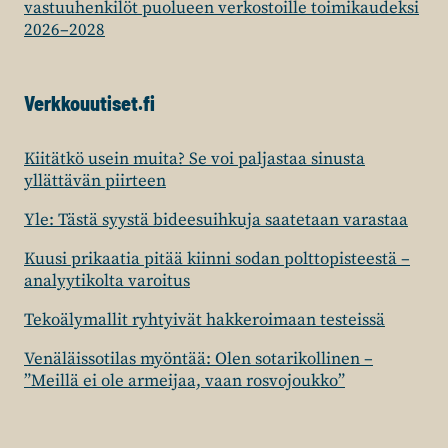
vastuuhenkilöt puolueen verkostoille toimikaudeksi
2026–2028
Verkkouutiset.fi
Kiitätkö usein muita? Se voi paljastaa sinusta
yllättävän piirteen
Yle: Tästä syystä bideesuihkuja saatetaan varastaa
Kuusi prikaatia pitää kiinni sodan polttopisteestä –
analyytikolta varoitus
Tekoälymallit ryhtyivät hakkeroimaan testeissä
Venäläissotilas myöntää: Olen sotarikollinen –
”Meillä ei ole armeijaa, vaan rosvojoukko”