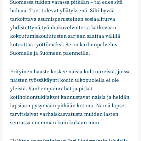
Suomessa tukien varassa pitkään – tai edes sitä
haluaa. Tuet tulevat yllätyksenä. Silti hyvää
tarkoittava asumisperusteinen sosiaaliturva
yhdistettynä työnhakuvelvoitetta katkovaan
kokoutumiskoulutusten sarjaan saattaa välillä
kotouttaa työttömäksi. Se on karhunpalvelus
Suomelle ja Suomeen paenneille.
Erityinen haaste koskee naisia kulttuureista, joissa
naisten työssäkäynti kodin ulkopuolella ei ole
yleistä. Vanhempainrahat ja pitkät
kotihoidontukijaksot kannustavat naisia ja heidän
lapsiaan pysymään pitkään kotona. Nämä lapset
tarvitsisivat varhaiskasvatusta muiden lasten
seurassa enemmän kuin kukaan muu.