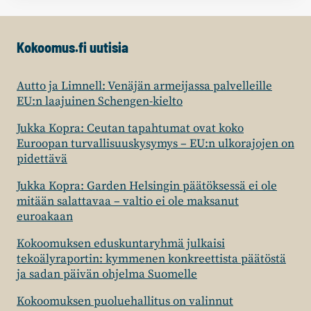
Kokoomus.fi uutisia
Autto ja Limnell: Venäjän armeijassa palvelleille
EU:n laajuinen Schengen-kielto
Jukka Kopra: Ceutan tapahtumat ovat koko
Euroopan turvallisuuskysymys – EU:n ulkorajojen on
pidettävä
Jukka Kopra: Garden Helsingin päätöksessä ei ole
mitään salattavaa – valtio ei ole maksanut
euroakaan
Kokoomuksen eduskuntaryhmä julkaisi
tekoälyraportin: kymmenen konkreettista päätöstä
ja sadan päivän ohjelma Suomelle
Kokoomuksen puoluehallitus on valinnut