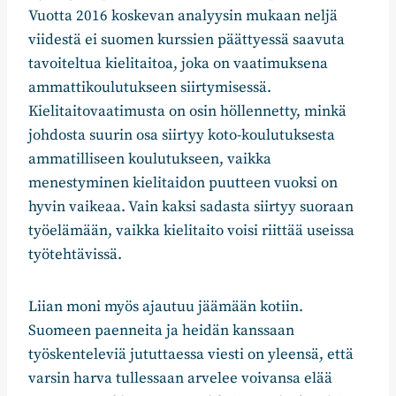
Vuotta 2016 koskevan analyysin mukaan neljä
viidestä ei suomen kurssien päättyessä saavuta
tavoiteltua kielitaitoa, joka on vaatimuksena
ammattikoulutukseen siirtymisessä.
Kielitaitovaatimusta on osin höllennetty, minkä
johdosta suurin osa siirtyy koto-koulutuksesta
ammatilliseen koulutukseen, vaikka
menestyminen kielitaidon puutteen vuoksi on
hyvin vaikeaa. Vain kaksi sadasta siirtyy suoraan
työelämään, vaikka kielitaito voisi riittää useissa
työtehtävissä.
Liian moni myös ajautuu jäämään kotiin.
Suomeen paenneita ja heidän kanssaan
työskenteleviä jututtaessa viesti on yleensä, että
varsin harva tullessaan arvelee voivansa elää