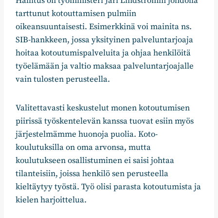
Hallitus on työministeri Jari Lindströmin johdolla
tarttunut kotouttamisen pulmiin
oikeansuuntaisesti. Esimerkkinä voi mainita ns.
SIB-hankkeen, jossa yksityinen palveluntarjoaja
hoitaa kotoutumispalveluita ja ohjaa henkilöitä
työelämään ja valtio maksaa palveluntarjoajalle
vain tulosten perusteella.
Valitettavasti keskustelut monen kotoutumisen
piirissä työskentelevän kanssa tuovat esiin myös
järjestelmämme huonoja puolia. Koto-
koulutuksilla on oma arvonsa, mutta
koulutukseen osallistuminen ei saisi johtaa
tilanteisiin, joissa henkilö sen perusteella
kieltäytyy työstä. Työ olisi parasta kotoutumista ja
kielen harjoittelua.