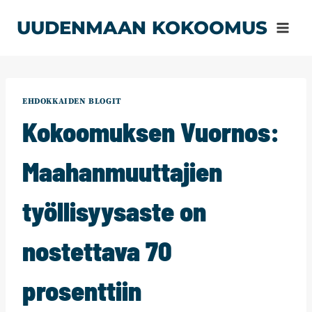
Siirry
UUDENMAAN KOKOOMUS
sisältöön
EHDOKKAIDEN BLOGIT
Kokoomuksen Vuornos:
Maahanmuuttajien
työllisyysaste on
nostettava 70
prosenttiin