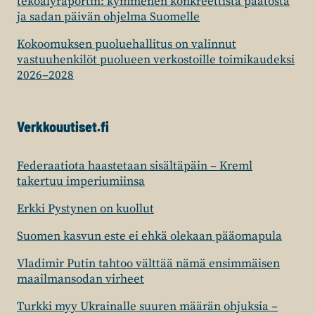
tekoälyraportin: kymmenen konkreettista päätöstä
ja sadan päivän ohjelma Suomelle
Kokoomuksen puoluehallitus on valinnut
vastuuhenkilöt puolueen verkostoille toimikaudeksi
2026–2028
Verkkouutiset.fi
Federaatiota haastetaan sisältäpäin – Kreml
takertuu imperiumiinsa
Erkki Pystynen on kuollut
Suomen kasvun este ei ehkä olekaan pääomapula
Vladimir Putin tahtoo välttää nämä ensimmäisen
maailmansodan virheet
Turkki myy Ukrainalle suuren määrän ohjuksia –