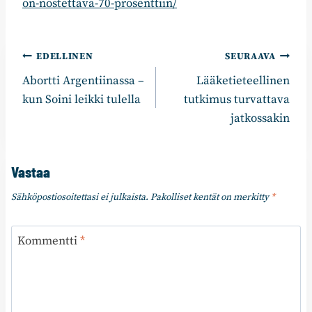
on-nostettava-70-prosenttiin/
Artikkelien
EDELLINEN
SEURAAVA
Abortti Argentiinassa –
Lääketieteellinen
selaus
kun Soini leikki tulella
tutkimus turvattava
jatkossakin
Vastaa
Sähköpostiosoitettasi ei julkaista.
Pakolliset kentät on merkitty
*
Kommentti
*