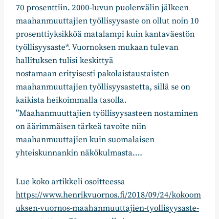
70 prosenttiin. 2000-luvun puolenvälin jälkeen
maahanmuuttajien työllisyysaste on ollut noin 10
prosenttiyksikköä matalampi kuin kantaväestön
työllisyysaste*. Vuornoksen mukaan tulevan
hallituksen tulisi keskittyä
nostamaan erityisesti pakolaistaustaisten
maahanmuuttajien työllisyysastetta, sillä se on
kaikista heikoimmalla tasolla.
”Maahanmuuttajien työllisyysasteen nostaminen
on äärimmäisen tärkeä tavoite niin
maahanmuuttajien kuin suomalaisen
yhteiskunnankin näkökulmasta….
Lue koko artikkeli osoitteessa
https://www.henrikvuornos.fi/2018/09/24/kokoom
uksen-vuornos-maahanmuuttajien-tyollisyysaste-