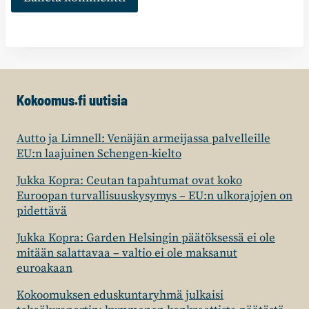
Kokoomus.fi uutisia
Autto ja Limnell: Venäjän armeijassa palvelleille
EU:n laajuinen Schengen-kielto
Jukka Kopra: Ceutan tapahtumat ovat koko
Euroopan turvallisuuskysymys – EU:n ulkorajojen on
pidettävä
Jukka Kopra: Garden Helsingin päätöksessä ei ole
mitään salattavaa – valtio ei ole maksanut
euroakaan
Kokoomuksen eduskuntaryhmä julkaisi