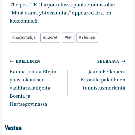
The post
TET-harjoittelussa puoluetoimistolla:
“Minä osana yhteiskuntaa”
appeared first on
kokoomus.fi
.
Avainsanat:
#
harjoittelija
#
nuoret
#
tet
#
Yleinen
Artikkelien
EDELLINEN
SEURAAVA
Kauma johtaa Etyjin
Jaana Pelkonen:
selaus
yleiskokouksen
Kissoille pakollinen
vaalitarkkailijoita
tunnistusmerkintä
Bosnia ja
Hertsegovinassa
Vastaa