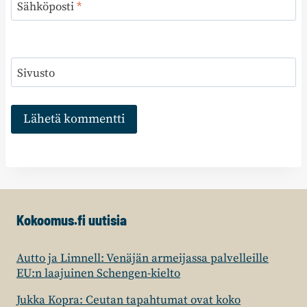
Sähköposti
*
Sivusto
Kokoomus.fi uutisia
Autto ja Limnell: Venäjän armeijassa palvelleille
EU:n laajuinen Schengen-kielto
Jukka Kopra: Ceutan tapahtumat ovat koko