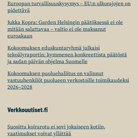
Euroopan turvallisuuskysymys – EU:n ulkorajojen on
pidettävä
Jukka Kopra: Garden Helsingin päätöksessä ei ole
mitään salattavaa – valtio ei ole maksanut
euroakaan
Kokoomuksen eduskuntaryhmä julkaisi
tekoälyraportin: kymmenen konkreettista päätöstä
ja sadan päivän ohjelma Suomelle
Kokoomuksen puoluehallitus on valinnut
vastuuhenkilöt puolueen verkostoille toimikaudeksi
2026–2028
Verkkouutiset.fi
Suosittu koirarotu ei sovi jokaiseen kotiin,
vaatimukset voivat yllättää