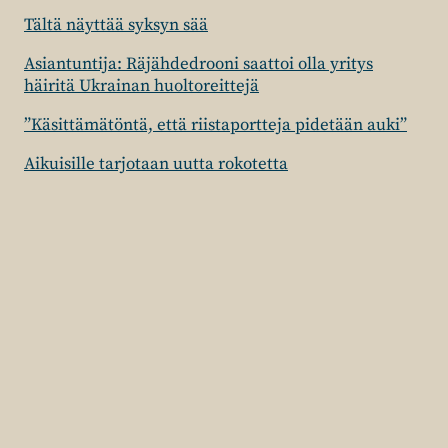
Tältä näyttää syksyn sää
Asiantuntija: Räjähdedrooni saattoi olla yritys
häiritä Ukrainan huoltoreittejä
”Käsittämätöntä, että riistaportteja pidetään auki”
Aikuisille tarjotaan uutta rokotetta