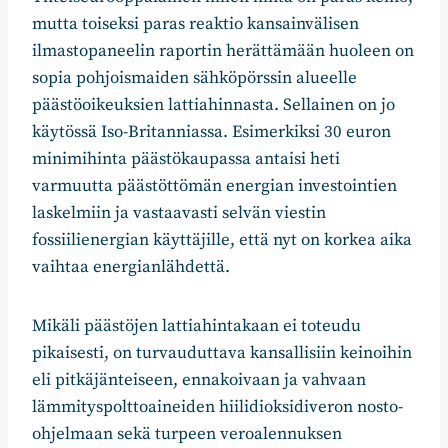
mutta toiseksi paras reaktio kansainvälisen
ilmastopaneelin raportin herättämään huoleen on
sopia pohjoismaiden sähköpörssin alueelle
päästöoikeuksien lattiahinnasta. Sellainen on jo
käytössä Iso-Britanniassa. Esimerkiksi 30 euron
minimihinta päästökaupassa antaisi heti
varmuutta päästöttömän energian investointien
laskelmiin ja vastaavasti selvän viestin
fossiilienergian käyttäjille, että nyt on korkea aika
vaihtaa energianlähdettä.
Mikäli päästöjen lattiahintakaan ei toteudu
pikaisesti, on turvauduttava kansallisiin keinoihin
eli pitkäjänteiseen, ennakoivaan ja vahvaan
lämmityspolttoaineiden hiilidioksidiveron nosto-
ohjelmaan sekä turpeen veroalennuksen