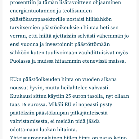
prosenttiin ja tämän lisätavoitteen ohjaaminen
energiantuotannon ja teollisuuden
päästökauppasektorille nostaisi hiilisähkön
tarvitsemien päästöoikeuksien hintaa heti sen
verran, että hiiltä ajettaisiin selvästi vähemmän jo
ensi vuonna ja investoinnit päästöttömään
sähköön kuten tuulivoimaan vauhdittuisivat myös
Puolassa ja muissa hitaammin etenevissä maissa.
EU:n päästöoikeuden hinta on vuoden aikana
noussut hyvin, mutta heilahtelee vahvasti.
Kuukausi sitten käytiin 25 euron tasolla, nyt ollaan
taas 16 eurossa. Mikäli EU ei nopeasti pysty
päätöksiin päästökaupan pitkäjänteisestä
vahvistamisesta, ei meidän pidä jäädä
odottamaan luokan hitainta.
Yhteiseurooppalainen hiilen hinta on paras keino,