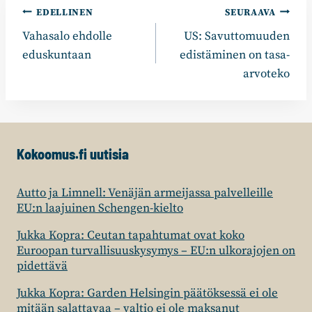
Artikkelien
EDELLINEN
SEURAAVA
Vahasalo ehdolle
US: Savuttomuuden
selaus
eduskuntaan
edistäminen on tasa-
arvoteko
Kokoomus.fi uutisia
Autto ja Limnell: Venäjän armeijassa palvelleille
EU:n laajuinen Schengen-kielto
Jukka Kopra: Ceutan tapahtumat ovat koko
Euroopan turvallisuuskysymys – EU:n ulkorajojen on
pidettävä
Jukka Kopra: Garden Helsingin päätöksessä ei ole
mitään salattavaa – valtio ei ole maksanut