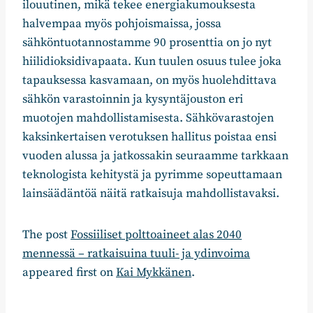
ilouutinen, mikä tekee energiakumouksesta
halvempaa myös pohjoismaissa, jossa
sähköntuotannostamme 90 prosenttia on jo nyt
hiilidioksidivapaata. Kun tuulen osuus tulee joka
tapauksessa kasvamaan, on myös huolehdittava
sähkön varastoinnin ja kysyntäjouston eri
muotojen mahdollistamisesta. Sähkövarastojen
kaksinkertaisen verotuksen hallitus poistaa ensi
vuoden alussa ja jatkossakin seuraamme tarkkaan
teknologista kehitystä ja pyrimme sopeuttamaan
lainsäädäntöä näitä ratkaisuja mahdollistavaksi.
The post
Fossiiliset polttoaineet alas 2040
mennessä – ratkaisuina tuuli- ja ydinvoima
appeared first on
Kai Mykkänen
.