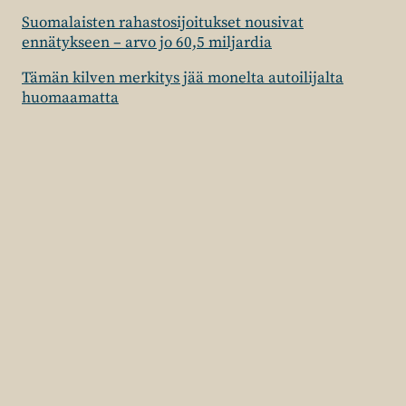
Suomalaisten rahastosijoitukset nousivat
ennätykseen – arvo jo 60,5 miljardia
Tämän kilven merkitys jää monelta autoilijalta
huomaamatta