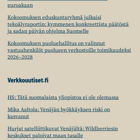
euroakaan
Kokoomuksen eduskuntaryhmä julkaisi
tekoälyraportin: kymmenen konkreettista päätöstä
ja sadan päivän ohjelma Suomelle
Kokoomuksen puoluehallitus on valinnut
vastuuhenkilöt puolueen verkostoille toimikaudeksi
2026–2028
Verkkouutiset.fi
HS: Tätä suomalaista yliopistoa ei ole olemassa
Mika Aaltola: Venäjän hyökkäyksen riski on
kasvanut
Hurjat satelliittikuvat Venäjältä: Wildberriesin
keskukset paloivat maan tasalle