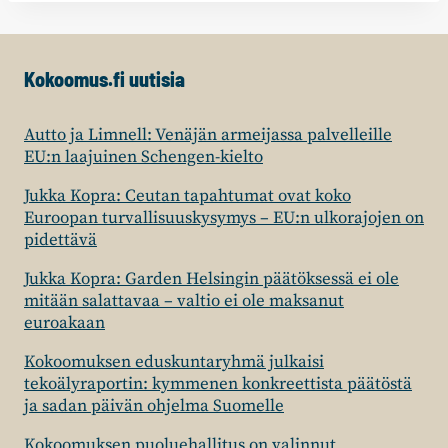
Kokoomus.fi uutisia
Autto ja Limnell: Venäjän armeijassa palvelleille
EU:n laajuinen Schengen-kielto
Jukka Kopra: Ceutan tapahtumat ovat koko
Euroopan turvallisuuskysymys – EU:n ulkorajojen on
pidettävä
Jukka Kopra: Garden Helsingin päätöksessä ei ole
mitään salattavaa – valtio ei ole maksanut
euroakaan
Kokoomuksen eduskuntaryhmä julkaisi
tekoälyraportin: kymmenen konkreettista päätöstä
ja sadan päivän ohjelma Suomelle
Kokoomuksen puoluehallitus on valinnut