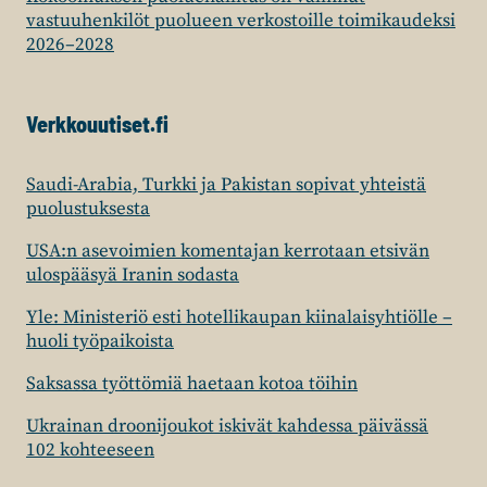
vastuuhenkilöt puolueen verkostoille toimikaudeksi
2026–2028
Verkkouutiset.fi
Saudi-Arabia, Turkki ja Pakistan sopivat yhteistä
puolustuksesta
USA:n asevoimien komentajan kerrotaan etsivän
ulospääsyä Iranin sodasta
Yle: Ministeriö esti hotellikaupan kiinalaisyhtiölle –
huoli työpaikoista
Saksassa työttömiä haetaan kotoa töihin
Ukrainan droonijoukot iskivät kahdessa päivässä
102 kohteeseen