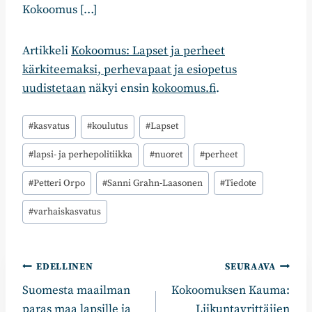
Kokoomus […]
Artikkeli
Kokoomus: Lapset ja perheet
kärkiteemaksi, perhevapaat ja esiopetus
uudistetaan
näkyi ensin
kokoomus.fi
.
Avainsanat:
#
kasvatus
#
koulutus
#
Lapset
#
lapsi- ja perhepolitiikka
#
nuoret
#
perheet
#
Petteri Orpo
#
Sanni Grahn-Laasonen
#
Tiedote
#
varhaiskasvatus
Artikkelien
EDELLINEN
SEURAAVA
Suomesta maailman
Kokoomuksen Kauma:
selaus
paras maa lapsille ja
Liikuntayrittäjien