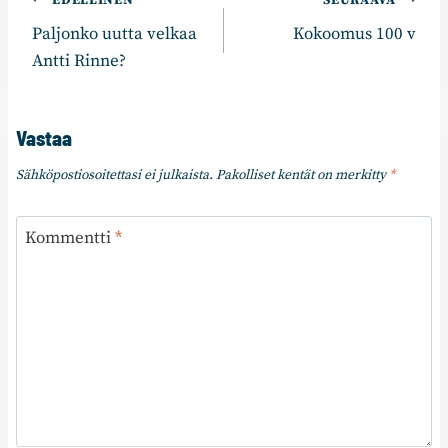
Artikkelien
EDELLINEN
SEURAAVA
Paljonko uutta velkaa
Kokoomus 100 v
selaus
Antti Rinne?
Vastaa
Sähköpostiosoitettasi ei julkaista.
Pakolliset kentät on merkitty
*
Kommentti
*