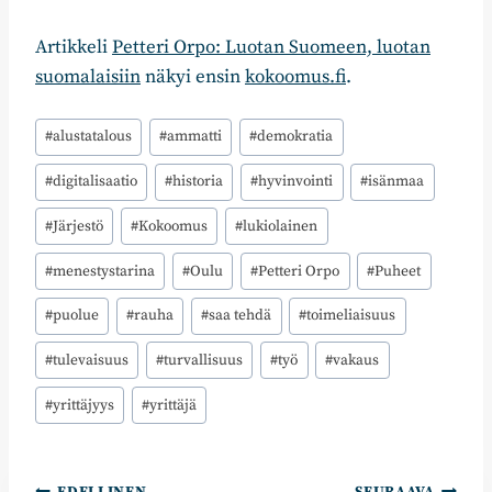
Artikkeli
Petteri Orpo: Luotan Suomeen, luotan
suomalaisiin
näkyi ensin
kokoomus.fi
.
Avainsanat:
#
alustatalous
#
ammatti
#
demokratia
#
digitalisaatio
#
historia
#
hyvinvointi
#
isänmaa
#
Järjestö
#
Kokoomus
#
lukiolainen
#
menestystarina
#
Oulu
#
Petteri Orpo
#
Puheet
#
puolue
#
rauha
#
saa tehdä
#
toimeliaisuus
#
tulevaisuus
#
turvallisuus
#
työ
#
vakaus
#
yrittäjyys
#
yrittäjä