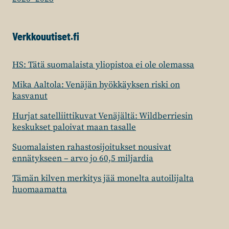
Verkkouutiset.fi
HS: Tätä suomalaista yliopistoa ei ole olemassa
Mika Aaltola: Venäjän hyökkäyksen riski on
kasvanut
Hurjat satelliittikuvat Venäjältä: Wildberriesin
keskukset paloivat maan tasalle
Suomalaisten rahastosijoitukset nousivat
ennätykseen – arvo jo 60,5 miljardia
Tämän kilven merkitys jää monelta autoilijalta
huomaamatta