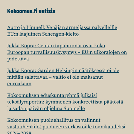
Kokoomus.fi uutisia
Autto ja Limnell: Venäjän armeijassa palvelleille
EU:n laajuinen Schengen-kielto
Jukka Kopra: Ceutan tapahtumat ovat koko
Euroopan turvallisuuskysymys – EU:n ulkorajojen on
pidettävä
Jukka Kopra: Garden Helsingin päätöksessä ei ole
mitään salattavaa – valtio ei ole maksanut
euroakaan
Kokoomuksen eduskuntaryhmä julkaisi
tekoälyraportin: kymmenen konkreettista päätöstä
ja sadan päivän ohjelma Suomelle
Kokoomuksen puoluehallitus on valinnut
vastuuhenkilöt puolueen verkostoille toimikaudeksi
2026–2028