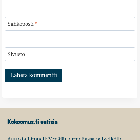
Sähköposti
*
Sivusto
Kokoomus.fi uutisia
Autto ja Limnell: Venäjän armeijassa palvelleille