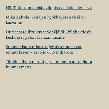
HS: Tätä suomalaista yliopistoa ei ole olemassa
Mika Aaltola: Venäjän hyökkäyksen riski on
kasvanut
Hurjat satelliittikuvat Venäjältä: Wildberriesin
keskukset paloivat maan tasalle
Suomalaisten rahastosijoitukset nousivat
ennätykseen – arvo jo 60,5 miljardia
Tämän kilven merkitys jää monelta autoilijalta
huomaamatta