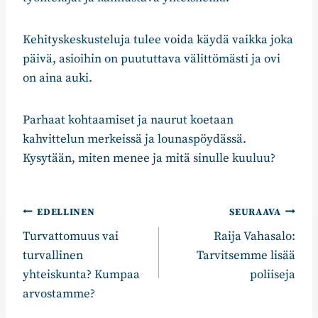
Kehityskeskusteluja tulee voida käydä vaikka joka
päivä, asioihin on puututtava välittömästi ja ovi
on aina auki.
Parhaat kohtaamiset ja naurut koetaan
kahvittelun merkeissä ja lounaspöydässä.
Kysytään, miten menee ja mitä sinulle kuuluu?
Artikkelien
EDELLINEN
SEURAAVA
Turvattomuus vai
Raija Vahasalo:
selaus
turvallinen
Tarvitsemme lisää
yhteiskunta? Kumpaa
poliiseja
arvostamme?