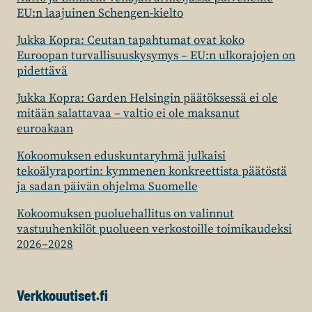
EU:n laajuinen Schengen-kielto
Jukka Kopra: Ceutan tapahtumat ovat koko
Euroopan turvallisuuskysymys – EU:n ulkorajojen on
pidettävä
Jukka Kopra: Garden Helsingin päätöksessä ei ole
mitään salattavaa – valtio ei ole maksanut
euroakaan
Kokoomuksen eduskuntaryhmä julkaisi
tekoälyraportin: kymmenen konkreettista päätöstä
ja sadan päivän ohjelma Suomelle
Kokoomuksen puoluehallitus on valinnut
vastuuhenkilöt puolueen verkostoille toimikaudeksi
2026–2028
Verkkouutiset.fi