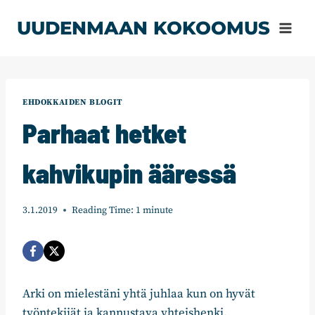
Siirry
UUDENMAAN KOKOOMUS
sisältöön
EHDOKKAIDEN BLOGIT
Parhaat hetket
kahvikupin ääressä
3.1.2019
Reading Time:
1
minute
Arki on mielestäni yhtä juhlaa kun on hyvät
työntekijät ja kannustava yhteishenki.