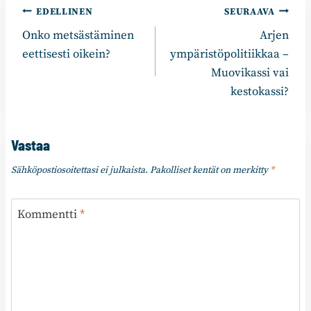
Artikkelien
EDELLINEN
SEURAAVA
Onko metsästäminen
Arjen
selaus
eettisesti oikein?
ympäristöpolitiikkaa –
Muovikassi vai
kestokassi?
Vastaa
Sähköpostiosoitettasi ei julkaista.
Pakolliset kentät on merkitty
*
Kommentti
*