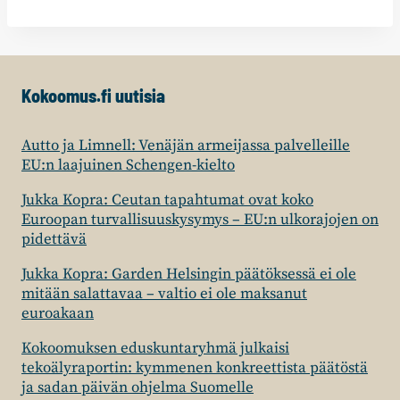
Kokoomus.fi uutisia
Autto ja Limnell: Venäjän armeijassa palvelleille
EU:n laajuinen Schengen-kielto
Jukka Kopra: Ceutan tapahtumat ovat koko
Euroopan turvallisuuskysymys – EU:n ulkorajojen on
pidettävä
Jukka Kopra: Garden Helsingin päätöksessä ei ole
mitään salattavaa – valtio ei ole maksanut
euroakaan
Kokoomuksen eduskuntaryhmä julkaisi
tekoälyraportin: kymmenen konkreettista päätöstä
ja sadan päivän ohjelma Suomelle