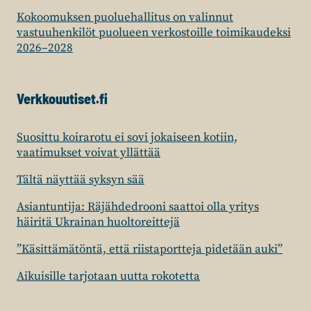
Kokoomuksen puoluehallitus on valinnut
vastuuhenkilöt puolueen verkostoille toimikaudeksi
2026–2028
Verkkouutiset.fi
Suosittu koirarotu ei sovi jokaiseen kotiin,
vaatimukset voivat yllättää
Tältä näyttää syksyn sää
Asiantuntija: Räjähdedrooni saattoi olla yritys
häiritä Ukrainan huoltoreittejä
”Käsittämätöntä, että riistaportteja pidetään auki”
Aikuisille tarjotaan uutta rokotetta