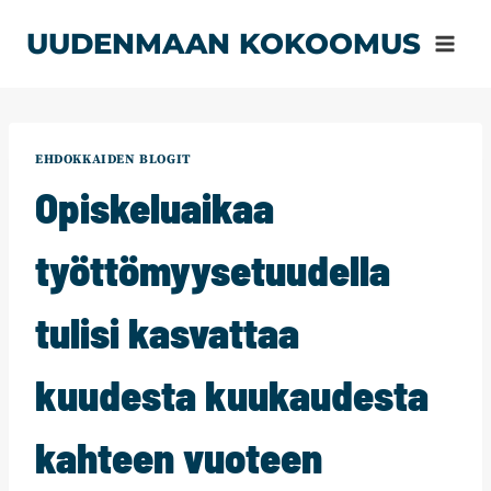
Siirry
UUDENMAAN KOKOOMUS
sisältöön
EHDOKKAIDEN BLOGIT
Opiskeluaikaa
työttömyysetuudella
tulisi kasvattaa
kuudesta kuukaudesta
kahteen vuoteen