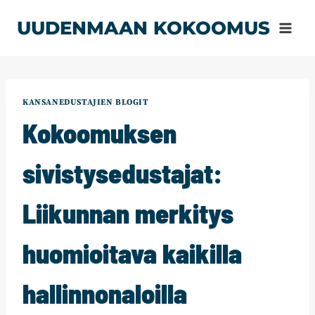
Siirry
UUDENMAAN KOKOOMUS
sisältöön
KANSANEDUSTAJIEN BLOGIT
Kokoomuksen
sivistysedustajat:
Liikunnan merkitys
huomioitava kaikilla
hallinnonaloilla