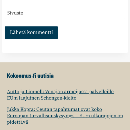
Sivusto
Kokoomus.fi uutisia
Autto ja Limnell: Venäjän armeijassa palvelleille
EU:n laajuinen Schengen-kielto
Jukka Kopra: Ceutan tapahtumat ovat koko
Euroopan turvallisuuskysymys – EU:n ulkorajojen on
pidettävä