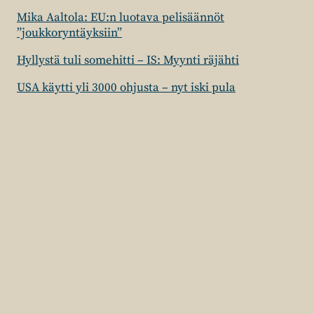
Mika Aaltola: EU:n luotava pelisäännöt
”joukkoryntäyksiin”
Hyllystä tuli somehitti – IS: Myynti räjähti
USA käytti yli 3000 ohjusta – nyt iski pula