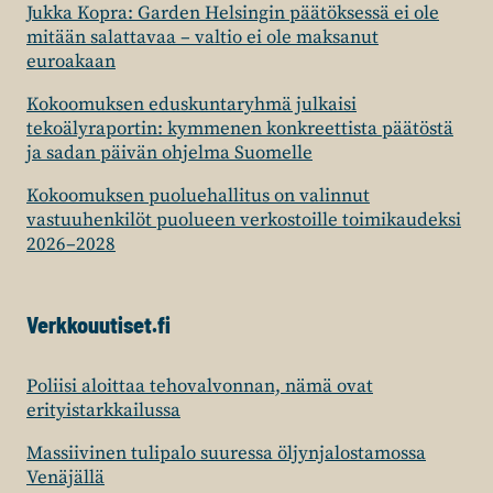
Jukka Kopra: Garden Helsingin päätöksessä ei ole
mitään salattavaa – valtio ei ole maksanut
euroakaan
Kokoomuksen eduskuntaryhmä julkaisi
tekoälyraportin: kymmenen konkreettista päätöstä
ja sadan päivän ohjelma Suomelle
Kokoomuksen puoluehallitus on valinnut
vastuuhenkilöt puolueen verkostoille toimikaudeksi
2026–2028
Verkkouutiset.fi
Poliisi aloittaa tehovalvonnan, nämä ovat
erityistarkkailussa
Massiivinen tulipalo suuressa öljynjalostamossa
Venäjällä