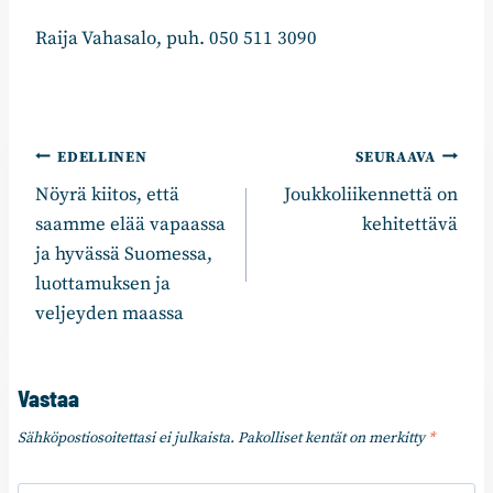
Raija Vahasalo, puh. 050 511 3090
Artikkelien
EDELLINEN
SEURAAVA
Nöyrä kiitos, että
Joukkoliikennettä on
selaus
saamme elää vapaassa
kehitettävä
ja hyvässä Suomessa,
luottamuksen ja
veljeyden maassa
Vastaa
Sähköpostiosoitettasi ei julkaista.
Pakolliset kentät on merkitty
*