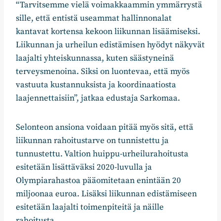
“Tarvitsemme vielä voimakkaammin ymmärrystä
sille, että entistä useammat hallinnonalat
kantavat kortensa kekoon liikunnan lisäämiseksi.
Liikunnan ja urheilun edistämisen hyödyt näkyvät
laajalti yhteiskunnassa, kuten säästyneinä
terveysmenoina. Siksi on luontevaa, että myös
vastuuta kustannuksista ja koordinaatiosta
laajennettaisiin”, jatkaa edustaja Sarkomaa.
Selonteon ansiona voidaan pitää myös sitä, että
liikunnan rahoitustarve on tunnistettu ja
tunnustettu. Valtion huippu-urheilurahoitusta
esitetään lisättäväksi 2020-luvulla ja
Olympiarahastoa pääomitetaan enintään 20
miljoonaa euroa. Lisäksi liikunnan edistämiseen
esitetään laajalti toimenpiteitä ja näille
rahoitusta.