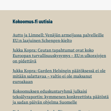
Kokoomus.fi uutisia
Autto ja Limnell: Venäjän armeijassa palvelleille
EU:n laajuinen Schengen-kielto
Jukka Kopra: Ceutan tapahtumat ovat koko
Euroopan turvallisuuskysymys – EU:n ulkorajojen
on pidettävä
Jukka Kopra: Garden Helsingin päätöksessä ei ole
mitään salattavaa – valtio ei ole maksanut
euroakaan
Kokoomuksen eduskuntaryhmä julkaisi
tekoälyraportin: kymmenen konkreettista päätöstä
ja sadan päivän ohjelma Suomelle