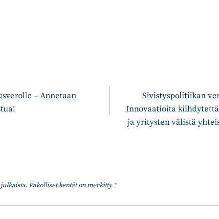
n
uusverolle – Annetaan
Sivistyspolitiikan ve
tua!
Innovaatioita kiihdytett
ja yritysten välistä yhtei
julkaista.
Pakolliset kentät on merkitty
*