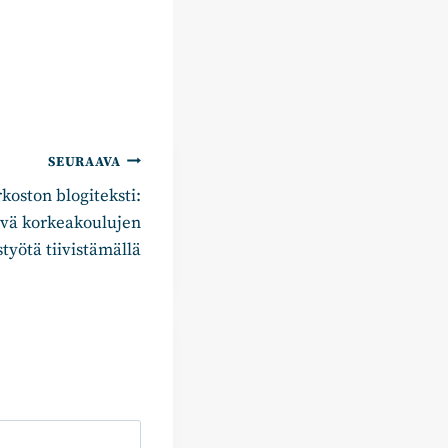
SEURAAVA
rkoston blogiteksti:
ävä korkeakoulujen
styötä tiivistämällä