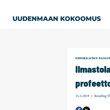
Siirry
sisältöön
UUDENMAAN KOKOOMUS
EHDOKKAIDEN BLOGI
Ilmastola
profeett
15.3.2019
Reading T