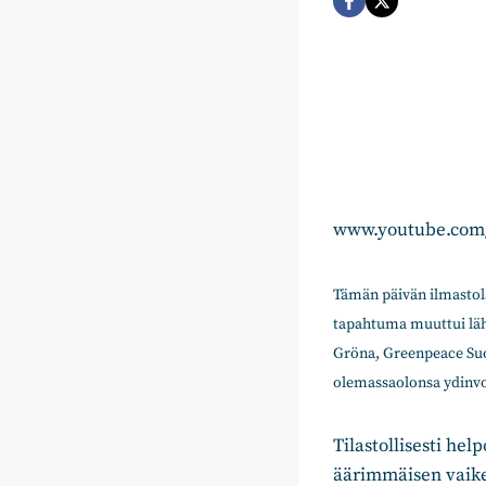
www.youtube.com
Tämän päivän ilmastola
tapahtuma muuttui lähinn
Gröna, Greenpeace Suo
olemassaolonsa ydinvo
Tilastollisesti he
äärimmäisen vaike