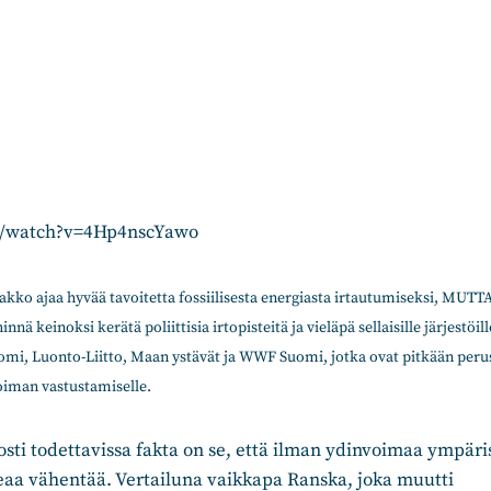
/watch?v=4Hp4nscYawo
kko ajaa hyvää tavoitetta fossiilisesta energiasta irtautumiseksi, MUTT
ä keinoksi kerätä poliittisia irtopisteitä ja vieläpä sellaisille järjestöil
mi, Luonto-Liitto, Maan ystävät ja WWF Suomi, jotka ovat pitkään peru
iman vastustamiselle.
lposti todettavissa fakta on se, että ilman ydinvoimaa ympär
aa vähentää. Vertailuna vaikkapa Ranska, joka muutti