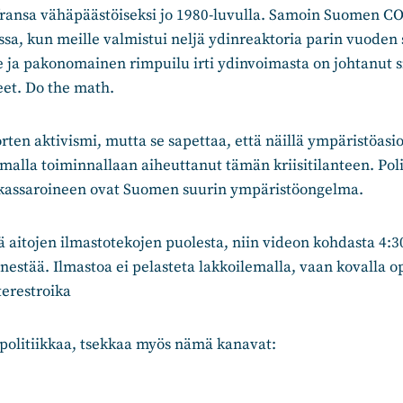
ransa vähäpäästöiseksi jo 1980-luvulla. Samoin Suomen CO2
ssa, kun meille valmistui neljä ydinreaktoria parin vuoden 
ja pakonomainen rimpuilu irti ydinvoimasta on johtanut si
eet. Do the math.
rten aktivismi, mutta se sapettaa, että näillä ympäristöasio
malla toiminnallaan aiheuttanut tämän kriisitilanteen. Polii
ikassaroineen ovat Suomen suurin ympäristöongelma.
ä aitojen ilmastotekojen puolesta, niin videon kohdasta 4:30
nestää. Ilmastoa ei pelasteta lakkoilemalla, vaan kovalla op
terestroika
 politiikkaa, tsekkaa myös nämä kanavat: