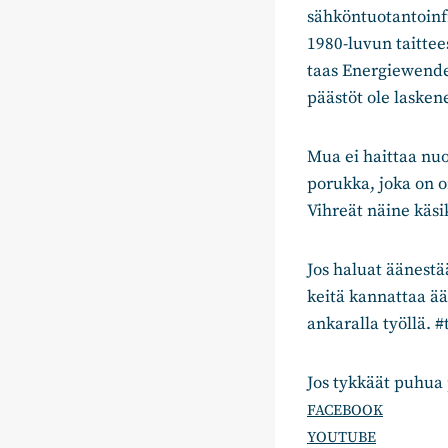
sähköntuotantoinf
1980-luvun taittee
taas Energiewende 
päästöt ole lasken
Mua ei haittaa nuo
porukka, joka on o
Vihreät näine käs
Jos haluat äänestä
keitä kannattaa ää
ankaralla työllä. #
Jos tykkäät puhua
FACEBOOK
YOUTUBE