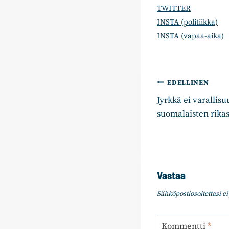
TWITTER
INSTA (politiikka)
INSTA (vapaa-aika)
Artikkelie
EDELLINEN
Jyrkkä ei varallis
selaus
suomalaisten rikas
Vastaa
Sähköpostiosoitettasi ei 
Kommentti
*