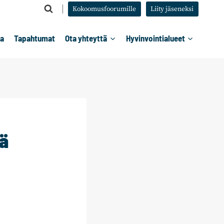
Kokoomusfoorumille
Liity jäseneksi
ta
Tapahtumat
Ota yhteyttä
Hyvinvointialueet
iä