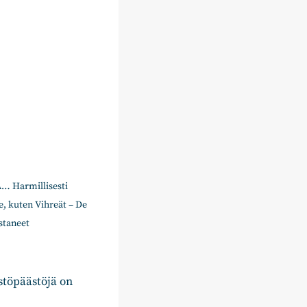
A… Harmillisesti
le, kuten Vihreät – De
staneet
istöpäästöjä on