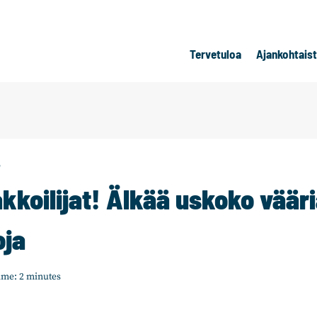
Tervetuloa
Ajankohtais
T
kkoilijat! Älkää uskoko väär
oja
ime:
2
minutes