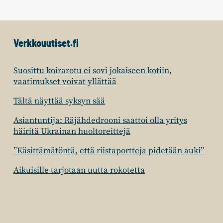
Verkkouutiset.fi
Suosittu koirarotu ei sovi jokaiseen kotiin,
vaatimukset voivat yllättää
Tältä näyttää syksyn sää
Asiantuntija: Räjähdedrooni saattoi olla yritys
häiritä Ukrainan huoltoreittejä
”Käsittämätöntä, että riistaportteja pidetään auki”
Aikuisille tarjotaan uutta rokotetta