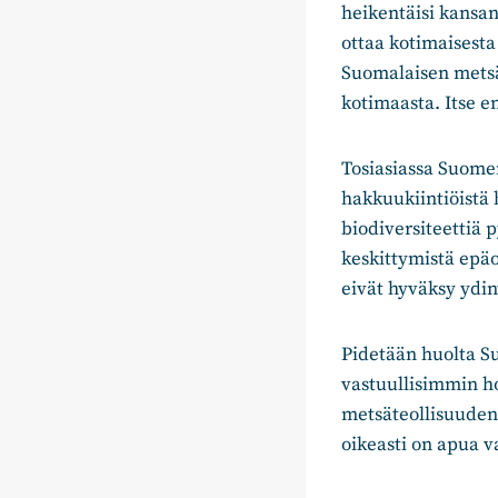
heikentäisi kansa
ottaa kotimaisesta
Suomalaisen metsät
kotimaasta. Itse e
Tosiasiassa Suome
hakkuukiintiöistä h
biodiversiteettiä 
keskittymistä epäo
eivät hyväksy ydin
Pidetään huolta S
vastuullisimmin h
metsäteollisuuden 
oikeasti on apua va