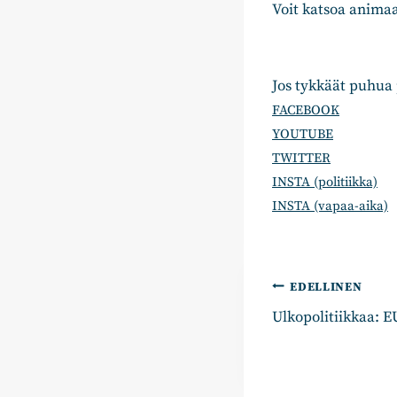
Voit katsoa anima
Jos tykkäät puhua
FACEBOOK
YOUTUBE
TWITTER
INSTA (politiikka)
INSTA (vapaa-aika)
Artikkelie
EDELLINEN
Ulkopolitiikkaa: 
selaus