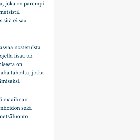
a, joka on parempi
metsistä.
sitä ei saa
asvaa nostetuista
jella lisää tai
misesta on
lia tahoilta, jotka
ämiseksi.
hdä maailman
änhoidon sekä
 metsäluonto