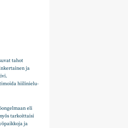
suvat tahot
inkertainen ja
ivi.
imoida hiilinielu-
töongelmaan eli
yös tarkoittaisi
yöpaikkoja ja