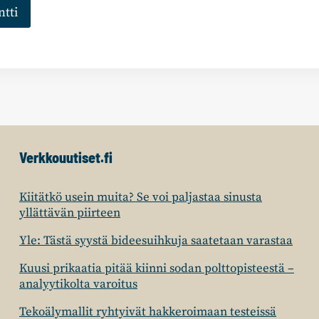
Verkkouutiset.fi
Kiitätkö usein muita? Se voi paljastaa sinusta
yllättävän piirteen
Yle: Tästä syystä bideesuihkuja saatetaan varastaa
Kuusi prikaatia pitää kiinni sodan polttopisteestä –
analyytikolta varoitus
Tekoälymallit ryhtyivät hakkeroimaan testeissä