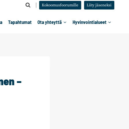
Kokoomusfoorumille
Liity jäseneksi
ta
Tapahtumat
Ota yhteyttä
Hyvinvointialueet
nen –