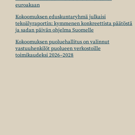
euroakaan
Kokoomuksen eduskuntaryhmä julkaisi
tekoälyraportin: kymmenen konkreettista päätöstä
ja sadan päivän ohjelma Suomelle
Kokoomuksen puoluehallitus on valinnut
vastuuhenkilöt puolueen verkostoille
toimikaudeksi 2026–2028