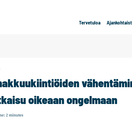
Tervetuloa
Ajankohtais
T
hakkuukiintiöiden vähentämi
tkaisu oikeaan ongelmaan
me:
2
minutes