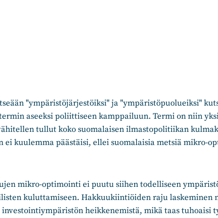
 itseään "ympäristöjärjestöiksi" ja "ympäristöpuolueiksi" kut
u-termin aseeksi poliittiseen kamppailuun. Termi on niin yks
 vähitellen tullut koko suomalaisen ilmastopolitiikan kulmak
in ei kuulemma päästäisi, ellei suomalaisia metsiä mikro-opt
elujen mikro-optimointi ei puutu siihen todelliseen ympäris
iilisten kuluttamiseen. Hakkuukiintiöiden raju laskeminen m
investointiympäristön heikkenemistä, mikä taas tuhoaisi t