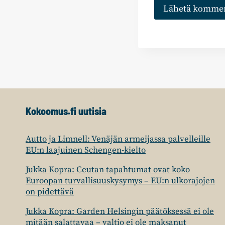
Kokoomus.fi uutisia
Autto ja Limnell: Venäjän armeijassa palvelleille
EU:n laajuinen Schengen-kielto
Jukka Kopra: Ceutan tapahtumat ovat koko
Euroopan turvallisuuskysymys – EU:n ulkorajojen
on pidettävä
Jukka Kopra: Garden Helsingin päätöksessä ei ole
mitään salattavaa – valtio ei ole maksanut