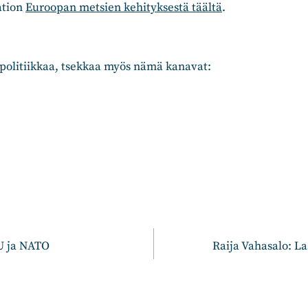
ation
Euroopan metsien kehityksestä täältä
.
 politiikkaa, tsekkaa myös nämä kanavat:
n
EU ja NATO
Raija Vahasalo: L