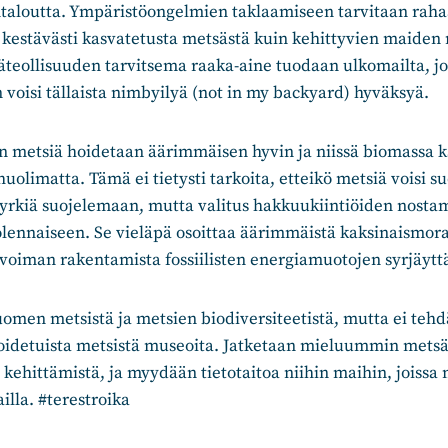
ntaloutta. Ympäristöongelmien taklaamiseen tarvitaan raha
 kestävästi kasvatetusta metsästä kuin kehittyvien maiden 
eollisuuden tarvitsema raaka-aine tuodaan ulkomailta, jos 
n voisi tällaista nimbyilyä (not in my backyard) hyväksyä.
n metsiä hoidetaan äärimmäisen hyvin ja niissä biomassa k
uolimatta. Tämä ei tietysti tarkoita, etteikö metsiä voisi suo
pyrkiä suojelemaan, mutta valitus hakkuukiintiöiden nosta
lennaiseen. Se vieläpä osoittaa äärimmäistä kaksinaismoraa
voiman rakentamista fossiilisten energiamuotojen syrjäytt
uomen metsistä ja metsien biodiversiteetistä, mutta ei te
oidetuista metsistä museoita. Jatketaan mieluummin mets
kehittämistä, ja myydään tietotaitoa niihin maihin, joissa
illa. #terestroika