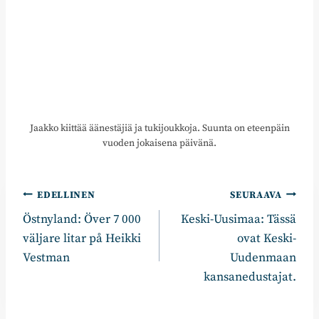
Jaakko kiittää äänestäjiä ja tukijoukkoja. Suunta on eteenpäin
vuoden jokaisena päivänä.
Artikkelien
EDELLINEN
SEURAAVA
Östnyland: Över 7 000
Keski-Uusimaa: Tässä
selaus
väljare litar på Heikki
ovat Keski-
Vestman
Uudenmaan
kansanedustajat.