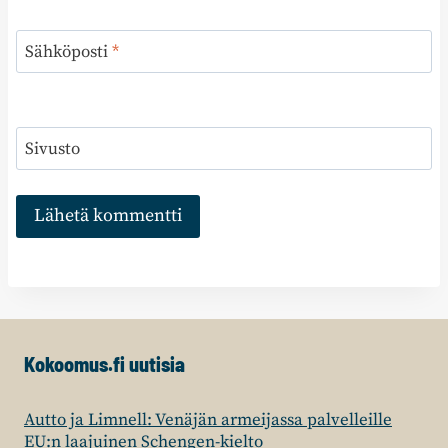
Sähköposti
*
Sivusto
Kokoomus.fi uutisia
Autto ja Limnell: Venäjän armeijassa palvelleille
EU:n laajuinen Schengen-kielto