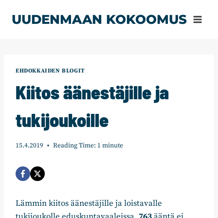
Siirry
UUDENMAAN KOKOOMUS
sisältöön
EHDOKKAIDEN BLOGIT
Kiitos äänestäjille ja
tukijoukoille
15.4.2019
Reading Time:
1
minute
Lämmin kiitos äänestäjille ja loistavalle
tukijoukolle eduskuntavaaleissa.
763
ääntä ei