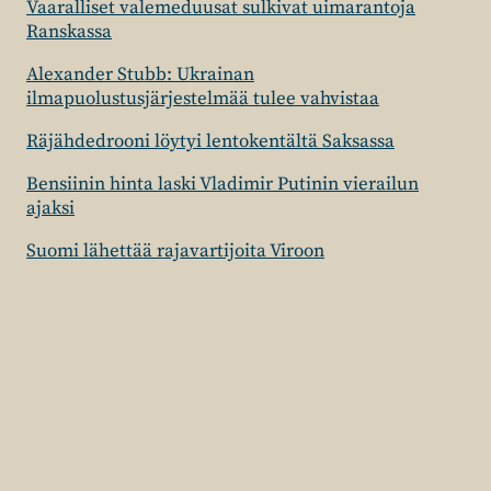
Vaaralliset valemeduusat sulkivat uimarantoja
Ranskassa
Alexander Stubb: Ukrainan
ilmapuolustusjärjestelmää tulee vahvistaa
Räjähdedrooni löytyi lentokentältä Saksassa
Bensiinin hinta laski Vladimir Putinin vierailun
ajaksi
Suomi lähettää rajavartijoita Viroon