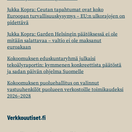
Jukka Kopra: Ceutan tapahtumat ovat koko
Euroopan turvallisuuskysymys – EU:n ulkorajojen on
pidettävä
Jukka Kopra: Garden Helsingin päätöksessä ei ole
mitään salattavaa – valtio ei ole maksanut
euroakaan
Kokoomuksen eduskuntaryhmä julkaisi
tekoälyraportin: kymmenen konkreettista päätöstä
ja sadan päivän ohjelma Suomelle
Kokoomuksen puoluehallitus on valinnut
vastuuhenkilöt puolueen verkostoille toimikaudeksi
2026–2028
Verkkouutiset.fi