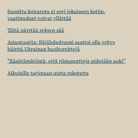
Suosittu koirarotu ei sovi jokaiseen kotiin,
vaatimukset voivat yllättää
Tältä näyttää syksyn sää
Asiantuntija: Räjähdedrooni saattoi olla yritys
häiritä Ukrainan huoltoreittejä
”Käsittämätöntä, että riistaportteja pidetään auki”
Aikuisille tarjotaan uutta rokotetta