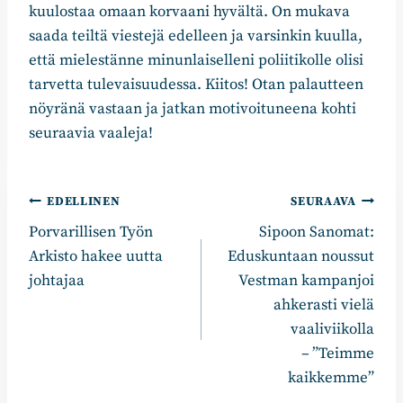
kuulostaa omaan korvaani hyvältä. On mukava
saada teiltä viestejä edelleen ja varsinkin kuulla,
että mielestänne minunlaiselleni poliitikolle olisi
tarvetta tulevaisuudessa. Kiitos! Otan palautteen
nöyränä vastaan ja jatkan motivoituneena kohti
seuraavia vaaleja!
Artikkelien
EDELLINEN
SEURAAVA
Porvarillisen Työn
Sipoon Sanomat:
selaus
Arkisto hakee uutta
Eduskuntaan noussut
johtajaa
Vestman kampanjoi
ahkerasti vielä
vaaliviikolla
– ”Teimme
kaikkemme”