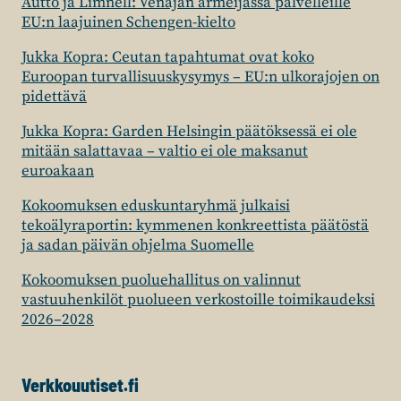
Autto ja Limnell: Venäjän armeijassa palvelleille
EU:n laajuinen Schengen-kielto
Jukka Kopra: Ceutan tapahtumat ovat koko
Euroopan turvallisuuskysymys – EU:n ulkorajojen on
pidettävä
Jukka Kopra: Garden Helsingin päätöksessä ei ole
mitään salattavaa – valtio ei ole maksanut
euroakaan
Kokoomuksen eduskuntaryhmä julkaisi
tekoälyraportin: kymmenen konkreettista päätöstä
ja sadan päivän ohjelma Suomelle
Kokoomuksen puoluehallitus on valinnut
vastuuhenkilöt puolueen verkostoille toimikaudeksi
2026–2028
Verkkouutiset.fi