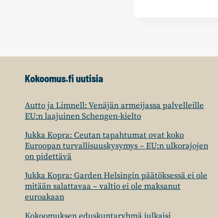
Kokoomus.fi uutisia
Autto ja Limnell: Venäjän armeijassa palvelleille
EU:n laajuinen Schengen-kielto
Jukka Kopra: Ceutan tapahtumat ovat koko
Euroopan turvallisuuskysymys – EU:n ulkorajojen
on pidettävä
Jukka Kopra: Garden Helsingin päätöksessä ei ole
mitään salattavaa – valtio ei ole maksanut
euroakaan
Kokoomuksen eduskuntaryhmä julkaisi