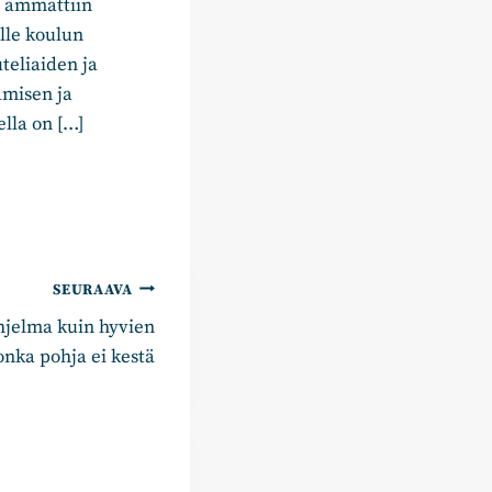
, ammattiin
ille koulun
uteliaiden ja
amisen ja
ella on […]
SEURAAVA
hjelma kuin hyvien
onka pohja ei kestä