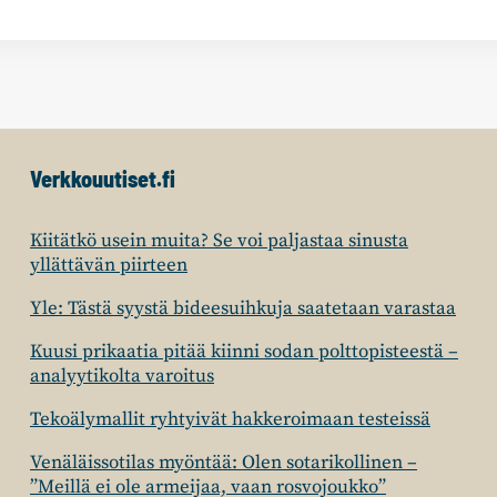
Verkkouutiset.fi
Kiitätkö usein muita? Se voi paljastaa sinusta
yllättävän piirteen
Yle: Tästä syystä bideesuihkuja saatetaan varastaa
Kuusi prikaatia pitää kiinni sodan polttopisteestä –
analyytikolta varoitus
Tekoälymallit ryhtyivät hakkeroimaan testeissä
Venäläissotilas myöntää: Olen sotarikollinen –
”Meillä ei ole armeijaa, vaan rosvojoukko”