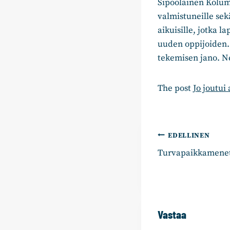
Sipoolainen Kolum
valmistuneille sek
aikuisille, jotka l
uuden oppijoiden. 
tekemisen jano. Ne
The post
Jo joutui
Artikkelie
EDELLINEN
Turvapaikkamenett
selaus
Vastaa