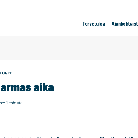
Tervetuloa
Ajankohtais
LOGIT
i armas aika
me:
1
minute