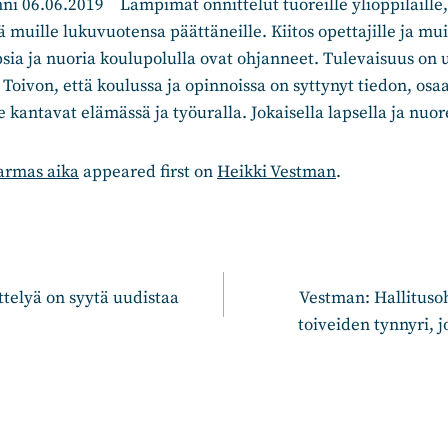
ni 06.06.2019 Lämpimät onnittelut tuoreille ylioppilaille
ä muille lukuvuotensa päättäneille. Kiitos opettajille ja mu
apsia ja nuoria koulupolulla ovat ohjanneet. Tulevaisuus on 
Toivon, että koulussa ja opinnoissa on syttynyt tiedon, osa
 kantavat elämässä ja työuralla. Jokaisella lapsella ja nuor
 armas aika
appeared first on
Heikki Vestman
.
n
elyä on syytä uudistaa
Vestman: Hallituso
toiveiden tynnyri, j