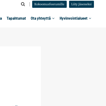
Kokoomusfoorumille
Liity jäseneksi
ta
Tapahtumat
Ota yhteyttä
Hyvinvointialueet