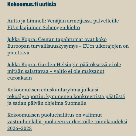
Kokoomus.fi uutisia
Autto ja Limnell: Venäjän armeijassa palvelleille
EU:n laajuinen Schengen-kielto
Jukka Kopra: Ceutan tapahtumat ovat koko
Euroopan turvallisuuskysymys – EU:n ulkorajojen on
pidettävä
Jukka Kopra: Garden Helsingin päätöksessä ei ole
mitään salattavaa – valtio ei ole maksanut
euroakaan
Kokoomuksen eduskuntaryhmä julkaisi
tekoälyraportin: kymmenen konkreettista päätöstä
ja sadan päivän ohjelma Suomelle
Kokoomuksen puoluehallitus on valinnut
vastuuhenkilöt puolueen verkostoille toimikaudeksi
2026–2028