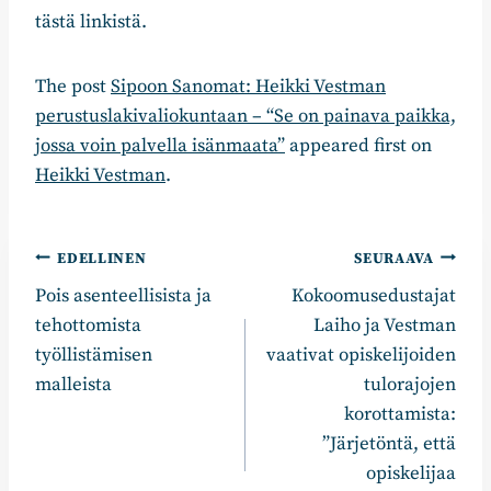
tästä linkistä.
The post
Sipoon Sanomat: Heikki Vestman
perustuslakivaliokuntaan – “Se on painava paikka,
jossa voin palvella isänmaata”
appeared first on
Heikki Vestman
.
Artikkelien
EDELLINEN
SEURAAVA
Pois asenteellisista ja
Kokoomusedustajat
selaus
tehottomista
Laiho ja Vestman
työllistämisen
vaativat opiskelijoiden
malleista
tulorajojen
korottamista:
”Järjetöntä, että
opiskelijaa