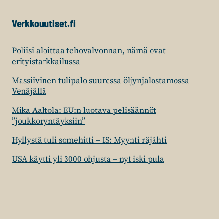
Verkkouutiset.fi
Poliisi aloittaa tehovalvonnan, nämä ovat
erityistarkkailussa
Massiivinen tulipalo suuressa öljynjalostamossa
Venäjällä
Mika Aaltola: EU:n luotava pelisäännöt
”joukkoryntäyksiin”
Hyllystä tuli somehitti – IS: Myynti räjähti
USA käytti yli 3000 ohjusta – nyt iski pula