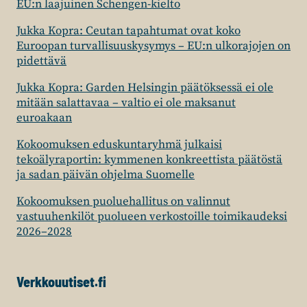
EU:n laajuinen Schengen-kielto
Jukka Kopra: Ceutan tapahtumat ovat koko
Euroopan turvallisuuskysymys – EU:n ulkorajojen on
pidettävä
Jukka Kopra: Garden Helsingin päätöksessä ei ole
mitään salattavaa – valtio ei ole maksanut
euroakaan
Kokoomuksen eduskuntaryhmä julkaisi
tekoälyraportin: kymmenen konkreettista päätöstä
ja sadan päivän ohjelma Suomelle
Kokoomuksen puoluehallitus on valinnut
vastuuhenkilöt puolueen verkostoille toimikaudeksi
2026–2028
Verkkouutiset.fi