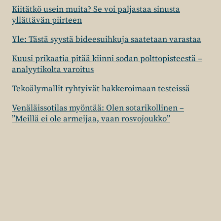
Kiitätkö usein muita? Se voi paljastaa sinusta
yllättävän piirteen
Yle: Tästä syystä bideesuihkuja saatetaan varastaa
Kuusi prikaatia pitää kiinni sodan polttopisteestä –
analyytikolta varoitus
Tekoälymallit ryhtyivät hakkeroimaan testeissä
Venäläissotilas myöntää: Olen sotarikollinen –
”Meillä ei ole armeijaa, vaan rosvojoukko”