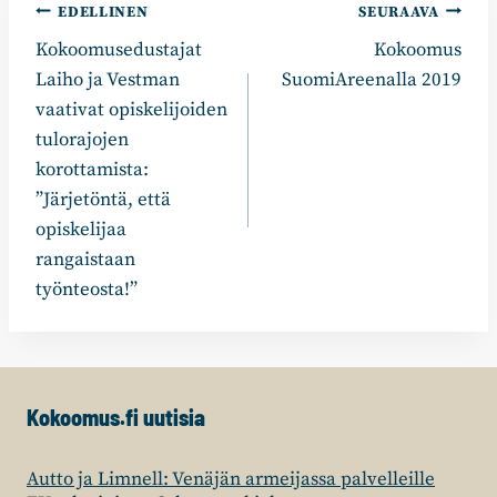
Artikkelien
EDELLINEN
SEURAAVA
Kokoomusedustajat
Kokoomus
selaus
Laiho ja Vestman
SuomiAreenalla 2019
vaativat opiskelijoiden
tulorajojen
korottamista:
”Järjetöntä, että
opiskelijaa
rangaistaan
työnteosta!”
Kokoomus.fi uutisia
Autto ja Limnell: Venäjän armeijassa palvelleille