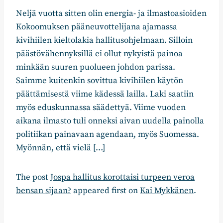
Neljä vuotta sitten olin energia- ja ilmastoasioiden
Kokoomuksen pääneuvottelijana ajamassa
kivihiilen kieltolakia hallitusohjelmaan. Silloin
päästövähennyksillä ei ollut nykyistä painoa
minkään suuren puolueen johdon parissa.
Saimme kuitenkin sovittua kivihiilen käytön
päättämisestä viime kädessä lailla. Laki saatiin
myös eduskunnassa säädettyä. Viime vuoden
aikana ilmasto tuli onneksi aivan uudella painolla
politiikan painavaan agendaan, myös Suomessa.
Myönnän, että vielä […]
The post
Jospa hallitus korottaisi turpeen veroa
bensan sijaan?
appeared first on
Kai Mykkänen
.