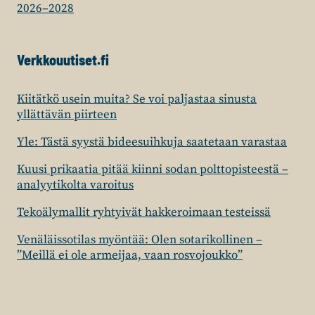
2026–2028
Verkkouutiset.fi
Kiitätkö usein muita? Se voi paljastaa sinusta
yllättävän piirteen
Yle: Tästä syystä bideesuihkuja saatetaan varastaa
Kuusi prikaatia pitää kiinni sodan polttopisteestä –
analyytikolta varoitus
Tekoälymallit ryhtyivät hakkeroimaan testeissä
Venäläissotilas myöntää: Olen sotarikollinen –
”Meillä ei ole armeijaa, vaan rosvojoukko”