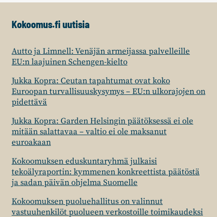
Kokoomus.fi uutisia
Autto ja Limnell: Venäjän armeijassa palvelleille
EU:n laajuinen Schengen-kielto
Jukka Kopra: Ceutan tapahtumat ovat koko
Euroopan turvallisuuskysymys – EU:n ulkorajojen on
pidettävä
Jukka Kopra: Garden Helsingin päätöksessä ei ole
mitään salattavaa – valtio ei ole maksanut
euroakaan
Kokoomuksen eduskuntaryhmä julkaisi
tekoälyraportin: kymmenen konkreettista päätöstä
ja sadan päivän ohjelma Suomelle
Kokoomuksen puoluehallitus on valinnut
vastuuhenkilöt puolueen verkostoille toimikaudeksi