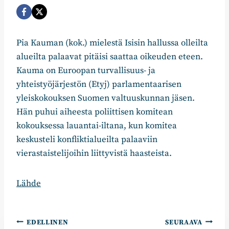
Pia Kauman (kok.) mielestä Isisin hallussa olleilta
alueilta palaavat pitäisi saattaa oikeuden eteen.
Kauma on Euroopan turvallisuus- ja
yhteistyöjärjestön (Etyj) parlamentaarisen
yleiskokouksen Suomen valtuuskunnan jäsen.
Hän puhui aiheesta poliittisen komitean
kokouksessa lauantai-iltana, kun komitea
keskusteli konfliktialueilta palaaviin
vierastaistelijoihin liittyvistä haasteista.
Lähde
Artikkelien
EDELLINEN
SEURAAVA