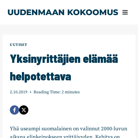
Siirry
UUDENMAAN KOKOOMUS
sisältöön
UUTISET
Yksinyrittäjien elämää
helpotettava
2.10.2019
Reading Time:
2
minutes
Yhä useampi suomalainen on valinnut 2000-luvun
aikana elinkeinokseen yrittäjyyden. Kehitys on