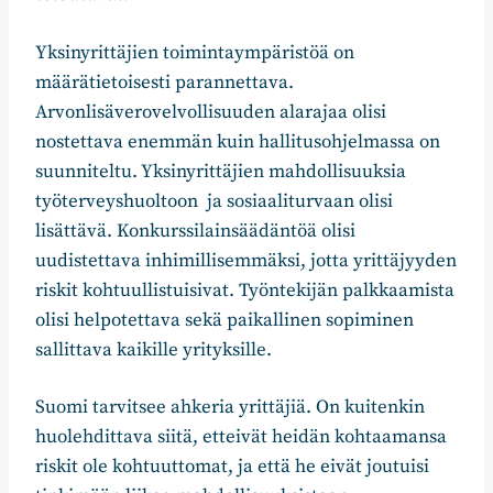
Yksinyrittäjien toimintaympäristöä on
määrätietoisesti parannettava.
Arvonlisäverovelvollisuuden alarajaa olisi
nostettava enemmän kuin hallitusohjelmassa on
suunniteltu. Yksinyrittäjien mahdollisuuksia
työterveyshuoltoon ja sosiaaliturvaan olisi
lisättävä. Konkurssilainsäädäntöä olisi
uudistettava inhimillisemmäksi, jotta yrittäjyyden
riskit kohtuullistuisivat. Työntekijän palkkaamista
olisi helpotettava sekä paikallinen sopiminen
sallittava kaikille yrityksille.
Suomi tarvitsee ahkeria yrittäjiä. On kuitenkin
huolehdittava siitä, etteivät heidän kohtaamansa
riskit ole kohtuuttomat, ja että he eivät joutuisi