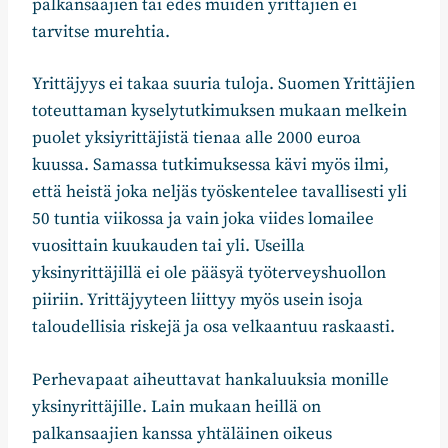
palkansaajien tai edes muiden yrittäjien ei
tarvitse murehtia.
Yrittäjyys ei takaa suuria tuloja. Suomen Yrittäjien
toteuttaman kyselytutkimuksen mukaan melkein
puolet yksiyrittäjistä tienaa alle 2000 euroa
kuussa. Samassa tutkimuksessa kävi myös ilmi,
että heistä joka neljäs työskentelee tavallisesti yli
50 tuntia viikossa ja vain joka viides lomailee
vuosittain kuukauden tai yli. Useilla
yksinyrittäjillä ei ole pääsyä työterveyshuollon
piiriin. Yrittäjyyteen liittyy myös usein isoja
taloudellisia riskejä ja osa velkaantuu raskaasti.
Perhevapaat aiheuttavat hankaluuksia monille
yksinyrittäjille. Lain mukaan heillä on
palkansaajien kanssa yhtäläinen oikeus