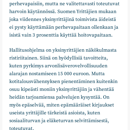
perhevapaisiin, mutta ne valitettavasti toteutuvat
harvoin käytännössä. Suomen Yrittäjien mukaan
joka viidennes yksinyrittäjinä toimivista äideistä
ei pysty käyttämään perhevapaitaan ollenkaan ja
isistä vain 3 prosenttia käyttää hoitovapaitaan.
Hallitusohjelma on yksinyrittäjien näkökulmasta
ristiriitainen. Siinä on hyödyllisiä tavoitteita,
kuten pyrkimys arvonlisäverovelvollisuuden
alarajan nostamiseen 15 000 euroon. Mutta
kotitalousvähennyksen pienentäminen kuitenkin
osuu kipeästi moniin yksinyrittäjiin ja vähentää
heidän tarjoamiensa palvelujen kysyntää. On
myös epäselvää, miten epämääräiset kirjaukset
useista yrittäjille tärkeistä asioista, kuten
sosiaaliturvan ja eläketurvan selvittämisestä,
toteutuvat.