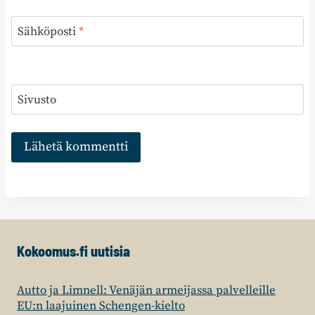
Sähköposti
*
Sivusto
Kokoomus.fi uutisia
Autto ja Limnell: Venäjän armeijassa palvelleille
EU:n laajuinen Schengen-kielto