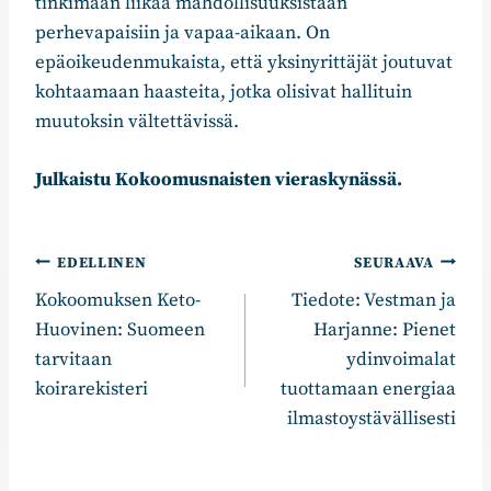
tinkimään liikaa mahdollisuuksistaan
perhevapaisiin ja vapaa-aikaan. On
epäoikeudenmukaista, että yksinyrittäjät joutuvat
kohtaamaan haasteita, jotka olisivat hallituin
muutoksin vältettävissä.
Julkaistu Kokoomusnaisten vieraskynässä.
Artikkelien
EDELLINEN
SEURAAVA
Kokoomuksen Keto-
Tiedote: Vestman ja
selaus
Huovinen: Suomeen
Harjanne: Pienet
tarvitaan
ydinvoimalat
koirarekisteri
tuottamaan energiaa
ilmastoystävällisesti