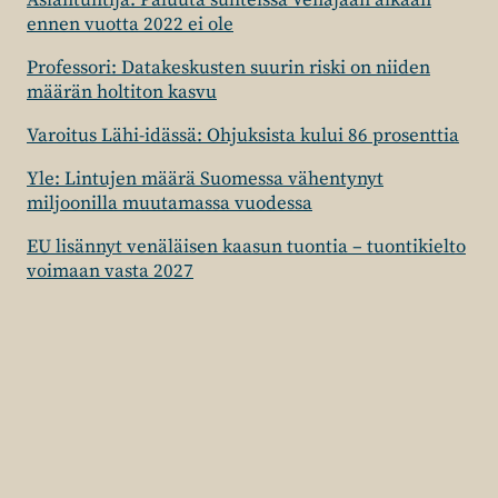
Asiantuntija: Paluuta suhteissa Venäjään aikaan
ennen vuotta 2022 ei ole
Professori: Datakeskusten suurin riski on niiden
määrän holtiton kasvu
Varoitus Lähi-idässä: Ohjuksista kului 86 prosenttia
Yle: Lintujen määrä Suomessa vähentynyt
miljoonilla muutamassa vuodessa
EU lisännyt venäläisen kaasun tuontia – tuontikielto
voimaan vasta 2027