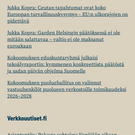
Jukka Kopra: Ceutan tapahtumat ovat koko
Euroopan turvallisuuskysymys – EU:n ulkorajojen on
pidettävä
Jukka Kopra: Garden Helsingin päätöksessä ei ole
mitään salattavaa – valtio ei ole maksanut
euroakaan
Kokoomuksen eduskuntaryhmä julkaisi
tekoälyraportin: kymmenen konkreettista päätöstä
ja sadan päivän ohjelma Suomelle
Kokoomuksen puoluehallitus on valinnut
vastuuhenkilöt puolueen verkostoille toimikaudeksi
2026–2028
Verkkouutiset.fi