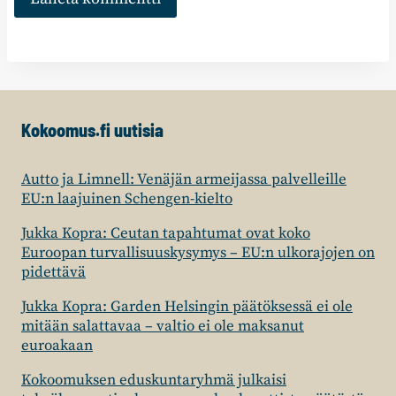
Kokoomus.fi uutisia
Autto ja Limnell: Venäjän armeijassa palvelleille
EU:n laajuinen Schengen-kielto
Jukka Kopra: Ceutan tapahtumat ovat koko
Euroopan turvallisuuskysymys – EU:n ulkorajojen on
pidettävä
Jukka Kopra: Garden Helsingin päätöksessä ei ole
mitään salattavaa – valtio ei ole maksanut
euroakaan
Kokoomuksen eduskuntaryhmä julkaisi