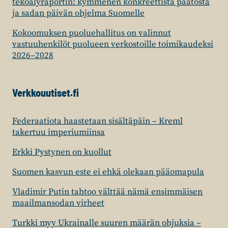
tekoälyraportin: kymmenen konkreettista päätöstä
ja sadan päivän ohjelma Suomelle
Kokoomuksen puoluehallitus on valinnut
vastuuhenkilöt puolueen verkostoille toimikaudeksi
2026–2028
Verkkouutiset.fi
Federaatiota haastetaan sisältäpäin – Kreml
takertuu imperiumiinsa
Erkki Pystynen on kuollut
Suomen kasvun este ei ehkä olekaan pääomapula
Vladimir Putin tahtoo välttää nämä ensimmäisen
maailmansodan virheet
Turkki myy Ukrainalle suuren määrän ohjuksia –