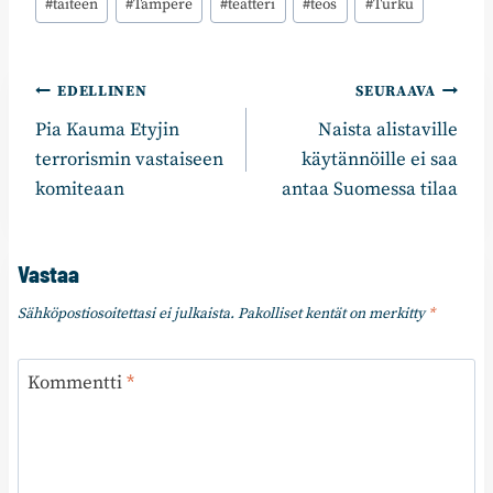
#
taiteen
#
Tampere
#
teatteri
#
teos
#
Turku
Artikkelien
EDELLINEN
SEURAAVA
Pia Kauma Etyjin
Naista alistaville
selaus
terrorismin vastaiseen
käytännöille ei saa
komiteaan
antaa Suomessa tilaa
Vastaa
Sähköpostiosoitettasi ei julkaista.
Pakolliset kentät on merkitty
*
Kommentti
*