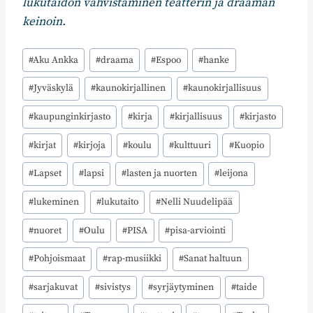
lukutaidon vahvistaminen teatterin ja draaman
keinoin.
Avainsanat:
#
Aku Ankka
#
draama
#
Espoo
#
hanke
#
Jyväskylä
#
kaunokirjallinen
#
kaunokirjallisuus
#
kaupunginkirjasto
#
kirja
#
kirjallisuus
#
kirjasto
#
kirjat
#
kirjoja
#
koulu
#
kulttuuri
#
Kuopio
#
Lapset
#
lapsi
#
lasten ja nuorten
#
leijona
#
lukeminen
#
lukutaito
#
Nelli Nuudelipää
#
nuoret
#
Oulu
#
PISA
#
pisa-arviointi
#
Pohjoismaat
#
rap-musiikki
#
Sanat haltuun
#
sarjakuvat
#
sivistys
#
syrjäytyminen
#
taide