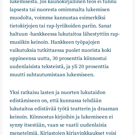
lukemisesta. Jos kaunokirjallinen teos ei tunnu
lapsesta tai nuoresta omimmalta lukemisen
muodolta, voimme kannustaa esimerkiksi
tietokirjojen tai rap-lyriikoiden pariin. Sanat
haltuun -hankkeessa lukutaitoa lähestyttiin rap-
musiikin keinoin. Hankkeen työpajojen
vaikutuksia tutkittaessa puolet nuorista koki
oppineensa uutta, 30 prosenttia kiinnostui
uudenlaisista teksteistä, ja yli 20 prosenttia
muutti suhtautumistaan lukemiseen.
Yksi ratkaisu lasten ja nuorten lukutaidon
edistämiseen on, että kunnassa tehdään
lukutaitoa edistävää työtä teatterin ja draaman
keinoin. Kiinnostus kirjoihin ja lukemiseen ei
synny itsestään, vaan se vaatii uudenlaisia
menetelmiä. Kirjastojen kirjavinkkaukset voisi