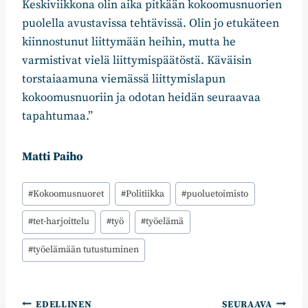
Keskiviikkona olin aika pitkään kokoomusnuorien
puolella avustavissa tehtävissä. Olin jo etukäteen
kiinnostunut liittymään heihin, mutta he
varmistivat vielä liittymispäätöstä. Käväisin
torstaiaamuna viemässä liittymislapun
kokoomusnuoriin ja odotan heidän seuraavaa
tapahtumaa.”
Matti Paiho
Avainsanat:
#
Kokoomusnuoret
#
Politiikka
#
puoluetoimisto
#
tet-harjoittelu
#
työ
#
työelämä
#
työelämään tutustuminen
Artikkelien
EDELLINEN
SEURAAVA