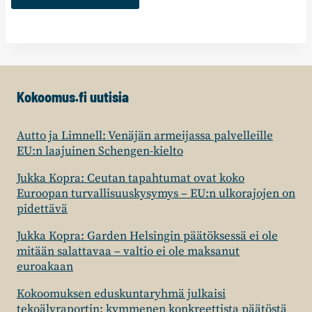
Kokoomus.fi uutisia
Autto ja Limnell: Venäjän armeijassa palvelleille
EU:n laajuinen Schengen-kielto
Jukka Kopra: Ceutan tapahtumat ovat koko
Euroopan turvallisuuskysymys – EU:n ulkorajojen on
pidettävä
Jukka Kopra: Garden Helsingin päätöksessä ei ole
mitään salattavaa – valtio ei ole maksanut
euroakaan
Kokoomuksen eduskuntaryhmä julkaisi
tekoälyraportin: kymmenen konkreettista päätöstä