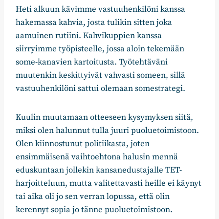
Heti alkuun kävimme vastuuhenkilöni kanssa
hakemassa kahvia, josta tulikin sitten joka
aamuinen rutiini. Kahvikuppien kanssa
siirryimme työpisteelle, jossa aloin tekemään
some-kanavien kartoitusta. Työtehtäväni
muutenkin keskittyivät vahvasti someen, sillä
vastuuhenkilöni sattui olemaan somestrategi.
Kuulin muutamaan otteeseen kysymyksen siitä,
miksi olen halunnut tulla juuri puoluetoimistoon.
Olen kiinnostunut politiikasta, joten
ensimmäisenä vaihtoehtona halusin mennä
eduskuntaan jollekin kansanedustajalle TET-
harjoitteluun, mutta valitettavasti heille ei käynyt
tai aika oli jo sen verran lopussa, että olin
kerennyt sopia jo tänne puoluetoimistoon.