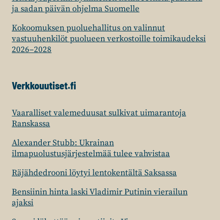
ja sadan päivän ohjelma Suomelle
Kokoomuksen puoluehallitus on valinnut
vastuuhenkilöt puolueen verkostoille toimikaudeksi
2026–2028
Verkkouutiset.fi
Vaaralliset valemeduusat sulkivat uimarantoja
Ranskassa
Alexander Stubb: Ukrainan
ilmapuolustusjärjestelmää tulee vahvistaa
Räjähdedrooni löytyi lentokentältä Saksassa
Bensiinin hinta laski Vladimir Putinin vierailun
ajaksi