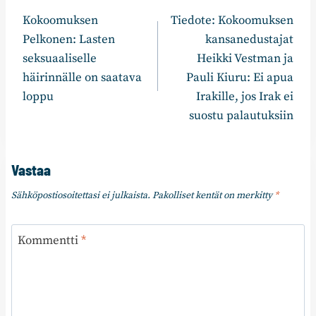
Kokoomuksen
Tiedote: Kokoomuksen
selaus
Pelkonen: Lasten
kansanedustajat
seksuaaliselle
Heikki Vestman ja
häirinnälle on saatava
Pauli Kiuru: Ei apua
loppu
Irakille, jos Irak ei
suostu palautuksiin
Vastaa
Sähköpostiosoitettasi ei julkaista.
Pakolliset kentät on merkitty
*
Kommentti
*