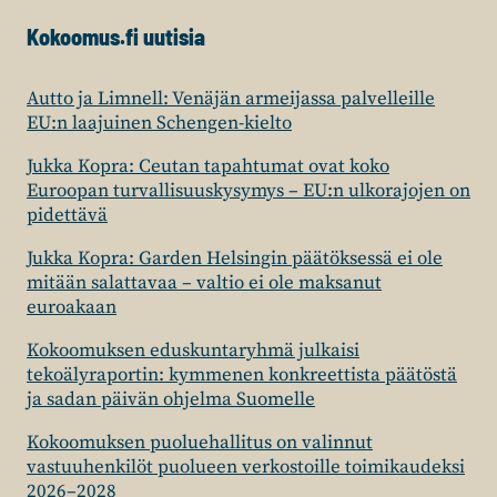
Kokoomus.fi uutisia
Autto ja Limnell: Venäjän armeijassa palvelleille
EU:n laajuinen Schengen-kielto
Jukka Kopra: Ceutan tapahtumat ovat koko
Euroopan turvallisuuskysymys – EU:n ulkorajojen on
pidettävä
Jukka Kopra: Garden Helsingin päätöksessä ei ole
mitään salattavaa – valtio ei ole maksanut
euroakaan
Kokoomuksen eduskuntaryhmä julkaisi
tekoälyraportin: kymmenen konkreettista päätöstä
ja sadan päivän ohjelma Suomelle
Kokoomuksen puoluehallitus on valinnut
vastuuhenkilöt puolueen verkostoille toimikaudeksi
2026–2028