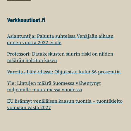
Verkkouutiset.fi
Asiantuntija: Paluuta suhteissa Venäjään aikaan
ennen vuotta 2022 ei ole
Professori: Datakeskusten suurin riski on niiden
määrän holtiton kasvu
Varoitus Lähi-idässä: Ohjuksista kului 86 prosenttia
Yle: Lintujen määrä Suomessa vähentynyt
miljoonilla muutamassa vuodessa
EU lisännyt venäläisen kaasun tuontia – tuontikielto
voimaan vasta 2027