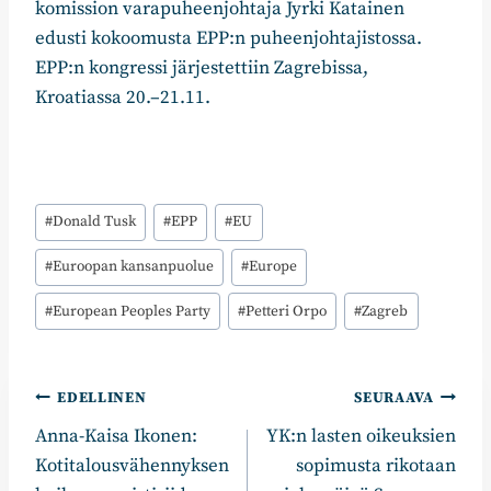
komission varapuheenjohtaja Jyrki Katainen
edusti kokoomusta EPP:n puheenjohtajistossa.
EPP:n kongressi järjestettiin Zagrebissa,
Kroatiassa 20.–21.11.
Avainsanat:
#
Donald Tusk
#
EPP
#
EU
#
Euroopan kansanpuolue
#
Europe
#
European Peoples Party
#
Petteri Orpo
#
Zagreb
Artikkelien
EDELLINEN
SEURAAVA
Anna-Kaisa Ikonen:
YK:n lasten oikeuksien
selaus
Kotitalousvähennyksen
sopimusta rikotaan