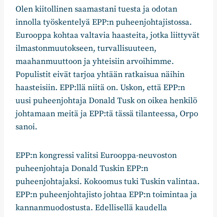
Olen kiitollinen saamastani tuesta ja odotan
innolla työskentelyä EPP:n puheenjohtajistossa.
Eurooppa kohtaa valtavia haasteita, jotka liittyvät
ilmastonmuutokseen, turvallisuuteen,
maahanmuuttoon ja yhteisiin arvoihimme.
Populistit eivät tarjoa yhtään ratkaisua näihin
haasteisiin. EPP:llä niitä on. Uskon, että EPP:n
uusi puheenjohtaja Donald Tusk on oikea henkilö
johtamaan meitä ja EPP:tä tässä tilanteessa, Orpo
sanoi.
EPP:n kongressi valitsi Eurooppa-neuvoston
puheenjohtaja Donald Tuskin EPP:n
puheenjohtajaksi. Kokoomus tuki Tuskin valintaa.
EPP:n puheenjohtajisto johtaa EPP:n toimintaa ja
kannanmuodostusta. Edellisellä kaudella