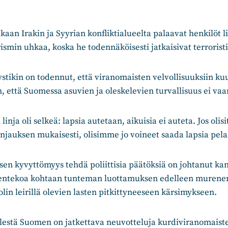
kaan Irakin ja Syyrian konfliktialueelta palaavat henkilöt 
ismin uhkaa, koska he todennäköisesti jatkaisivat terroristi
stikin on todennut, että viranomaisten velvollisuuksiin k
, että Suomessa asuvien ja oleskelevien turvallisuus ei va
linja oli selkeä: lapsia autetaan, aikuisia ei auteta. Jos olisi
njauksen mukaisesti, olisimme jo voineet saada lapsia pela
ksen kyvyttömyys tehdä poliittisia päätöksiä on johtanut ka
ksentekoa kohtaan tunteman luottamuksen edelleen murene
olin leirillä olevien lasten pitkittyneeseen kärsimykseen.
stä Suomen on jatkettava neuvotteluja kurdiviranomaisten