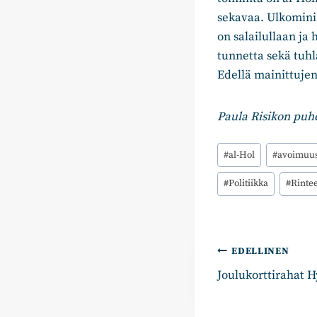
sekavaa. Ulkominis
on salailullaan ja
tunnetta sekä tuhl
Edellä mainittujen
Paula Risikon puh
Avainsanat:
#
al-Hol
#
avoimuu
#
Politiikka
#
Rintee
Artikkelie
EDELLINEN
Joulukorttirahat H
selaus