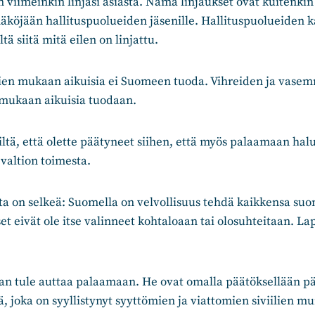
en viimeinkin linjasi asiasta. Nämä linjaukset ovat kuitenki
äköjään hallituspuolueiden jäsenille. Hallituspuolueiden 
tä siitä mitä eilen on linjattu.
ien mukaan aikuisia ei Suomeen tuoda. Vihreiden ja vasemm
mukaan aikuisia tuodaan.
siltä, että olette päätyneet siihen, että myös palaamaan hal
altion toimesta.
 on selkeä: Suomella on velvollisuus tehdä kaikkensa suo
et eivät ole itse valinneet kohtaloaan tai olosuhteitaan. Lap
jaan tule auttaa palaamaan. He ovat omalla päätöksellään p
, joka on syyllistynyt syyttömien ja viattomien siviilien mu