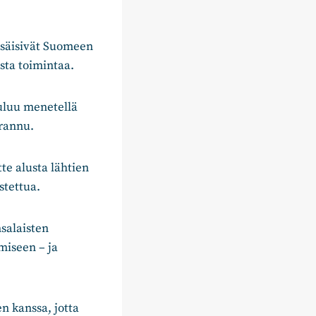
lisäisivät Suomeen
sta toimintaa.
uuluu menetellä
arannu.
tte alusta lähtien
stettua.
nsalaisten
miseen – ja
 kanssa, jotta