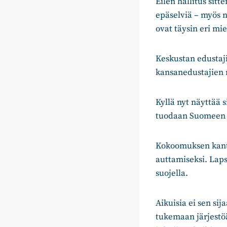
Eilen hallitus sitt
epäselviä – myös n
ovat täysin eri miel
Keskustan edustaj
kansanedustajien 
Kyllä nyt näyttää 
tuodaan Suomeen v
Kokoomuksen kanta
auttamiseksi. Laps
suojella.
Aikuisia ei sen si
tukemaan järjestöä