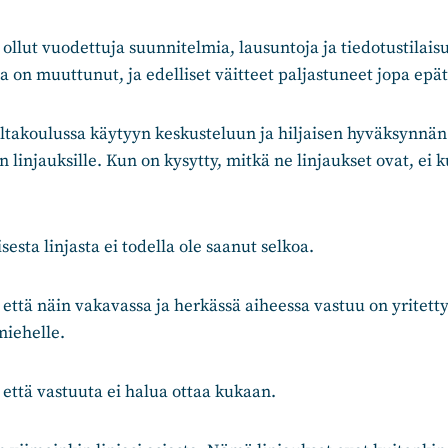
ollut vuodettuja suunnitelmia, lausuntoja ja tiedotustilai
a on muuttunut, ja edelliset väitteet paljastuneet jopa epät
iltakoulussa käytyyn keskusteluun ja hiljaisen hyväksynnä
n linjauksille. Kun on kysytty, mitkä ne linjaukset ovat, ei
isesta linjasta ei todella ole saanut selkoa.
että näin vakavassa ja herkässä aiheessa vastuu on yritetty
miehelle.
, että vastuuta ei halua ottaa kukaan.