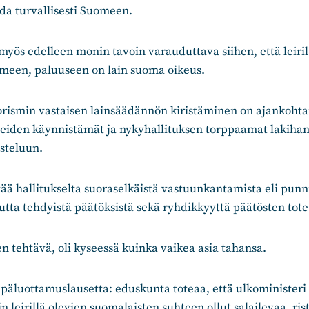
da turvallisesti Suomeen.
yös edelleen monin tavoin varauduttava siihen, että leiri
meen, paluuseen on lain suoma oikeus.
rorismin vastaisen lainsäädännön kiristäminen on ajankoht
iden käynnistämät ja nykyhallituksen torppaamat lakihan
isteluun.
ä hallitukselta suoraselkäistä vastuunkantamista eli punnit
tta tehdyistä päätöksistä sekä ryhdikkyyttä päätösten tot
n tehtävä, oli kyseessä kuinka vaikea asia tahansa.
epäluottamuslausetta: eduskunta toteaa, että ulkoministeri
n leirillä olevien suomalaisten suhteen ollut salailevaa, risti