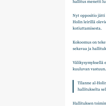
hallitus menetti l
Nyt oppositio jätt
Holin leirillä ole
kotiuttamisesta.
Kokoomus on tekem
sekavaa ja hallituk
Välikysymyksellä e
kuuluvan vastuun
Tilanne al-Holi
hallitukselta se
Hallituksen toimin