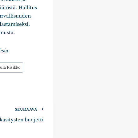
ätöstä. Hallitus
turvallisuuden
lastamiseksi.
amusta.
isia
ula Risikko
SEURAAVA
käsitysten budjetti