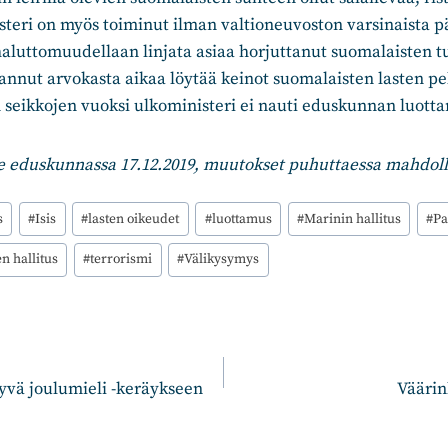
teri on myös toiminut ilman valtioneuvoston varsinaista pä
 haluttomuudellaan linjata asiaa horjuttanut suomalaisten 
annut arvokasta aikaa löytää keinot suomalaisten lasten pe
 seikkojen vuoksi ulkoministeri ei nauti eduskunnan luott
e eduskunnassa 17.12.2019, muutokset puhuttaessa mahdoll
s
#
Isis
#
lasten oikeudet
#
luottamus
#
Marinin hallitus
#
Pa
n hallitus
#
terrorismi
#
Välikysymys
n
yvä joulumieli -keräykseen
Väärin