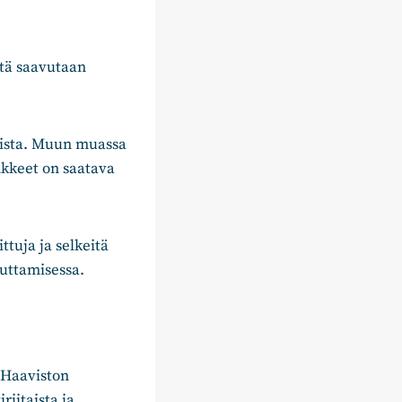
ltä saavutaan
aista. Muun muassa
kkeet on saatava
tuja ja selkeitä
euttamisessa.
 Haaviston
riitaista ja