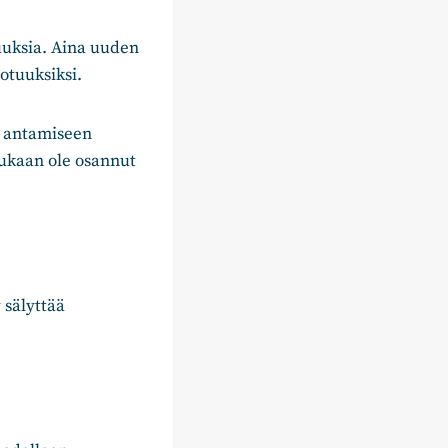
suuksia. Aina uuden
otuuksiksi.
n antamiseen
 kukaan ole osannut
 sälyttää