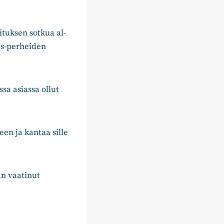
ituksen sotkua al-
is-perheiden
sa asiassa ollut
en ja kantaa sille
än vaatinut