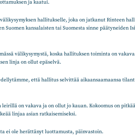
uottamuksen ja kaatui.
i välikysymyksen hallitukselle, joka on jatkanut Rinteen hall
vien Suomen kansalaisten tai Suomesta sinne päätyneiden Is
ässä välikysymystä, koska hallituksen toiminta on vakavas
sen linja on ollut epäselvä.
dellytämme, että hallitus selvittää aikaansaamaansa tilante
.
n leirillä on vakava ja on ollut jo kauan. Kokoomus on pitkä
lkeää linjaa asian ratkaisemiseksi.
ta ei ole herättänyt luottamusta, päinvastoin.