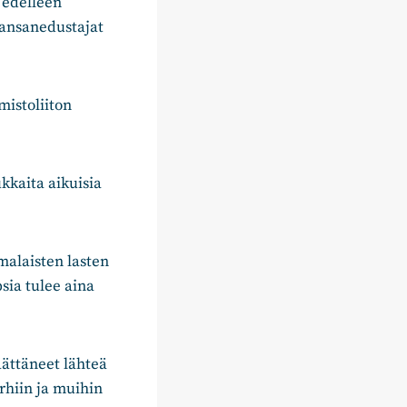
n edelleen
kansanedustajat
istoliiton
ukkaita aikuisia
malaisten lasten
sia tulee aina
äättäneet lähteä
rhiin ja muihin