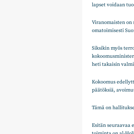
lapset voidaan tuo
Viranomaisten on m
omatoimisesti Suo
Siksikin myös ter
kokoomusministere
heti takaisin valm
Kokoomus edellyttä
päätöksiä, avoimuu
Tämä on hallitukse
Esitän seuraavaa 
toiminta on al-Holi