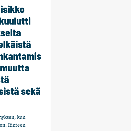
isikko
kuulutti
kselta
elkäistä
nkantamis
imuutta
stä
sistä sekä
myksen, kun
een. Rinteen