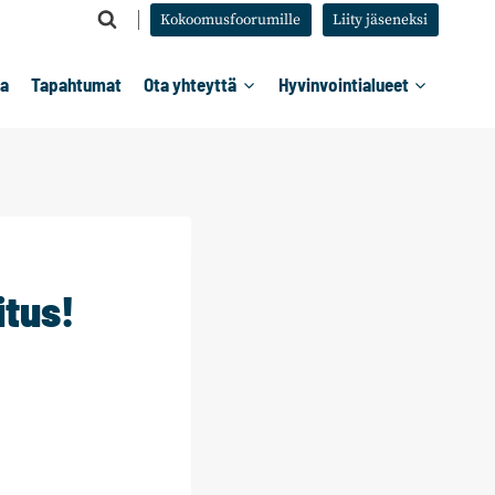
Kokoomusfoorumille
Liity jäseneksi
ta
Tapahtumat
Ota yhteyttä
Hyvinvointialueet
itus!