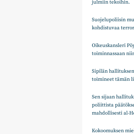
julmiin tekoihin.
Suojelupoliisin mu
kohdistuvaa terror
Oikeuskansleri Pöy
toiminnassaan niin
Sipilän hallituksen 
toimineet tämän li
Sen sijaan hallitu
poliittista päätö
mahdollisesti al-H
Kokoomuksen miele