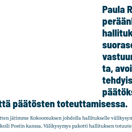
Paula R
perään
hallitu
suoras
vastuu
ta, avo
tehdyi
päätök
ttä päätösten toteuttamisessa.
tten jätimme Kokoomuksen johdolla hallitukselle välikysy
ekoili Postin kanssa. Välikysymys pakotti hallituksen totuut