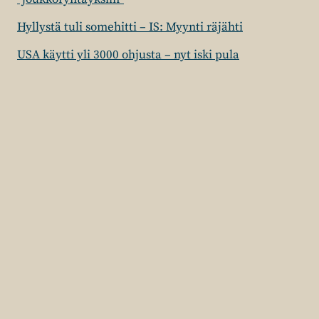
Hyllystä tuli somehitti – IS: Myynti räjähti
USA käytti yli 3000 ohjusta – nyt iski pula