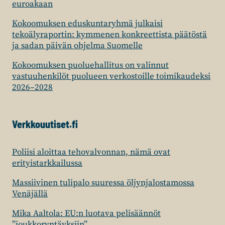
euroakaan
Kokoomuksen eduskuntaryhmä julkaisi
tekoälyraportin: kymmenen konkreettista päätöstä
ja sadan päivän ohjelma Suomelle
Kokoomuksen puoluehallitus on valinnut
vastuuhenkilöt puolueen verkostoille toimikaudeksi
2026–2028
Verkkouutiset.fi
Poliisi aloittaa tehovalvonnan, nämä ovat
erityistarkkailussa
Massiivinen tulipalo suuressa öljynjalostamossa
Venäjällä
Mika Aaltola: EU:n luotava pelisäännöt
”joukkoryntäyksiin”