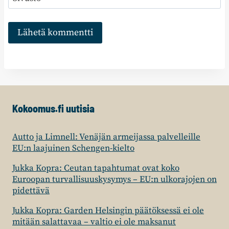
Kokoomus.fi uutisia
Autto ja Limnell: Venäjän armeijassa palvelleille
EU:n laajuinen Schengen-kielto
Jukka Kopra: Ceutan tapahtumat ovat koko
Euroopan turvallisuuskysymys – EU:n ulkorajojen on
pidettävä
Jukka Kopra: Garden Helsingin päätöksessä ei ole
mitään salattavaa – valtio ei ole maksanut