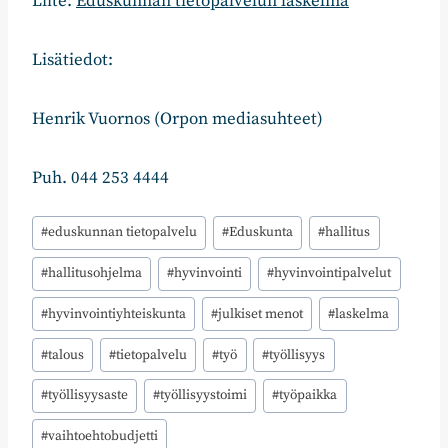
Liite:
Eduskunnan tietopalvelun laskelma
Lisätiedot:
Henrik Vuornos (Orpon mediasuhteet)
Puh. 044 253 4444
Avainsanat:
#
eduskunnan tietopalvelu
#
Eduskunta
#
hallitus
#
hallitusohjelma
#
hyvinvointi
#
hyvinvointipalvelut
#
hyvinvointiyhteiskunta
#
julkiset menot
#
laskelma
#
talous
#
tietopalvelu
#
työ
#
työllisyys
#
työllisyysaste
#
työllisyystoimi
#
työpaikka
#
vaihtoehtobudjetti