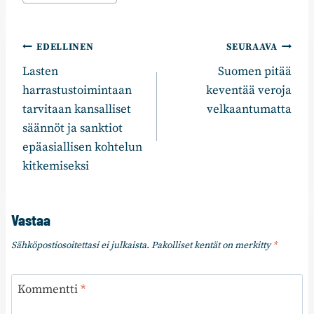
Artikkelien
EDELLINEN
SEURAAVA
Lasten
Suomen pitää
selaus
harrastustoimintaan
keventää veroja
tarvitaan kansalliset
velkaantumatta
säännöt ja sanktiot
epäasiallisen kohtelun
kitkemiseksi
Vastaa
Sähköpostiosoitettasi ei julkaista.
Pakolliset kentät on merkitty
*
Kommentti
*