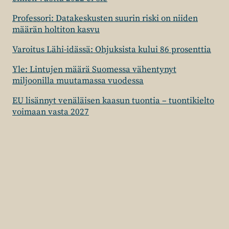
Professori: Datakeskusten suurin riski on niiden
määrän holtiton kasvu
Varoitus Lähi-idässä: Ohjuksista kului 86 prosenttia
Yle: Lintujen määrä Suomessa vähentynyt
miljoonilla muutamassa vuodessa
EU lisännyt venäläisen kaasun tuontia – tuontikielto
voimaan vasta 2027