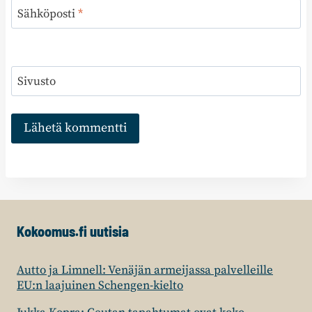
Sähköposti
*
Sivusto
Kokoomus.fi uutisia
Autto ja Limnell: Venäjän armeijassa palvelleille
EU:n laajuinen Schengen-kielto