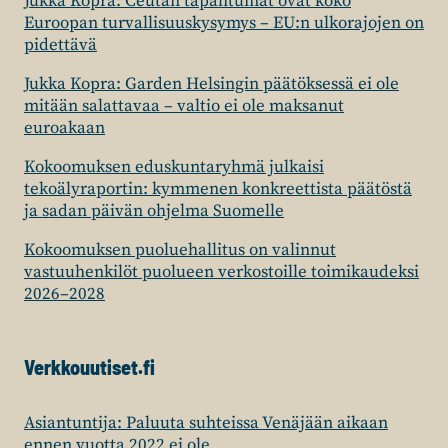
Jukka Kopra: Ceutan tapahtumat ovat koko
Euroopan turvallisuuskysymys – EU:n ulkorajojen on
pidettävä
Jukka Kopra: Garden Helsingin päätöksessä ei ole
mitään salattavaa – valtio ei ole maksanut
euroakaan
Kokoomuksen eduskuntaryhmä julkaisi
tekoälyraportin: kymmenen konkreettista päätöstä
ja sadan päivän ohjelma Suomelle
Kokoomuksen puoluehallitus on valinnut
vastuuhenkilöt puolueen verkostoille toimikaudeksi
2026–2028
Verkkouutiset.fi
Asiantuntija: Paluuta suhteissa Venäjään aikaan
ennen vuotta 2022 ei ole