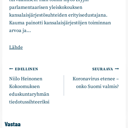
parlamentaarisen yleiskokouksen
kansalaisjärjestösuhteiden erityisedustajana.
Kauma painotti kansalaisjärjestöjen toiminnan
arvoa ja…
Lähde
Artikkelien
EDELLINEN
SEURAAVA
Niilo Heinonen
Koronavirus etenee –
selaus
Kokoomuksen
onko Suomi valmis?
eduskuntaryhmän
tiedotussihteeriksi
Vastaa