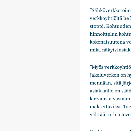
”Sähköverkkotoimin
verkkoyhtiöltä he 
stoppi. Kohtuuden 
hinnoittelun kohtu
kokonaisuutena voi
mikä näkyisi asia
”Myös verkkoyhtiöi
Jakeluverkon on hy
mennään, sitä jär
asiakkaille on sä
korvausta vastaan
maksettaviksi. To
välttää turhia inv