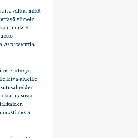
utta valita, miltä
tettävä viimein
t vaatimukset
tuotto
a 70 prosenttia,
tus esittänyt.
e latva-alueille
asutusalueiden
n laatutasosta
siakkaiden
kannustimesta