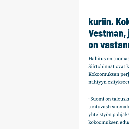
kuriin. K
Vestman, j
on vastann
Hallitus on tuomas
Siirtohinnat ovat
Kokoomuksen perjan
nähtyyn esityksee
”Suomi on talouskr
tuntuvasti suomal
yhteistyön pohjaks
kokoomuksen edus