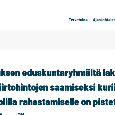
Tervetuloa
Ajankohtais
sen eduskuntaryhmältä laki
irtohintojen saamiseksi kuri
lilla rahastamiselle on piste