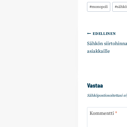
Avainsanat:
#
monopoli
#
sähkö
Artikkelie
EDELLINEN
Sähkön siirtohinna
selaus
asiakkaille
Vastaa
Sähköpostiosoitettasi ei 
Kommentti
*