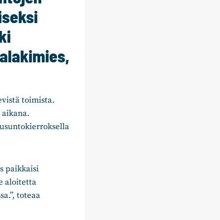
iseksi
ki
ialakimies,
vistä toimista.
 aikana.
ausuntokierroksella
s paikkaisi
 aloitetta
a.”, toteaa