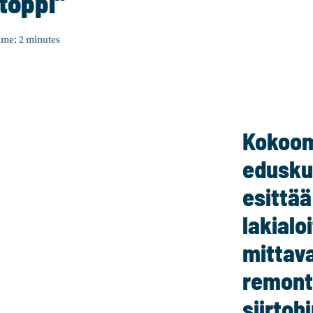
stoppi”
ime:
2
minutes
Kokoo
edusku
esittää
lakialo
mittav
remont
siirtoh