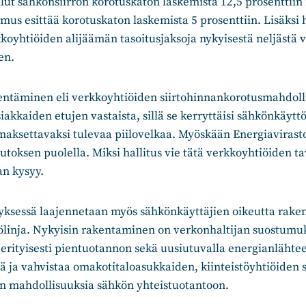
llut sähkönsiirron korotuskaton laskemista 12,5 prosenttiin
mus esittää korotuskaton laskemista 5 prosenttiin. Lisäksi h
oyhtiöiden alijäämän tasoitusjaksoja nykyisestä neljästä 
en.
entäminen eli verkkoyhtiöiden siirtohinnankorotusmahdoll
iakkaiden etujen vastaista, sillä se kerryttäisi sähkönkäyttö
aksettavaksi tulevaa piilovelkaa. Myöskään Energiavirasto 
oksen puolella. Miksi hallitus vie tätä verkkoyhtiöiden ta
an kysyy.
ksessä laajennetaan myös sähkönkäyttäjien oikeutta raken
kölinja. Nykyisin rakentaminen on verkonhaltijan suostumuk
erityisesti pientuotannon sekä uusiutuvalla energianlähtee
ä ja vahvistaa omakotitaloasukkaiden, kiinteistöyhtiöiden 
en mahdollisuuksia sähkön yhteistuotantoon.