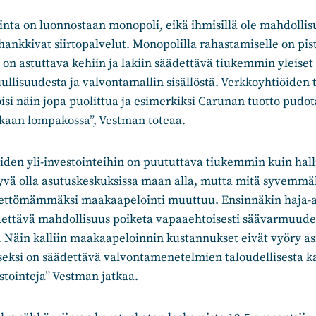
ta on luonnostaan monopoli, eikä ihmisillä ole mahdollisu
hankkivat siirtopalvelut. Monopolilla rahastamiselle on pis
on astuttava kehiin ja lakiin säädettävä tiukemmin yleise
ullisuudesta ja valvontamallin sisällöstä. Verkkoyhtiöiden 
si näin jopa puolittua ja esimerkiksi Carunan tuotto pudot
kkaan lompakossa”, Vestman toteaa.
den yli-investointeihin on puututtava tiukemmin kuin halli
vä olla asutuskeskuksissa maan alla, mutta mitä syvemmäll
jettömämmäksi maakaapelointi muuttuu. Ensinnäkin haja-
ädettävä mahdollisuus poiketa vapaaehtoisesti säävarmuude
. Näin kalliin maakaapeloinnin kustannukset eivät vyöry a
iseksi on säädettävä valvontamenetelmien taloudellisesta 
estointeja” Vestman jatkaa.