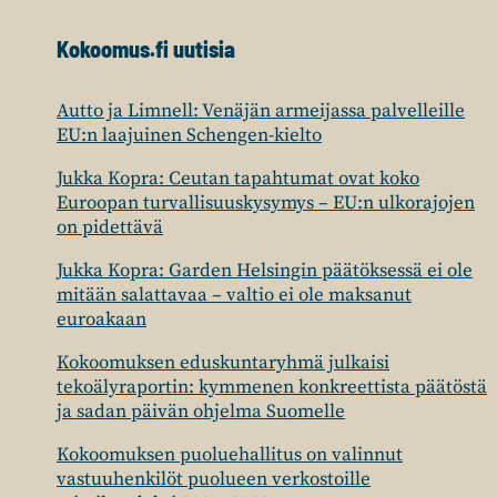
Kokoomus.fi uutisia
Autto ja Limnell: Venäjän armeijassa palvelleille
EU:n laajuinen Schengen-kielto
Jukka Kopra: Ceutan tapahtumat ovat koko
Euroopan turvallisuuskysymys – EU:n ulkorajojen
on pidettävä
Jukka Kopra: Garden Helsingin päätöksessä ei ole
mitään salattavaa – valtio ei ole maksanut
euroakaan
Kokoomuksen eduskuntaryhmä julkaisi
tekoälyraportin: kymmenen konkreettista päätöstä
ja sadan päivän ohjelma Suomelle
Kokoomuksen puoluehallitus on valinnut
vastuuhenkilöt puolueen verkostoille