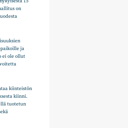
 nykyisestä 15
allitus on
vuodesta
isuuksien
paikoille ja
ei ole ollut
voitetta
taa kiinteistön
sesta kiinni.
llä tuotetun
sekä