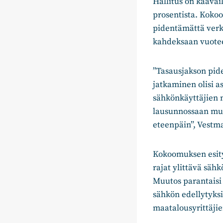
Hallitus on kaavai
prosentista. Kokoo
pidentämättä verkk
kahdeksaan vuote
”Tasausjakson pid
jatkaminen olisi as
sähkönkäyttäjien m
lausunnossaan muut
eteenpäin”, Vestm
Kokoomuksen esity
rajat ylittävä säh
Muutos parantaisi 
sähkön edellytyksi
maatalousyrittäji