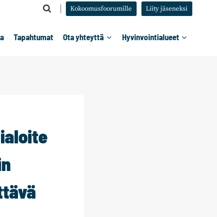
Kokoomusfoorumille
Liity jäseneksi
ta
Tapahtumat
Ota yhteyttä
Hyvinvointialueet
aloite
in
ttävä