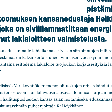
pistäm
okoomuksen kansanedustaja Heik
oka on siviiliammatiltaan energ
ut lakialoitteen valmistelusta.
sa eduskunnalle lähiaikoina esityksen siirtohintojen hillitse
 keskimäärin kaksinkertaistuneet viimeisen vuosikymmenen
taina esittelemä lakialoite tuo joukon korjausesityksiä l
n.
iisissä. Verkkoyhtiöiden monopolituottojen reipas laihdutu
aisten ostovoimaan lähivuosina osuvaa lommoa. Tarjoamme
i hallituspuolueiden kanssa asian hoitamiseksi eduskunnass
kuntaryhmän puheenjohtaja Kai Mykkänen.