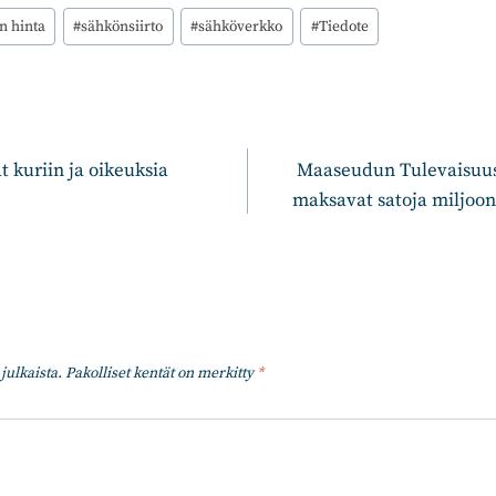
n hinta
#
sähkönsiirto
#
sähköverkko
#
Tiedote
n
t kuriin ja oikeuksia
Maaseudun Tulevaisuus
maksavat satoja miljoon
julkaista.
Pakolliset kentät on merkitty
*