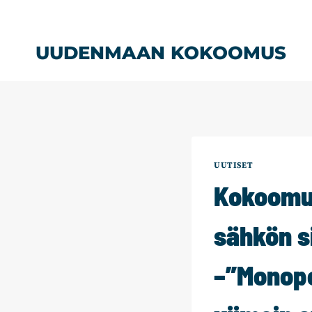
Siirry
sisältöön
UUDENMAAN KOKOOMUS
UUTISET
Kokoomuk
sähkön si
–”Monopo