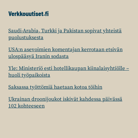
Verkkouutiset.fi
Saudi-Arabia, Turkki ja Pakistan sopivat yhteistä
puolustuksesta
USA:n asevoimien komentajan kerrotaan etsivän
ulospääsyä Iranin sodasta
Yle: Ministeriö esti hotellikaupan kiinalaisyhtiölle –
huoli työpaikoista
Saksassa työttömiä haetaan kotoa töihin
Ukrainan droonijoukot iskivät kahdessa päivässä
102 kohteeseen