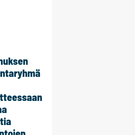
muksen
ntaryhmä
itteessaan
aa
tia
intojen