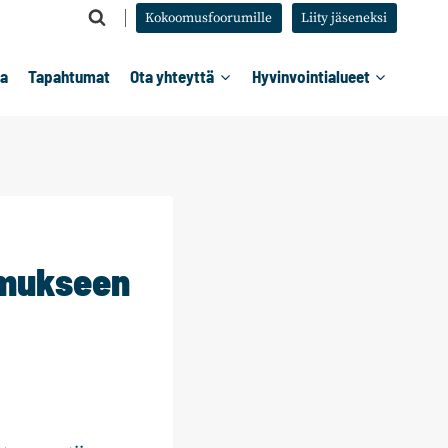
Kokoomusfoorumille
Liity jäseneksi
ta
Tapahtumat
Ota yhteyttä
Hyvinvointialueet
imukseen