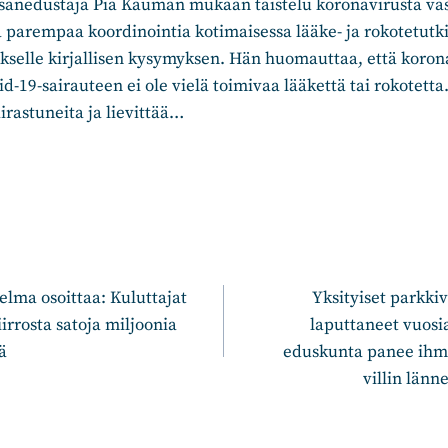
nedustaja Pia Kauman mukaan taistelu koronavirusta vas
parempaa koordinointia kotimaisessa lääke- ja rokotetut
itukselle kirjallisen kysymyksen. Hän huomauttaa, että koro
-19-sairauteen ei ole vielä toimivaa lääkettä tai rokotetta
airastuneita ja lievittää…
n
lma osoittaa: Kuluttajat
Yksityiset parkki
rrosta satoja miljoonia
laputtaneet vuosia
ä
eduskunta panee ih
villin län