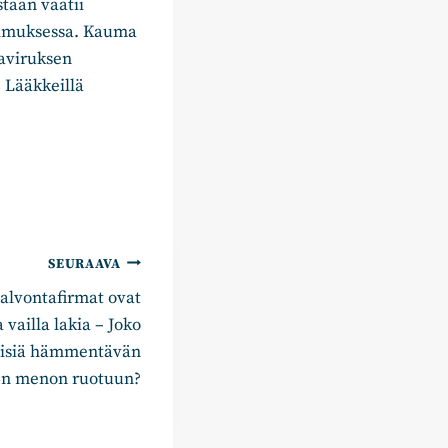
taan vaatii
kimuksessa. Kauma
naviruksen
. Lääkkeillä
SEURAAVA
valvontafirmat ovat
 vailla lakia – Joko
misiä hämmentävän
nen menon ruotuun?