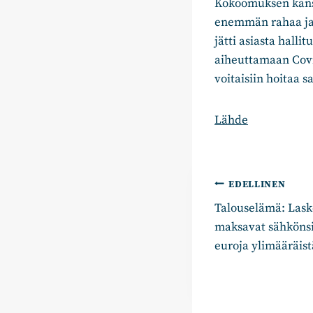
Kokoomuksen kansa
enemmän rahaa ja 
jätti asiasta hall
aiheuttamaan Covid
voitaisiin hoitaa s
Lähde
Artikkelie
EDELLINEN
Talouselämä: Laske
selaus
maksavat sähkönsii
euroja ylimääräist