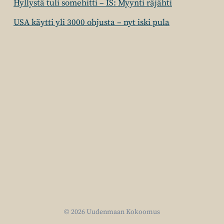
Hyllystä tuli somehitti – IS: Myynti räjähti
USA käytti yli 3000 ohjusta – nyt iski pula
© 2026 Uudenmaan Kokoomus