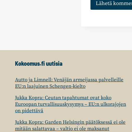
Kokoomus.fi uutisia
Autto ja Limnell: Venäjän armeijassa palvelleille
EU:n laajuinen Schengen-kielto
Jukka Kopra: Ceutan tapahtumat ovat koko
Euroopan turvallisuuskysymys – EU:n ulkorajojen
on pidettävä
Jukka Kopra: Garden Helsingin päätöksessä ei ole
mitään salattavaa – valtio ei ole maksanut