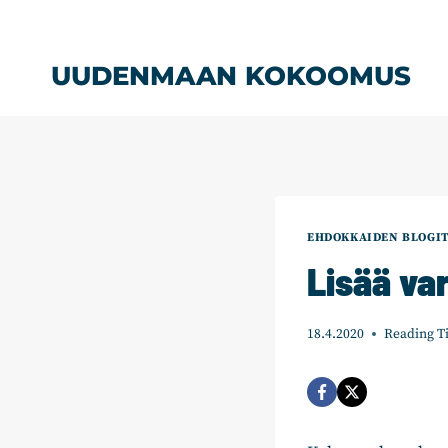
Siirry
sisältöön
UUDENMAAN KOKOOMUS
EHDOKKAIDEN BLOGI
Lisää va
18.4.2020
Reading T