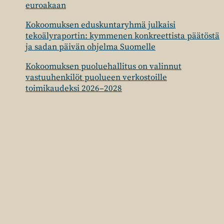
euroakaan
Kokoomuksen eduskuntaryhmä julkaisi
tekoälyraportin: kymmenen konkreettista päätöstä
ja sadan päivän ohjelma Suomelle
Kokoomuksen puoluehallitus on valinnut
vastuuhenkilöt puolueen verkostoille
toimikaudeksi 2026–2028