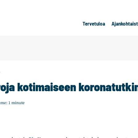
Tervetuloa
Ajankohtais
T
roja kotimaiseen koronatutk
ime:
1
minute