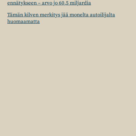
ennätykseen – arvo jo 60,5 miljardia
Tämän kilven merkitys jää monelta autoilijalta
huomaamatta