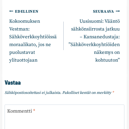
Artikkelien
EDELLINEN
SEURAAVA
Kokoomuksen
Uusisuomi: Vääntö
selaus
Vestman:
sähkönsiirrosta jatkuu
Sähköverkkoyhtiöissä
– Kansanedustaja:
moraalikato, jos ne
”Sähköverkkoyhtiöiden
puolustavat
näkemys on
ylituottojaan
kohtuuton”
Vastaa
Sähköpostiosoitettasi ei julkaista.
Pakolliset kentät on merkitty
*
Kommentti
*