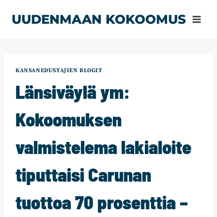
Siirry
UUDENMAAN KOKOOMUS
sisältöön
KANSANEDUSTAJIEN BLOGIT
Länsiväylä ym:
Kokoomuksen
valmistelema lakialoite
tiputtaisi Carunan
tuottoa 70 prosenttia –