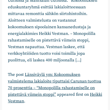
Uutisissa ja Mäntsälän Uutisissa. Kokoomuksen
eduskuntaryhmä esittää lakialoitteessaan
mittavaa remonttia sähkön siirtohintoihin.
Aloitteen valmistelusta on vastannut
kokoomuksen sipoolainen kansanedustaja ja
energialakimies Heikki Vestman. – Monopolilla
rahastamiselle on pistettävä viimein stoppi,
Vestman napauttaa. Vestman laskee, että
verkkoyhtiöiden tuotto voisi toimilla jopa
puolittua, eli laskea 400 miljoonalla […]
The post
Länsiväylä ym: Kokoomuksen
valmistelema lakialoite tiputtaisi Carunan tuottoa
70 prosenttia – “Monopolilla rahastamiselle on
pistettävä viimein stoppi”
appeared first on
Heikki
Vestman
.