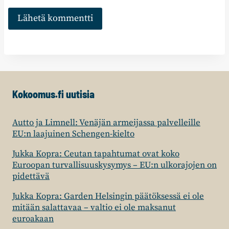
Kokoomus.fi uutisia
Autto ja Limnell: Venäjän armeijassa palvelleille
EU:n laajuinen Schengen-kielto
Jukka Kopra: Ceutan tapahtumat ovat koko
Euroopan turvallisuuskysymys – EU:n ulkorajojen on
pidettävä
Jukka Kopra: Garden Helsingin päätöksessä ei ole
mitään salattavaa – valtio ei ole maksanut
euroakaan