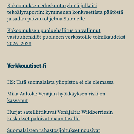
Kokoomuksen eduskuntaryhmä julkaisi
tekoälyraportin: kymmenen konkreettista päätöstä
ja sadan päivän ohjelma Suomelle
Kokoomuksen puoluehallitus on valinnut
vastuuhenkilöt puolueen verkostoille toimikaudeksi
2026–2028
Verkkouutiset.fi
HS: Tätä suomalaista yliopistoa ei ole olemassa
Mika Aaltola: Venäjän hyökkäyksen riski on
kasvanut
Hurjat satelliittikuvat Venäjältä: Wildberriesin
keskukset paloivat maan tasalle
Suomalaisten rahastosijoitukset nousivat