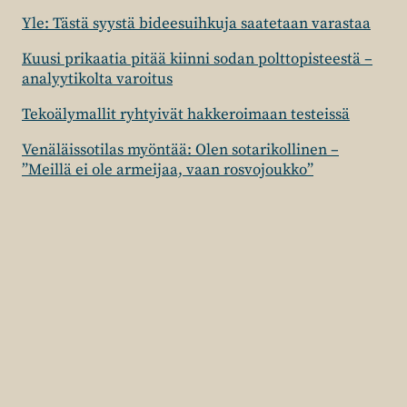
Yle: Tästä syystä bideesuihkuja saatetaan varastaa
Kuusi prikaatia pitää kiinni sodan polttopisteestä –
analyytikolta varoitus
Tekoälymallit ryhtyivät hakkeroimaan testeissä
Venäläissotilas myöntää: Olen sotarikollinen –
”Meillä ei ole armeijaa, vaan rosvojoukko”