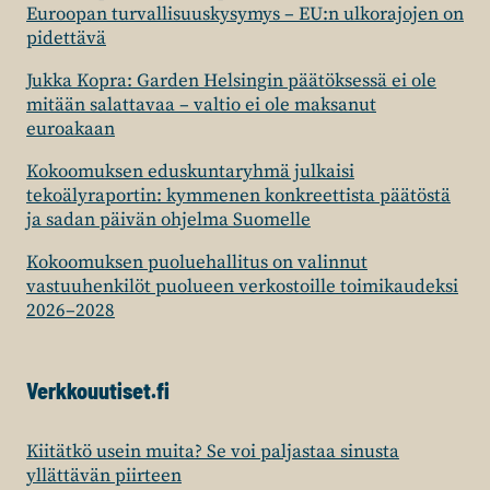
Euroopan turvallisuuskysymys – EU:n ulkorajojen on
pidettävä
Jukka Kopra: Garden Helsingin päätöksessä ei ole
mitään salattavaa – valtio ei ole maksanut
euroakaan
Kokoomuksen eduskuntaryhmä julkaisi
tekoälyraportin: kymmenen konkreettista päätöstä
ja sadan päivän ohjelma Suomelle
Kokoomuksen puoluehallitus on valinnut
vastuuhenkilöt puolueen verkostoille toimikaudeksi
2026–2028
Verkkouutiset.fi
Kiitätkö usein muita? Se voi paljastaa sinusta
yllättävän piirteen