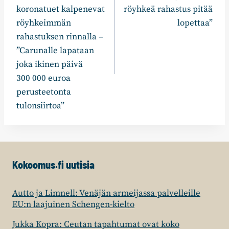
koronatuet kalpenevat
röyhkeä rahastus pitää
röyhkeimmän
lopettaa”
rahastuksen rinnalla –
”Carunalle lapataan
joka ikinen päivä
300 000 euroa
perusteetonta
tulonsiirtoa”
Kokoomus.fi uutisia
Autto ja Limnell: Venäjän armeijassa palvelleille
EU:n laajuinen Schengen-kielto
Jukka Kopra: Ceutan tapahtumat ovat koko