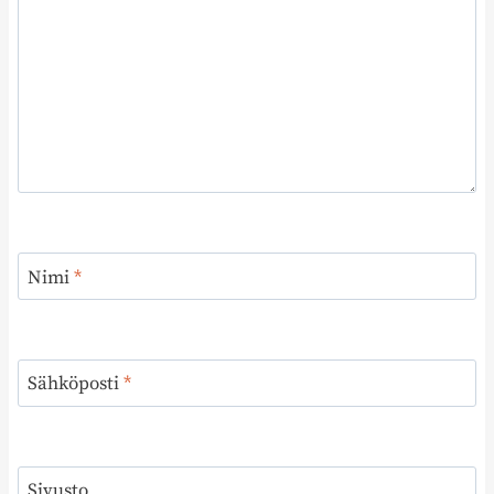
Nimi
*
Sähköposti
*
Sivusto