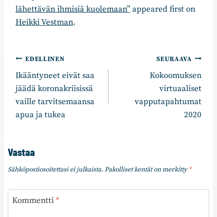
lähettävän ihmisiä kuolemaan”
appeared first on
Heikki Vestman
.
Artikkelien
EDELLINEN
SEURAAVA
Ikääntyneet eivät saa
Kokoomuksen
selaus
jäädä koronakriisissä
virtuaaliset
vaille tarvitsemaansa
vapputapahtumat
apua ja tukea
2020
Vastaa
Sähköpostiosoitettasi ei julkaista.
Pakolliset kentät on merkitty
*
Kommentti
*