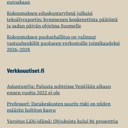
euroakaan
Kokoomuksen eduskuntaryhmä julkaisi
tekoälyraportin: kymmenen konkreettista päätöstä
ja sadan päivän ohjelma Suomelle
Kokoomuksen puoluehallitus on valinnut
vastuuhenkilöt puolueen verkostoille toimikaudeksi
2026–2028
Verkkouutiset.fi
Asiantuntija: Paluuta suhteissa Venäjään aikaan
ennen vuotta 2022 ei ole
Professori: Datakeskusten suurin riski on niiden
määrän holtiton kasvu
Varoitus Lähi-idässä: Ohjuksista kului 86 prosenttia