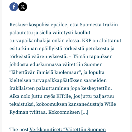
Keskusrikospoliisi epäilee, että Suomesta Irakiin
palautettu ja siellä väitetysti kuollut
turvapaikanhakija onkin elossa. KRP on aloittanut
esitutkinnan epäillyistä törkeästä petoksesta ja
törkeästä väärennyksestä. – Tämän tapauksen
johdosta eduskunnassa väitettiin Suomen
”lähettävän ihmisiä kuolemaan”, ja lopulta
kielteisen turvapaikkapäätöksen saaneiden
irakilaisten palauttaminen jopa keskeytettiin.
Aika nolo juttu myös EIT:lle, jos juttu paljastuu
tekaistuksi, kokoomuksen kansanedustaja Wille
Rydman tviittaa. Kokoomuksen […]
The post
Verkkouutiset: “Väitettiin Suomen