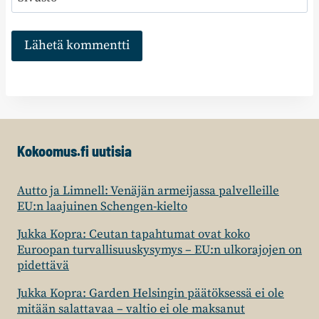
Kokoomus.fi uutisia
Autto ja Limnell: Venäjän armeijassa palvelleille
EU:n laajuinen Schengen-kielto
Jukka Kopra: Ceutan tapahtumat ovat koko
Euroopan turvallisuuskysymys – EU:n ulkorajojen on
pidettävä
Jukka Kopra: Garden Helsingin päätöksessä ei ole
mitään salattavaa – valtio ei ole maksanut