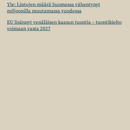
Yle: Lintujen määrä Suomessa vähentynyt
miljoonilla muutamassa vuodessa
EU lisännyt venäläisen kaasun tuontia – tuontikielto
voimaan vasta 2027