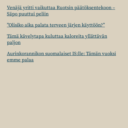
Venäjä yritti vaikuttaa Ruotsin päätöksentekoon –
Säpo puuttui peliin
”Olisiko aika palata terveen järjen käyttöön?”
Tämä kävelytapa kuluttaa kaloreita yllättävän
paljon
Aurinkorannikon suomalaiset IS:lle: Tämän vuoksi
emme palaa