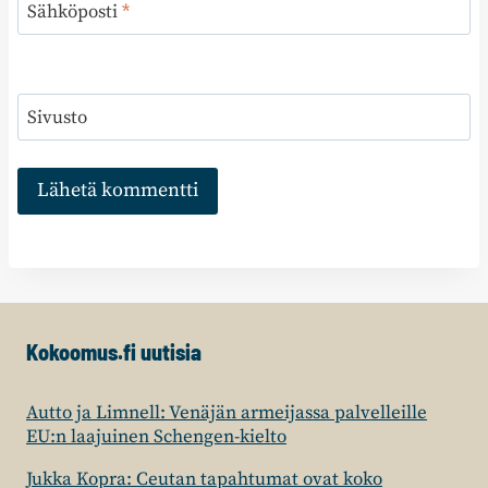
Sähköposti
*
Sivusto
Kokoomus.fi uutisia
Autto ja Limnell: Venäjän armeijassa palvelleille
EU:n laajuinen Schengen-kielto
Jukka Kopra: Ceutan tapahtumat ovat koko