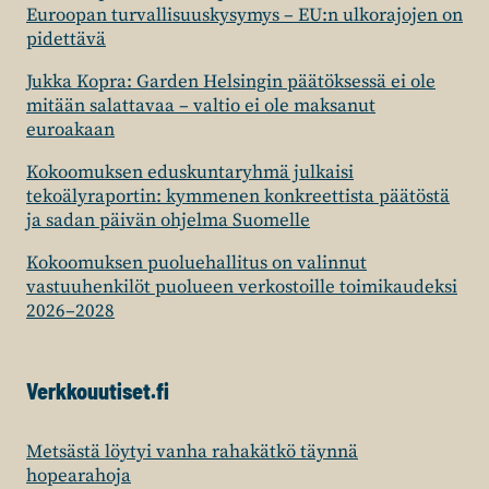
Euroopan turvallisuuskysymys – EU:n ulkorajojen on
pidettävä
Jukka Kopra: Garden Helsingin päätöksessä ei ole
mitään salattavaa – valtio ei ole maksanut
euroakaan
Kokoomuksen eduskuntaryhmä julkaisi
tekoälyraportin: kymmenen konkreettista päätöstä
ja sadan päivän ohjelma Suomelle
Kokoomuksen puoluehallitus on valinnut
vastuuhenkilöt puolueen verkostoille toimikaudeksi
2026–2028
Verkkouutiset.fi
Metsästä löytyi vanha rahakätkö täynnä
hopearahoja