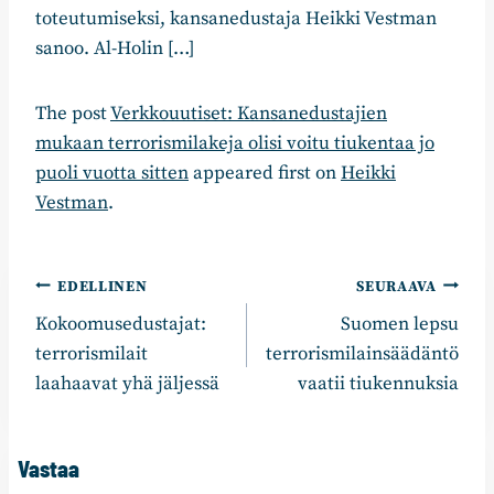
toteutumiseksi, kansanedustaja Heikki Vestman
sanoo. Al-Holin […]
The post
Verkkouutiset: Kansanedustajien
mukaan terrorismilakeja olisi voitu tiukentaa jo
puoli vuotta sitten
appeared first on
Heikki
Vestman
.
Artikkelien
EDELLINEN
SEURAAVA
Kokoomusedustajat:
Suomen lepsu
selaus
terrorismilait
terrorismilainsäädäntö
laahaavat yhä jäljessä
vaatii tiukennuksia
Vastaa