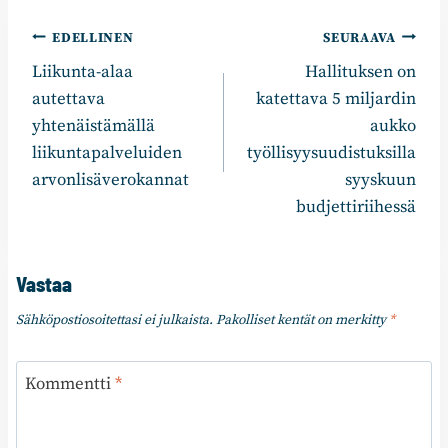
Artikkelien
EDELLINEN
SEURAAVA
Liikunta-alaa
Hallituksen on
selaus
autettava
katettava 5 miljardin
yhtenäistämällä
aukko
liikuntapalveluiden
työllisyysuudistuksilla
arvonlisäverokannat
syyskuun
budjettiriihessä
Vastaa
Sähköpostiosoitettasi ei julkaista.
Pakolliset kentät on merkitty
*
Kommentti
*