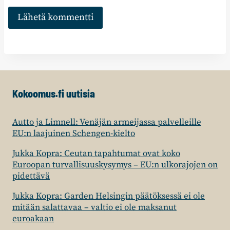
Kokoomus.fi uutisia
Autto ja Limnell: Venäjän armeijassa palvelleille
EU:n laajuinen Schengen-kielto
Jukka Kopra: Ceutan tapahtumat ovat koko
Euroopan turvallisuuskysymys – EU:n ulkorajojen on
pidettävä
Jukka Kopra: Garden Helsingin päätöksessä ei ole
mitään salattavaa – valtio ei ole maksanut
euroakaan