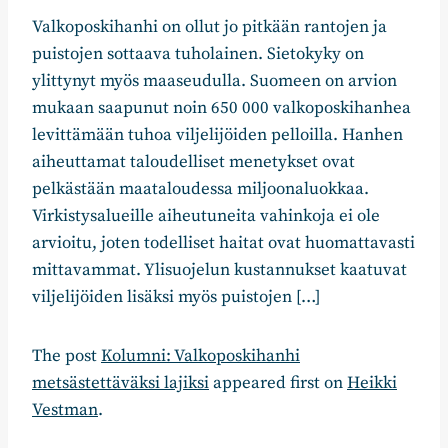
Valkoposkihanhi on ollut jo pitkään rantojen ja
puistojen sottaava tuholainen. Sietokyky on
ylittynyt myös maaseudulla. Suomeen on arvion
mukaan saapunut noin 650 000 valkoposkihanhea
levittämään tuhoa viljelijöiden pelloilla. Hanhen
aiheuttamat taloudelliset menetykset ovat
pelkästään maataloudessa miljoonaluokkaa.
Virkistysalueille aiheutuneita vahinkoja ei ole
arvioitu, joten todelliset haitat ovat huomattavasti
mittavammat. Ylisuojelun kustannukset kaatuvat
viljelijöiden lisäksi myös puistojen […]
The post
Kolumni: Valkoposkihanhi
metsästettäväksi lajiksi
appeared first on
Heikki
Vestman
.