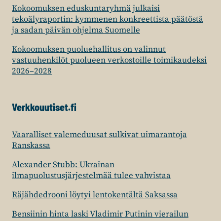
Kokoomuksen eduskuntaryhmä julkaisi
tekoälyraportin: kymmenen konkreettista päätöstä
ja sadan päivän ohjelma Suomelle
Kokoomuksen puoluehallitus on valinnut
vastuuhenkilöt puolueen verkostoille toimikaudeksi
2026–2028
Verkkouutiset.fi
Vaaralliset valemeduusat sulkivat uimarantoja
Ranskassa
Alexander Stubb: Ukrainan
ilmapuolustusjärjestelmää tulee vahvistaa
Räjähdedrooni löytyi lentokentältä Saksassa
Bensiinin hinta laski Vladimir Putinin vierailun