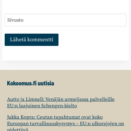
Sivusto
Kokoomus.fi uutisia
Autto ja Limnell: Venäjän armeijassa palvelleille
EU:n laajuinen Schengen-kielto
Jukka Kopra: Ceutan tapahtumat ovat koko
Euroopan turvallisuuskysymys – EU:n ulkorajojen on
pidettävä