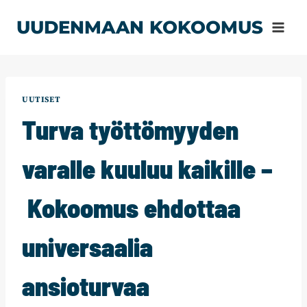
Siirry
UUDENMAAN KOKOOMUS
sisältöön
UUTISET
Turva työttömyyden
varalle kuuluu kaikille –
Kokoomus ehdottaa
universaalia
ansioturvaa