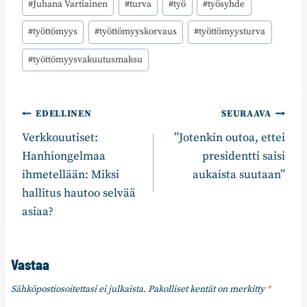
#
Juhana Vartiainen
#
turva
#
työ
#
työsyhde
#
työttömyys
#
työttömyyskorvaus
#
työttömyysturva
#
työttömyysvakuutusmaksu
Artikkelien
EDELLINEN
SEURAAVA
Verkkouutiset:
”Jotenkin outoa, ettei
selaus
Hanhiongelmaa
presidentti saisi
ihmetellään: Miksi
aukaista suutaan”
hallitus hautoo selvää
asiaa?
Vastaa
Sähköpostiosoitettasi ei julkaista.
Pakolliset kentät on merkitty
*