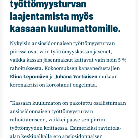
työttömyysturvan
laajentamista myös
kassaan kuulumattomille.
Nykyisin ansiosidonnaisen työttömyysturvan
piirissä ovat vain työttömyyskassan jäsenet,
vaikka kassan jäsenmaksut kattavat vain noin 5 %
rahoituksesta. Kokoomuksen kansanedustajien
Elina Lepomäen
ja
Juhana Vartiaisen
mukaan
koronakriisi on korostanut ongelmaa.
”Kassaan kuulumaton on pakotettu osallistumaan
ansiosidonnaisen työttömyysturvan
rahoittamiseen, vaikkei pääse sen piiriin
työttömyyden koittaessa. Esimerkiksi ravintola-
alan keskipalkalla ero ansiosidonnaisen