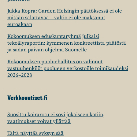
Jukka Kopra: Garden Helsingin päätöksessä ei ole
mitään salattavaa – valtio ei ole maksanut
euroakaan
Kokoomuksen eduskuntaryhmä julkaisi
tekoälyraportin: kymmenen konkreettista päätöstä
ja sadan päivän ohjelma Suomelle
Kokoomuksen puoluehallitus on valinnut
vastuuhenkilöt puolueen verkostoille toimikaudeksi
2026–2028
Verkkouutiset.fi
Suosittu koirarotu ei sovi jokaiseen kotiin,
vaatimukset voivat yllättää
Tältä näyttää syksyn sää