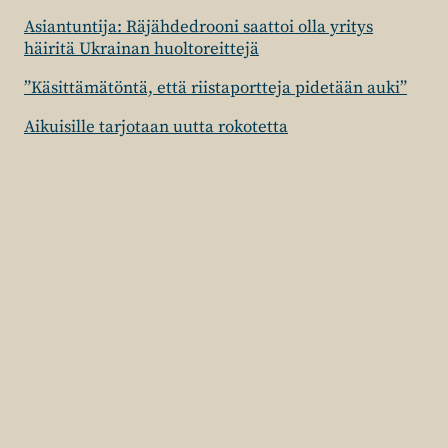
Asiantuntija: Räjähdedrooni saattoi olla yritys
häiritä Ukrainan huoltoreittejä
”Käsittämätöntä, että riistaportteja pidetään auki”
Aikuisille tarjotaan uutta rokotetta