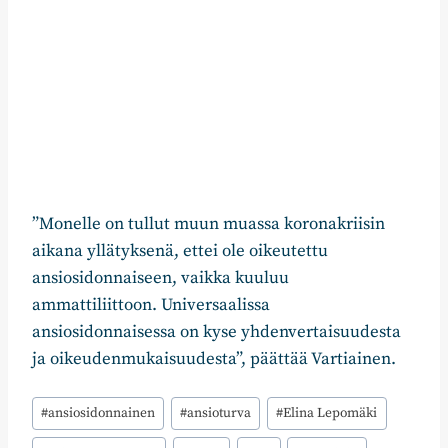
”Monelle on tullut muun muassa koronakriisin
aikana yllätyksenä, ettei ole oikeutettu
ansiosidonnaiseen, vaikka kuuluu
ammattiliittoon. Universaalissa
ansiosidonnaisessa on kyse yhdenvertaisuudesta
ja oikeudenmukaisuudesta”, päättää Vartiainen.
Avainsanat:
#
ansiosidonnainen
#
ansioturva
#
Elina Lepomäki