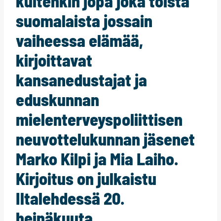
kuitenkin jopa joka toista
suomalaista jossain
vaiheessa elämää,
kirjoittavat
kansanedustajat ja
eduskunnan
mielenterveyspoliittisen
neuvottelukunnan jäsenet
Marko Kilpi ja Mia Laiho.
Kirjoitus on julkaistu
Iltalehdessä 20.
heinäkuuta.