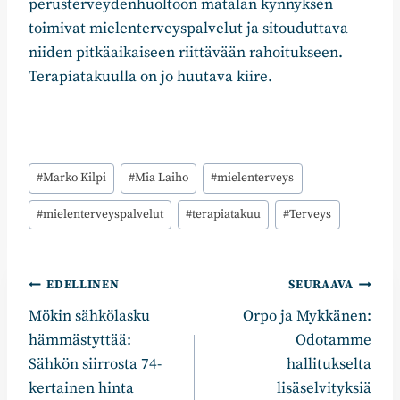
perusterveydenhuoltoon matalan kynnyksen
toimivat mielenterveyspalvelut ja sitouduttava
niiden pitkäaikaiseen riittävään rahoitukseen.
Terapiatakuulla on jo huutava kiire.
Avainsanat:
#
Marko Kilpi
#
Mia Laiho
#
mielenterveys
#
mielenterveyspalvelut
#
terapiatakuu
#
Terveys
Artikkelien
EDELLINEN
SEURAAVA
Mökin sähkölasku
Orpo ja Mykkänen:
selaus
hämmästyttää:
Odotamme
Sähkön siirrosta 74-
hallitukselta
kertainen hinta
lisäselvityksiä