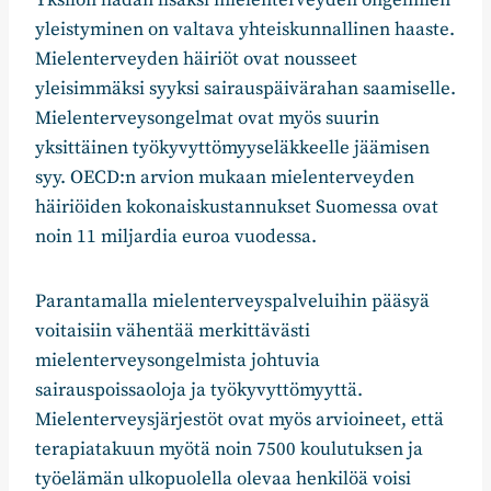
Yksilön hädän lisäksi mielenterveyden ongelmien
yleistyminen on valtava yhteiskunnallinen haaste.
Mielenterveyden häiriöt ovat nousseet
yleisimmäksi syyksi sairauspäivärahan saamiselle.
Mielenterveysongelmat ovat myös suurin
yksittäinen työkyvyttömyyseläkkeelle jäämisen
syy. OECD:n arvion mukaan mielenterveyden
häiriöiden kokonaiskustannukset Suomessa ovat
noin 11 miljardia euroa vuodessa.
Parantamalla mielenterveyspalveluihin pääsyä
voitaisiin vähentää merkittävästi
mielenterveysongelmista johtuvia
sairauspoissaoloja ja työkyvyttömyyttä.
Mielenterveysjärjestöt ovat myös arvioineet, että
terapiatakuun myötä noin 7500 koulutuksen ja
työelämän ulkopuolella olevaa henkilöä voisi