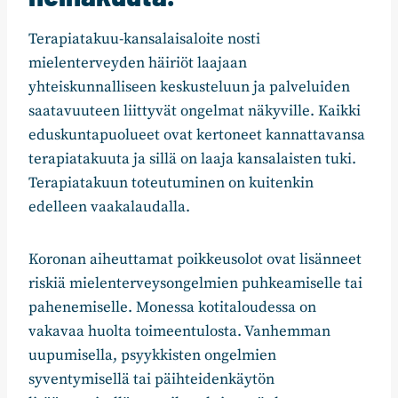
Terapiatakuu-kansalaisaloite nosti
mielenterveyden häiriöt laajaan
yhteiskunnalliseen keskusteluun ja palveluiden
saatavuuteen liittyvät ongelmat näkyville. Kaikki
eduskuntapuolueet ovat kertoneet kannattavansa
terapiatakuuta ja sillä on laaja kansalaisten tuki.
Terapiatakuun toteutuminen on kuitenkin
edelleen vaakalaudalla.
Koronan aiheuttamat poikkeusolot ovat lisänneet
riskiä mielenterveysongelmien puhkeamiselle tai
pahenemiselle. Monessa kotitaloudessa on
vakavaa huolta toimeentulosta. Vanhemman
uupumisella, psyykkisten ongelmien
syventymisellä tai päihteidenkäytön