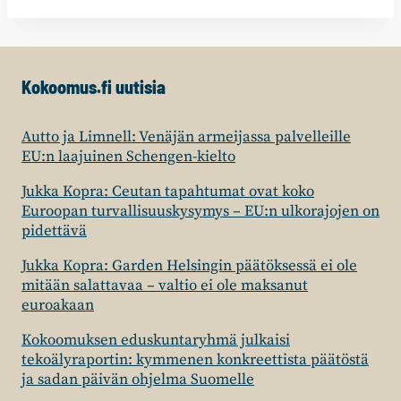
Kokoomus.fi uutisia
Autto ja Limnell: Venäjän armeijassa palvelleille
EU:n laajuinen Schengen-kielto
Jukka Kopra: Ceutan tapahtumat ovat koko
Euroopan turvallisuuskysymys – EU:n ulkorajojen on
pidettävä
Jukka Kopra: Garden Helsingin päätöksessä ei ole
mitään salattavaa – valtio ei ole maksanut
euroakaan
Kokoomuksen eduskuntaryhmä julkaisi
tekoälyraportin: kymmenen konkreettista päätöstä
ja sadan päivän ohjelma Suomelle