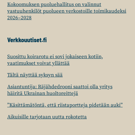
Kokoomuksen puoluehallitus on valinnut
vastuuhenkilöt puolueen verkostoille toimikaudeksi
2026–2028
Verkkouutiset.fi
Suosittu koirarotu ei sovi jokaiseen kotiin,
vaatimukset voivat yllättää
Tältä näyttää syksyn sää
Asiantuntija: Räjähdedrooni saattoi olla yritys
häiritä Ukrainan huoltoreittejä
”Käsittämätöntä, että riistaportteja pidetään auki”
Aikuisille tarjotaan uutta rokotetta