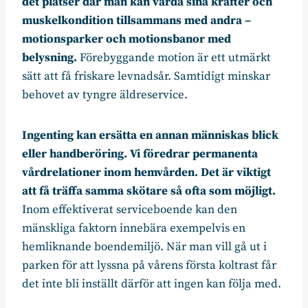
det platser där man kan vårda sina krafter och
muskelkondition tillsammans med andra –
motionsparker och motionsbanor med
belysning.
Förebyggande motion är ett utmärkt
sätt att få friskare levnadsår. Samtidigt minskar
behovet av tyngre äldreservice.
Ingenting kan ersätta en annan människas blick
eller handberöring. Vi föredrar permanenta
vårdrelationer inom hemvården. Det är viktigt
att få träffa samma skötare så ofta som möjligt.
Inom effektiverat serviceboende kan den
mänskliga faktorn innebära exempelvis en
hemliknande boendemiljö. När man vill gå ut i
parken för att lyssna på vårens första koltrast får
det inte bli inställt därför att ingen kan följa med.