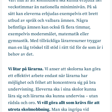
Vårt mål är att kommunen ska kunna erbjuda fler
veckotimmar än nationella miniminivån. På så
sätt kan eleverna erbjudas exempelvis ett brett
utbud av språk och valbara ämnen. Några
befintliga ämnen kan också få flera timmar,
exempelvis modersmålet, matematik eller
gymnastik. Med tillräckliga lärarresurser tryggar
man en låg tröskel till stöd i rätt tid för de som är i
behov av det.
Vi litar på lärarna.
Vi anser att skolorna kan göra
ett effektivt arbete endast när lärarna har
möjlighet och frihet att koncentrera sig på bra
undervisning. Eleverna ska i sina skolor kunna
lära sig och lärarna ska kunna undervisa – utan
rädsla och oro.
Vi vill göra allt som krävs för att
utrota skolmobbning.
Man ska ingripa vid