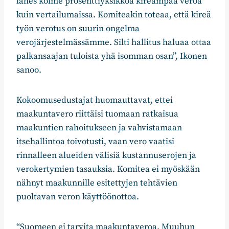
lähes kolme prosenttiyksikköä kireämpää veroa
kuin vertailumaissa. Komiteakin toteaa, että kireä
työn verotus on suurin ongelma
verojärjestelmässämme. Silti hallitus haluaa ottaa
palkansaajan tuloista yhä isomman osan”, Ikonen
sanoo.
Kokoomusedustajat huomauttavat, ettei
maakuntavero riittäisi tuomaan ratkaisua
maakuntien rahoitukseen ja vahvistamaan
itsehallintoa toivotusti, vaan vero vaatisi
rinnalleen alueiden välisiä kustannuserojen ja
verokertymien tasauksia. Komitea ei myöskään
nähnyt maakunnille esitettyjen tehtävien
puoltavan veron käyttöönottoa.
“Suomeen ei tarvita maakuntaveroa. Muuhun