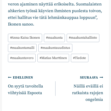
veron ajaminen näyttää erikoiselta. Suomalaisten
ahkerien työssä käyvien ihmisten puolesta toivon,
ettei hallitus vie tätä lehmänkauppaa loppuun”,
Ikonen sanoo.
Avainsanat:
#
Anna-Kaisa Ikonen
#
maakunta
#
maakuntahallinto
#
maakuntamalli
#
maakuntauudistus
#
maakuntavero
#
Matias Marttinen
#
Tiedote
Artikkelien
EDELLINEN
SEURAAVA
On syytä tavoitella
Näillä eväillä ei
selaus
viihtyisää Espoota
ratkaista rajojen
ongelmia