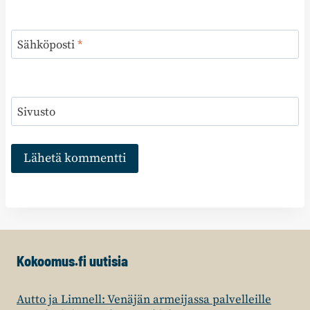
Sähköposti
*
Sivusto
Kokoomus.fi uutisia
Autto ja Limnell: Venäjän armeijassa palvelleille