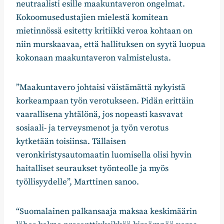
neutraalisti esille maakuntaveron ongelmat.
Kokoomusedustajien mielestä komitean
mietinnössä esitetty kritiikki veroa kohtaan on
niin murskaavaa, että hallituksen on syytä luopua
kokonaan maakuntaveron valmistelusta.
”Maakuntavero johtaisi väistämättä nykyistä
korkeampaan työn verotukseen. Pidän erittäin
vaarallisena yhtälönä, jos nopeasti kasvavat
sosiaali- ja terveysmenot ja työn verotus
kytketään toisiinsa. Tällaisen
veronkiristysautomaatin luomisella olisi hyvin
haitalliset seuraukset työnteolle ja myös
työllisyydelle”, Marttinen sanoo.
“Suomalainen palkansaaja maksaa keskimäärin