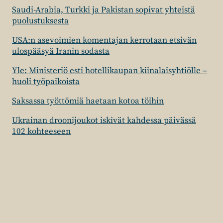
Saudi-Arabia, Turkki ja Pakistan sopivat yhteistä
puolustuksesta
USA:n asevoimien komentajan kerrotaan etsivän
ulospääsyä Iranin sodasta
Yle: Ministeriö esti hotellikaupan kiinalaisyhtiölle –
huoli työpaikoista
Saksassa työttömiä haetaan kotoa töihin
Ukrainan droonijoukot iskivät kahdessa päivässä
102 kohteeseen