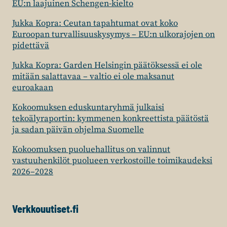
EU:n laajuinen Schengen-kielto
Jukka Kopra: Ceutan tapahtumat ovat koko
Euroopan turvallisuuskysymys – EU:n ulkorajojen on
pidettävä
Jukka Kopra: Garden Helsingin päätöksessä ei ole
mitään salattavaa – valtio ei ole maksanut
euroakaan
Kokoomuksen eduskuntaryhmä julkaisi
tekoälyraportin: kymmenen konkreettista päätöstä
ja sadan päivän ohjelma Suomelle
Kokoomuksen puoluehallitus on valinnut
vastuuhenkilöt puolueen verkostoille toimikaudeksi
2026–2028
Verkkouutiset.fi