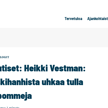
Tervetuloa
Ajankohtais
LOGIT
tiset: Heikki Vestman:
kihanhista uhkaa tulla
apommeja