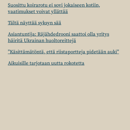
Suosittu koirarotu ei sovi jokaiseen kotiin,
vaatimukset voivat yllättää
Tältä näyttää syksyn sää
Asiantuntija: Räjähdedrooni saattoi olla yritys
häiritä Ukrainan huoltoreittejä
”Käsittämätöntä, että riistaportteja pidetään auki”
Aikuisille tarjotaan uutta rokotetta