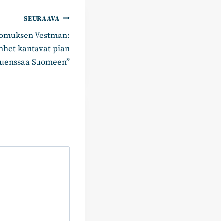
SEURAAVA
koomuksen Vestman:
nhet kantavat pian
fluenssaa Suomeen”