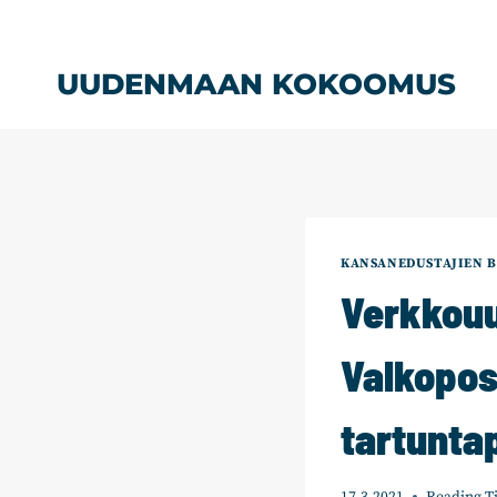
Siirry
sisältöön
UUDENMAAN KOKOOMUS
KANSANEDUSTAJIEN B
Verkkouu
Valkopos
tartunt