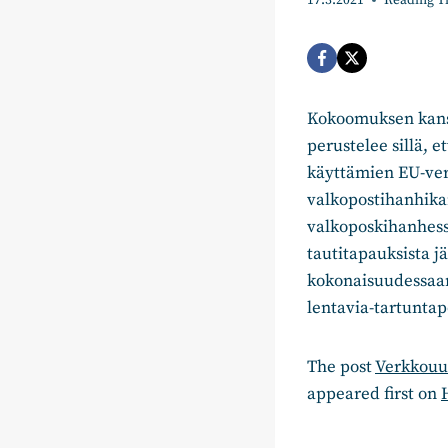
17.3.2021
Reading T
Kokoomuksen kansa
perustelee sillä, 
käyttämien EU-ver
valkopostihanhika
valkoposkihanhessa
tautitapauksista 
kokonaisuudessaan 
lentavia-tartunt
The post
Verkkouut
appeared first on