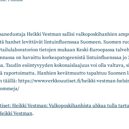
ime:
1
minute
nedustaja Heikki Vestman sallisi valkoposkihanhien amp
että hanhet levittävät lintuinfluenssaa Suomeen. Suomen ru
tailulaboratorion tietojen mukaan Keski-Euroopassa talveh
nnassa on havaittu korkeapatogeenistä lintuinfluenssaa jo 
. Taudin esiintyvyyden kokonaislaajuus voi olla valtava, si
jää raportoimatta. Hanhien kevätmuutto tapahtuu Suomen l
täällä: https://www.verkkouutiset.fi/heikki-vestman-helsi
apommeja/
iset: Heikki Vestman: Valkoposkihanhista uhkaa tulla ta
Heikki Vestman
.