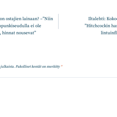
n
n ostajien lainaan? –”Niin
Iltalehti: Ko
punki­seudulla ei ole
”Hitchcockin ha
, hinnat nousevat”
lintuin
julkaista.
Pakolliset kentät on merkitty
*