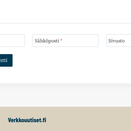
Sähköposti
*
Sivusto
Verkkouutiset.fi