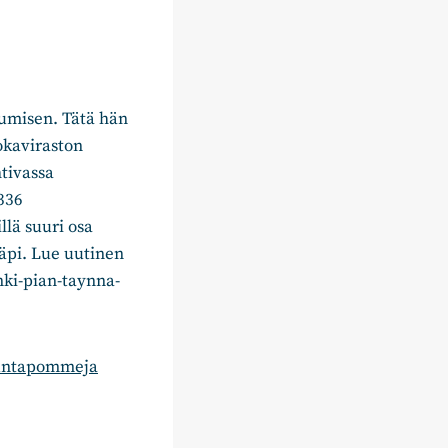
umisen. Tätä hän
okaviraston
tivassa
336
llä suuri osa
äpi. Lue uutinen
nki-pian-taynna-
rtuntapommeja