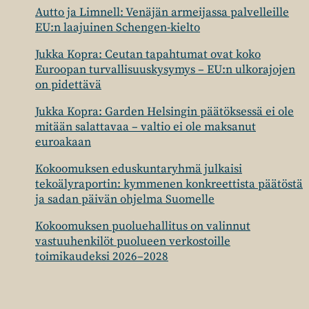
Autto ja Limnell: Venäjän armeijassa palvelleille
EU:n laajuinen Schengen-kielto
Jukka Kopra: Ceutan tapahtumat ovat koko
Euroopan turvallisuuskysymys – EU:n ulkorajojen
on pidettävä
Jukka Kopra: Garden Helsingin päätöksessä ei ole
mitään salattavaa – valtio ei ole maksanut
euroakaan
Kokoomuksen eduskuntaryhmä julkaisi
tekoälyraportin: kymmenen konkreettista päätöstä
ja sadan päivän ohjelma Suomelle
Kokoomuksen puoluehallitus on valinnut
vastuuhenkilöt puolueen verkostoille
toimikaudeksi 2026–2028