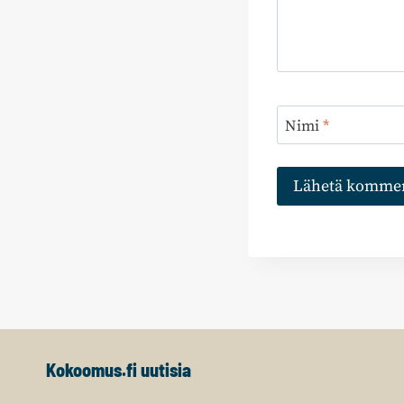
Nimi
*
Kokoomus.fi uutisia