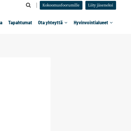
Kokoomusfoorumille
Liity jäseneksi
ta
Tapahtumat
Ota yhteyttä
Hyvinvointialueet