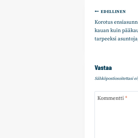
Artikkelie
EDELLINEN
Korotus ensiasunno
selaus
kauan kuin pääkau
tarpeeksi asuntoja
Vastaa
Sähköpostiosoitettasi ei 
Kommentti
*