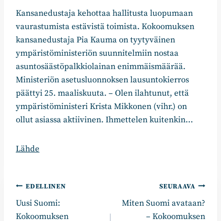
Kansanedustaja kehottaa hallitusta luopumaan
vaurastumista estävistä toimista. Kokoomuksen
kansanedustaja Pia Kauma on tyytyväinen
ympäristöministeriön suunnitelmiin nostaa
asuntosäästöpalkkiolainan enimmäismäärää.
Ministeriön asetusluonnoksen lausuntokierros
päättyi 25. maaliskuuta. – Olen ilahtunut, että
ympäristöministeri Krista Mikkonen (vihr.) on
ollut asiassa aktiivinen. Ihmettelen kuitenkin…
Lähde
Artikkelien
EDELLINEN
SEURAAVA
Uusi Suomi:
Miten Suomi avataan?
selaus
Kokoomuksen
– Kokoomuksen