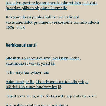
tekoälyraportin: kymmenen konkreettista päätöstä
ja sadan päivän ohjelma Suomelle
Kokoomuksen puoluehallitus on valinnut
vastuuhenkilöt puolueen verkostoille toimikaudeksi
2026–2028
Verkkouutiset.fi
Suosittu koirarotu ei sovi jokaiseen kotiin,
vaatimukset voivat yllättää
Tältä näyttää syksyn sää
Asiantuntija: Räjähdedrooni saattoi olla yritys
häiritä Ukrainan huoltoreittejä
”Käsittämätöntä, että riistaportteja pidetään auki”
Aikuisille tarjotaan uutta rokotetta