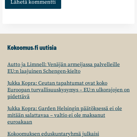
Kokoomus.fi uutisia
Autto ja Limnell: Venäjän armeijassa palvelleille
EU:n laajuinen Schengen-kielto
Jukka Kopra: Ceutan tapahtumat ovat koko
Euroopan turvallisuuskysymys – EU:n ulkorajojen on
pidettävä
Jukka Kopra: Garden Helsingin päätöksessä ei ole
mitään salattavaa – valtio ei ole maksanut
euroakaan
Kokoomuksen eduskuntaryhmä julkaisi