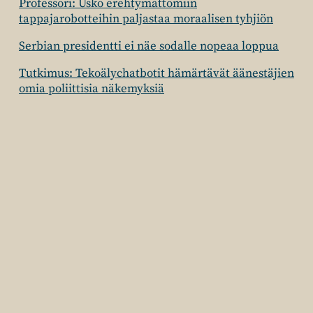
Professori: Usko erehtymättömiin
tappajarobotteihin paljastaa moraalisen tyhjiön
Serbian presidentti ei näe sodalle nopeaa loppua
Tutkimus: Tekoälychatbotit hämärtävät äänestäjien
omia poliittisia näkemyksiä