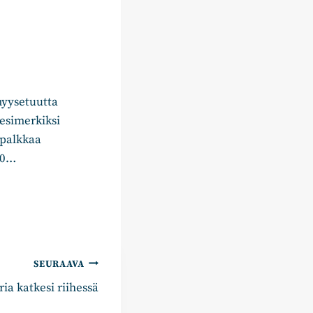
myysetuutta
esimerkiksi
 palkkaa
00…
SEURAAVA
ia katkesi riihessä