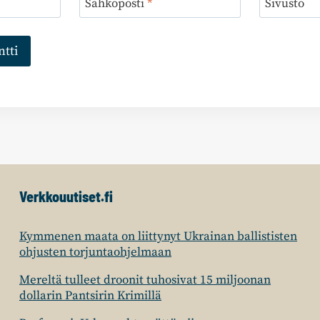
Sähköposti
*
Sivusto
Verkkouutiset.fi
Kymmenen maata on liittynyt Ukrainan ballististen
ohjusten torjuntaohjelmaan
Mereltä tulleet droonit tuhosivat 15 miljoonan
dollarin Pantsirin Krimillä