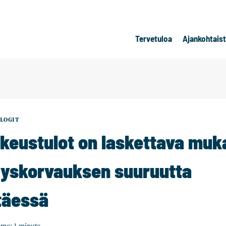
Tervetuloa
Ajankohtais
LOGIT
ikeustulot on laskettava muk
yskorvauksen suuruutta
täessä