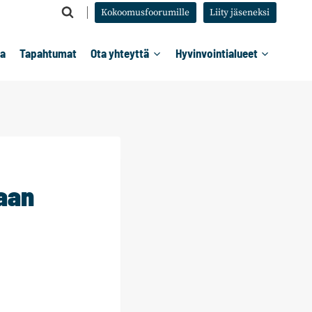
Kokoomusfoorumille
Liity jäseneksi
ta
Tapahtumat
Ota yhteyttä
Hyvinvointialueet
aan