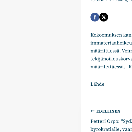
23.5.2021
Reading T
Kokoomuksen kansa
immateriaalioikeu
määrittäessä. Voi
tekijänoikeuskorv
määritettäessä. ”K
Lähde
Artikkelie
EDELLINEN
Petteri Orpo: “Sy
selaus
byrokratialle, vaan