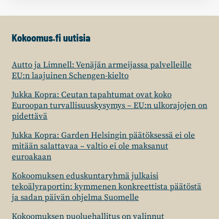
Kokoomus.fi uutisia
Autto ja Limnell: Venäjän armeijassa palvelleille
EU:n laajuinen Schengen-kielto
Jukka Kopra: Ceutan tapahtumat ovat koko
Euroopan turvallisuuskysymys – EU:n ulkorajojen on
pidettävä
Jukka Kopra: Garden Helsingin päätöksessä ei ole
mitään salattavaa – valtio ei ole maksanut
euroakaan
Kokoomuksen eduskuntaryhmä julkaisi
tekoälyraportin: kymmenen konkreettista päätöstä
ja sadan päivän ohjelma Suomelle
Kokoomuksen puoluehallitus on valinnut