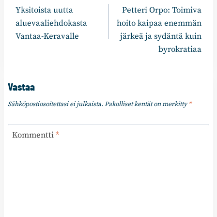
Yksitoista uutta
Petteri Orpo: Toimiva
selaus
aluevaaliehdokasta
hoito kaipaa enemmän
Vantaa-Keravalle
järkeä ja sydäntä kuin
byrokratiaa
Vastaa
Sähköpostiosoitettasi ei julkaista.
Pakolliset kentät on merkitty
*
Kommentti
*