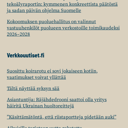
tekoälyraportin: kymmenen konkreettista päätöstä
ja sadan päivän ohjelma Suomelle
Kokoomuksen puoluehallitus on valinnut
vastuuhenkilöt puolueen verkostoille toimikaudeksi
2026–2028
Verkkouutiset.fi
Suosittu koirarotu ei sovi jokaiseen kotiin,
vaatimukset voivat yllättää
Tältä näyttää syksyn sää
Asiantuntija: Räjähdedrooni saattoi olla yritys
häiritä Ukrainan huoltoreittejä
”Käsittämätöntä, että riistaportteja pidetään auki”