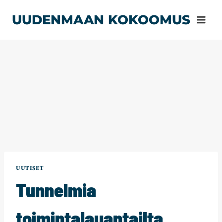
Siirry
UUDENMAAN KOKOOMUS
sisältöön
UUTISET
Tunnelmia
toimintalauantailta