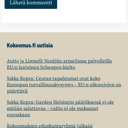
Kokoomus.fi uutisia
Autto ja Limnell: Venäjän armeijassa palvelleille
EU:n laajuinen Schengen-kielto
Jukka Kopra: Ceutan tapahtumat ovat koko
Euroopan turvallisuuskysymys – EU:n ulkorajojen on
pidettävä
Jukka Kopra: Garden Helsingin päätöksessä ei ole
mitään salattavaa – valtio ei ole maksanut
euroakaan
Kokoomuksen eduskuntaryhmä julkaisi