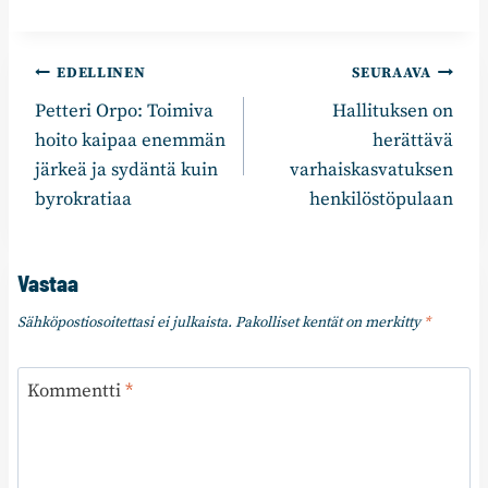
Artikkelien
EDELLINEN
SEURAAVA
Petteri Orpo: Toimiva
Hallituksen on
selaus
hoito kaipaa enemmän
herättävä
järkeä ja sydäntä kuin
varhaiskasvatuksen
byrokratiaa
henkilöstöpulaan
Vastaa
Sähköpostiosoitettasi ei julkaista.
Pakolliset kentät on merkitty
*
Kommentti
*