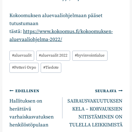
Kokoomuksen aluevaaliohjelmaan pääset
tutustumaan
tästä:
https://www.kokoomus.fi/kokoomuksen-
aluevaaliohjelma-2022/
Avainsanat:
#
aluevaalit
#
aluevaalit 2022
#
hyvinvointialue
#
Petteri Orpo
#
Tiedote
Artikkelien
EDELLINEN
SEURAAVA
Hallituksen on
SAIRAUSVAKUUTUKSEN
selaus
herättävä
KELA – KORVAUKSIEN
varhaiskasvatuksen
NITISTÄMINEN ON
henkilöstöpulaan
TULELLA LEIKKIMISTÄ