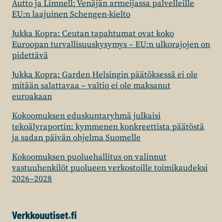
Autto ja Limnell: Venäjän armeijassa palvelleille
EU:n laajuinen Schengen-kielto
Jukka Kopra: Ceutan tapahtumat ovat koko
Euroopan turvallisuuskysymys – EU:n ulkorajojen on
pidettävä
Jukka Kopra: Garden Helsingin päätöksessä ei ole
mitään salattavaa – valtio ei ole maksanut
euroakaan
Kokoomuksen eduskuntaryhmä julkaisi
tekoälyraportin: kymmenen konkreettista päätöstä
ja sadan päivän ohjelma Suomelle
Kokoomuksen puoluehallitus on valinnut
vastuuhenkilöt puolueen verkostoille toimikaudeksi
2026–2028
Verkkouutiset.fi