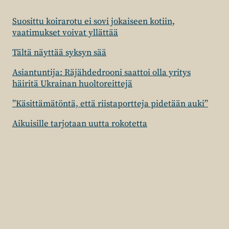
Suosittu koirarotu ei sovi jokaiseen kotiin,
vaatimukset voivat yllättää
Tältä näyttää syksyn sää
Asiantuntija: Räjähdedrooni saattoi olla yritys
häiritä Ukrainan huoltoreittejä
”Käsittämätöntä, että riistaportteja pidetään auki”
Aikuisille tarjotaan uutta rokotetta