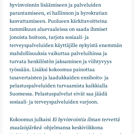
hyvinvoinnin lisäämiseen ja palveluiden
parantamiseen, ei hallinnon ja byrokratian
kasvattamiseen. Puolueen kärkitavoitteina
tammikuun aluevaaleissa on saada ihmiset
jonoista hoitoon, tarjota sosiaali- ja
terveyspalveluiden käyttäjille nykyistä enemmän
mahdollisuuksia vaikuttaa palveluihinsa ja
turvata henkilöstön jaksaminen ja viihtyvyys
työssään. Lisäksi kokoomus painottaa
tasavertaisten ja laadukkaiden ensihoito- ja
pelastuspalveluiden turvaamista kaikkialla
Suomessa. Pelastuspalvelut eivät saa jäädä
sosiaali- ja terveyspalveluiden varjoon.
Kokoomus julkaisi
Ei hyvinvointia ilman tervettä
maalaisjärkeä
-ohjelmansa keskiviikkona