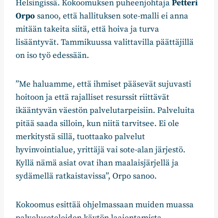
Helsingissä. Kokoomuksen puheenjohtaja
Petteri
Orpo
sanoo, että hallituksen sote-malli ei anna
mitään takeita siitä, että hoiva ja turva
lisääntyvät. Tammikuussa valittavilla päättäjillä
on iso työ edessään.
”Me haluamme, että ihmiset pääsevät sujuvasti
hoitoon ja että rajalliset resurssit riittävät
ikääntyvän väestön palvelutarpeisiin. Palveluita
pitää saada silloin, kun niitä tarvitsee. Ei ole
merkitystä sillä, tuottaako palvelut
hyvinvointialue, yrittäjä vai sote-alan järjestö.
Kyllä nämä asiat ovat ihan maalaisjärjellä ja
sydämellä ratkaistavissa”, Orpo sanoo.
Kokoomus esittää ohjelmassaan muiden muassa