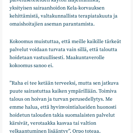
palveluseteleiden käytön laajentamista,
yksityisen sairaanhoidon Kela-korvauksen
kehittämistä, valtakunnallista terapiatakuuta ja
omaishoitajien aseman parantamista.
Kokoomus muistuttaa, että meille kaikille tärkeät
palvelut voidaan turvata vain sillä, että taloutta
hoidetaan vastuullisesti. Maakuntaverolle
kokoomus sanoo ei.
”Raha ei tee ketään terveeksi, mutta sen jatkuva
puute sairastuttaa kaiken ympärillään. Toimiva
talous on hoivan ja turvan perusedellytys. Me
emme halua, että hyvinvointialueiden huonosti
hoidetun talouden takia suomalaisten palvelut
kärsivät, verotaakka kasvaa tai valtion
velkaantuminen lisääntyy”, Orpo toteaa.