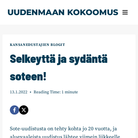
Siirry
UUDENMAAN KOKOOMUS
sisältöön
KANSANEDUSTAJIEN BLOGIT
Selkeyttä ja sydäntä
soteen!
13.1.2022
Reading Time:
1
minute
Sote-uudistusta on tehty kohta jo 20 vuotta, ja
aluevaaleista uudistus lähtee viimein liikkeelle.