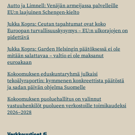
Autto ja Limnell: Venäjän armeijassa palvelleille
EU:n laajuinen Schengen-kielto
Jukka Kopra: Ceutan tapahtumat ovat koko
Euroopan turvallisuuskysymys – EU:n ulkorajojen on
pidettävä
Jukka Kopra: Garden Helsingin päätöksessä ei ole
mitään salattavaa – valtio ei ole maksanut
euroakaan
Kokoomuksen eduskuntaryhmä julkaisi
tekoälyraportin: kymmenen konkreettista päätöstä
ja sadan päivän ohjelma Suomelle
Kokoomuksen puoluehallitus on valinnut
vastuuhenkilöt puolueen verkostoille toimikaudeksi
2026–2028
Verkkouutiset.fi