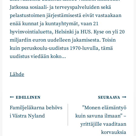
Jatkossa sosiaali- ja terveyspalveluiden sekä
pelastustoimen järjestämisestä eivät vastaakaan
enää kunnat ja kuntayhtymät, vaan 21
hyvinvointialuetta, Helsinki ja HUS. Kyse on yli 20
miljardin euron uudelleen jakamisesta. Toisin
kuin peruskoulu-uudistus 1970-luvulla, tämä
uudistus viedään koko…
Lähde
Artikkelien
EDELLINEN
SEURAAVA
Familjeläkarna behövs
”Monen elämäntyö
selaus
i Västra Nyland
kuin savuna ilmaan” –
yrittäjille vaaditaan
korvauksia