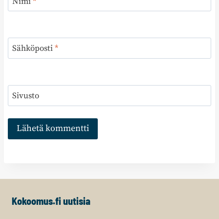
Nimi
*
Sähköposti
*
Sivusto
Kokoomus.fi uutisia