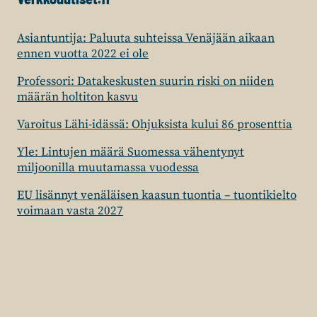
Asiantuntija: Paluuta suhteissa Venäjään aikaan
ennen vuotta 2022 ei ole
Professori: Datakeskusten suurin riski on niiden
määrän holtiton kasvu
Varoitus Lähi-idässä: Ohjuksista kului 86 prosenttia
Yle: Lintujen määrä Suomessa vähentynyt
miljoonilla muutamassa vuodessa
EU lisännyt venäläisen kaasun tuontia – tuontikielto
voimaan vasta 2027